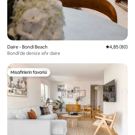
Daire - Bondi Beach
5 üzerinden o
4,85 (80)
Bondi'de denize sıfır daire
Misafirlerin favorisi
Misafirlerin favorisi