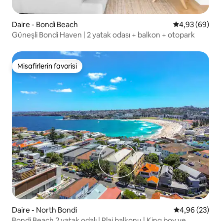
Daire - Bondi Beach
5 üzerinden o
4,93 (69)
Güneşli Bondi Haven | 2 yatak odası + balkon + otopark
Misafirlerin favorisi
Misafirlerin favorisi
Daire - North Bondi
5 üzerinden o
4,96 (23)
Bondi Beach 2 yatak odalı | Plaj balkonu | King boy ve