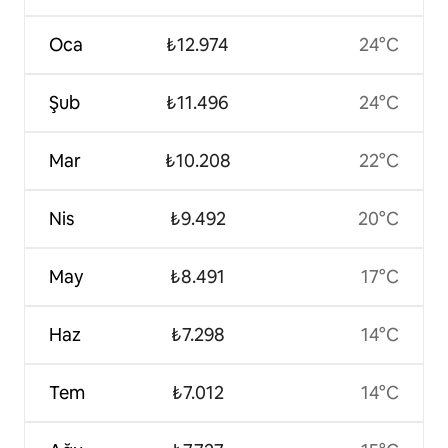
Oca
₺12.974
24°C
Şub
₺11.496
24°C
Mar
₺10.208
22°C
Nis
₺9.492
20°C
May
₺8.491
17°C
Haz
₺7.298
14°C
Tem
₺7.012
14°C