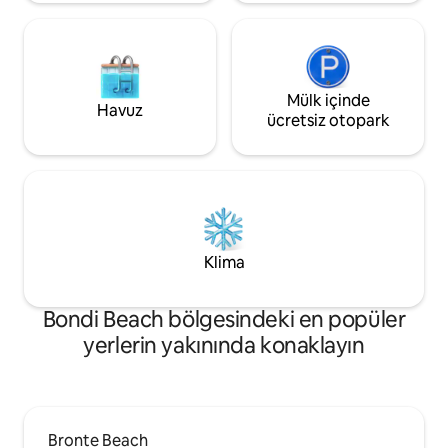
mağazalar var. 300 metre içinde çeşitli
otobüs güzergahları vardır. Sokağa park
edilebilir, ancak oldukça pahalıdır. Daha
uzun konaklamalar için plaj park yeri
ayarlanabilir.
Mülk içinde
Havuz
ücretsiz otopark
Klima
Bondi Beach bölgesindeki en popüler
yerlerin yakınında konaklayın
Bronte Beach