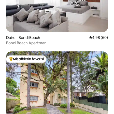
Daire - Bondi Beach
5 üzerinden o
4,98 (60)
Bondi Beach Apartmanı
Misafirlerin favorisi
Misafirlerin favorilerinden en beğenilenler arasında