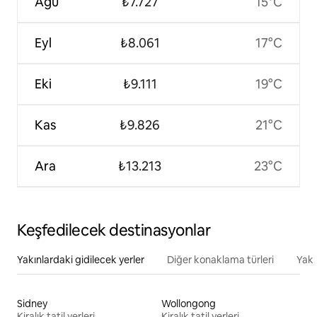
Ağu
₺7.727
15°C
Eyl
₺8.061
17°C
Eki
₺9.111
19°C
Kas
₺9.826
21°C
Ara
₺13.213
23°C
Keşfedilecek destinasyonlar
Yakınlardaki gidilecek yerler
Diğer konaklama türleri
Yakı
Sidney
Wollongong
Kiralık tatil yerleri
Kiralık tatil yerleri