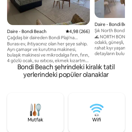
Daire - Bondi Bea
Şık North Bondi İnzi
Daire - Bondi Beach
5 üzerinden ortalama 4,98 puan
4,98 (266)
Kafelere Yürüyüş
🌊 NORTH BONDI R
Çağdaş bir daireden Bondi Plajı'na
odaklı, güneşli, 2 y
yürüyüş
Burası ev, ihtiyacınız olan her şeye sahip.
rahat kıyı yaşamı i
Ayrı çamaşır ve kurutma makinesi,
detayların buluştuğu bir 
bulaşık makinesi ve mikrodalga fırın, fırın,
North Bondi caddes
4 gözlü ocak, su ısıtıcısı, ekmek kızartma
plaja ve kafelere 
Bondi Beach şehrindeki kiralık tatil
makinesi, ütü ve Nespresso makinesi ile
uzaklıkta olan bu g
tam donanımlı çamaşırhane. Ünitenin
yerlerindeki popüler olanaklar
yenilenmiş ev, Bond
harika bir dış alanı ve gün batımının, bir
sunuyor Okyanus kenarında şık ve son
içkinin ve Hall Street'teki tüm hareketliliği
derece konforlu b
izleyebileceğiniz harika bir çatı alanı
çiftler, arkadaşlar 
vardır. Normalde bölgedeyiz, bu nedenle
edenler için mükemmeldir Kı
ortaya çıkabilecek herhangi bir acil
için ücretsiz güven
durum için hazırız. Bu daire Bondi Plajı'na
dahildir (haziran-ey
300 metre mesafededir. Hiçbir şey
yürüyerek ulaşılmayacak kadar uzak
Mutfak
Wifi
değildir. Harika kahve dükkanları ve
barlar, modern restoranlar ve son moda