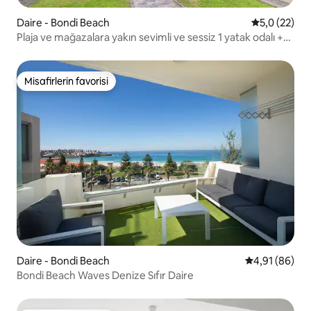
Daire - Bondi Beach
5 üzerinden
5,0 (22)
Plaja ve mağazalara yakın sevimli ve sessiz 1 yatak odalı +
çekyat
Misafirlerin favorisi
Misafirlerin favorisi
Daire - Bondi Beach
5 üzerinden o
4,91 (86)
Bondi Beach Waves Denize Sıfır Daire