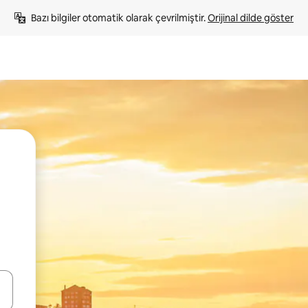
Bazı bilgiler otomatik olarak çevrilmiştir. 
Orijinal dilde göster
oklarıyla gezinin veya dokunarak ya da kaydırma hareketleriyle keşfedin