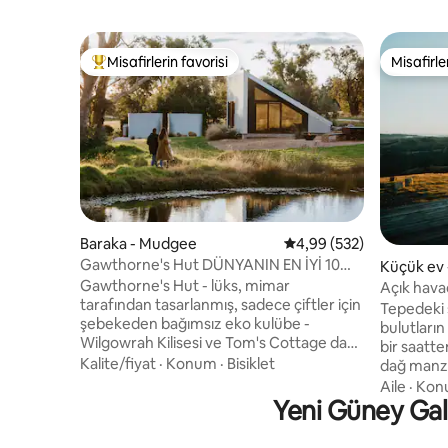
Misafirlerin favorisi
Misafirle
Misafirlerin favorilerinden en beğenilenler arasında
Misafirle
Baraka - Mudgee
5 üzerinden ortalama 4
4,99 (532)
Gawthorne's Hut DÜNYANIN EN İYİ 10
Küçük ev 
favorisi.
Gawthorne's Hut - lüks, mimar
Açık hava
tarafından tasarlanmış, sadece çiftler için
ev
Tepedeki 
şebekeden bağımsız eko kulübe -
bulutların üzer
Wilgowrah Kilisesi ve Tom's Cottage dahil
bir saatte
Wilgowrah'ın benzersiz kır kaçışlarının en
Kalite/fiyat
·
Konum
·
Bisiklet
dağ manza
yenisi. Çarpıcı manzaraları yakalamak için
mülkümüzd
Aile
·
Kon
inşa edilmiş olup misafirlere huzur,
Yeni Güney Gall
bulacaksın
mahremiyet ve izolasyon hissi sağlar.
her büyü
King yatak, tam banyo, duş, sifonlu
ve akşaml