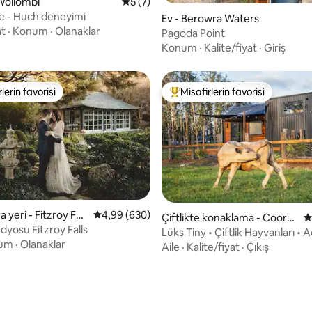
,99 puan, 141 değerlendirme
Wollombi
5 üzerinden ortalama 5 puan, 7 değerl
5 (7)
e - Huch deneyimi
Ev - Berowra Waters
at
·
Konum
·
Olanaklar
Pagoda Point
Konum
·
Kalite/fiyat
·
Giriş
lerin favorisi
Misafirlerin favorisi
rin favorilerinden en beğenilenler arasında
Misafirlerin favorilerinden en b
yeri - Fitzroy Fall
5 üzerinden ortalama 4,99 puan, 630 değerl
4,99 (630)
Çiftlikte konaklama - Coora
5
ma 5 puan, 34 değerlendirme
dyosu Fitzroy Falls
nbong
Lüks Tiny • Çiftlik Hayvanları • 
um
·
Olanaklar
Banyosu • 2 kişilik
Aile
·
Kalite/fiyat
·
Çıkış