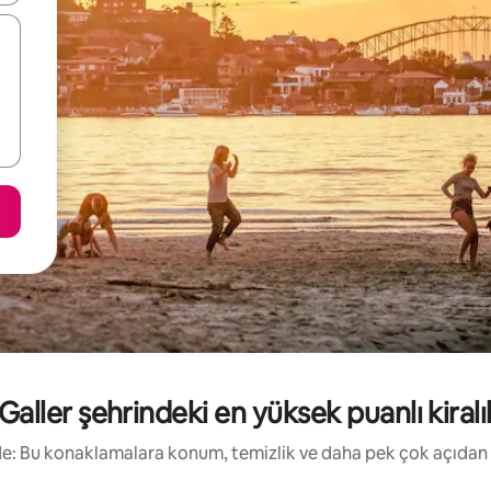
aller şehrindeki en yüksek puanlı kiralık 
irde: Bu konaklamalara konum, temizlik ve daha pek çok açıdan