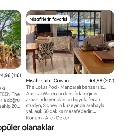
Çiftlikte
Misafirlerin favorisi
Misafi
Misafirlerin favorisi
Misafirl
n
Sunny Co
Canlı Bel
uzaklıkta
yemyeşil
çiftler iç
buharlı se
Konum
·
kişilik y
şöminesin
yazın köp
 üzerinden ortalama 4,96 puan, 116 değerlendirme
4,96 (116)
Vardığını
Misafir süiti - Cowan
5 üzerinden ortalama 4
4,98 (202)
endirme
kahvaltın
The Lotus Pod - Manzaralı benzersiz
eki
ve soğuk 
misafir evi
Austral Watergardens fidanlığının
XTEEN The
bizden so
arazisinde yer alan bu büyük, ferah
günü biti
stüdyo, Sidney'in kuzeyinde arabayla
ahip 20
enerji de
yaklaşık 50 dakika mesafededir.
bu küçük
Hawkesbury Nehri ve Berowra Waters'ın
Konum
·
Aile
·
Dekor
n çiftler,
hemen yanında bulunan Lotus Pod, kırsal
er için
opüler olanaklar
bir kaçamak veya romantik bir kaçış
sunuyor. El değmemiş Mougamarra Doğa
ın, soğuk