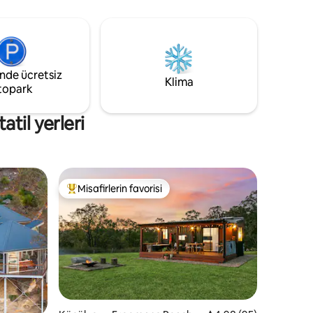
Koruma Alanı ve çevresindeki bahçelerin
l bir
muhteşem manzaralarıyla, dinlenmek ve
layın
gevşemek için mükemmel bir yer. Yerel
seltmeleri
restoranları ziyaret edin, nehirde taze
deniz ürünlerinin tadını çıkarın, feribot
a açılıyor
gezintileri, Büyük Kuzey yürüyüşü ve
inde ücretsiz
Klima
çalılık manzarası
topark
til yerleri
Misafirlerin favorisi
Misafirlerin favorilerinden en beğenilenler arasında