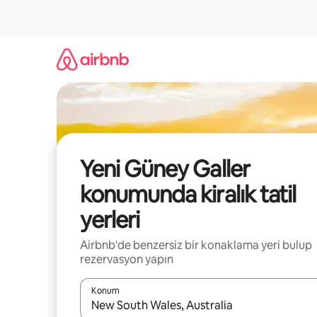
İçeriğe
atla
Yeni Güney Galler
konumunda kiralık tatil
yerleri
Airbnb'de benzersiz bir konaklama yeri bulup
rezervasyon yapın
Konum
Sonuçlar kullanılabilir olduğunda yukarı ve aşağı 