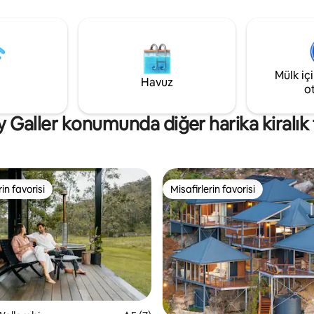
suya dalarak ferahlayın veya öze
ın tadını çıkaracaksınız. Küçük
kızılötesi sauna seansında rahat
ha yavaş bir yaşam temposu
(isteğe bağlı sağlıklı yaşam yük
eş enerjisiyle çalışır ve
mevcuttur). Gerekirse yakınınızdaki ev
n altında banyo yapabilmeniz için
sahipleri. Sauna Mart ortasınd
 banyosu da dahil olmak üzere
Mülk iç
bir konaklama için ihtiyacınız
Havuz
eye sahiptir!
o
 Galler konumunda diğer harika kiralık ta
rin favorisi
Misafirlerin favorisi
rin favorisi
Misafirlerin favorisi