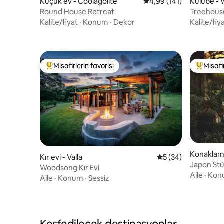
Küçük ev - Coolagolite
5 üzerinden ortalama 4
4,99 (141)
Kulübe - 
Round House Retreat
Treehous
Kalite/fiyat
·
Konum
·
Dekor
Kalite/fiy
Misafirlerin favorisi
Misafir
Misafirlerin favorilerinden en beğenilenler arasında
Misafirle
Konaklama 
Kır evi - Valla
5 üzerinden ortala
5 (34)
s
Japon Stü
Woodsong Kır Evi
Aile
·
Kon
Aile
·
Konum
·
Sessiz