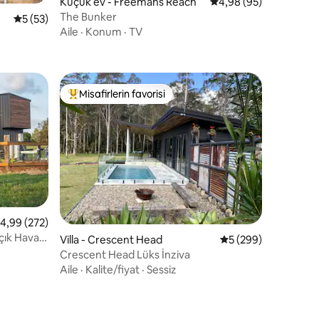
endirme
Küçük ev - Freemans Reach
5 üzerinden ortalama
4,98 (95)
The Bunker
5 üzerinden ortalama 5 puan, 53 değerlendirme
5 (53)
Aile
·
Konum
·
TV
Misafirlerin favorisi
eğenilenler arasında
Misafirlerin favorilerinden en beğenilenler arasında
endirme
 üzerinden ortalama 4,99 puan, 272 değerlendirme
4,99 (272)
Açık Hava
Villa - Crescent Head
5 üzerinden ortalam
5 (299)
Crescent Head Lüks İnziva
Aile
·
Kalite/fiyat
·
Sessiz