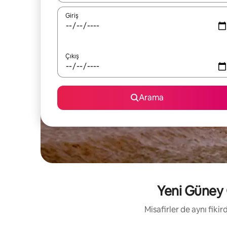
Giriş
Çıkış
Arama
Yeni Güney G
Misafirler de aynı fik