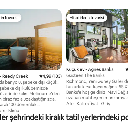
rin favorisi
Misafirlerin favorisi
rin favorisi
Misafirlerin favorisi
Küçük ev - Agnes Banks
5
,99 puan, 532 değerlendirme
6sixteen The Banks
- Reedy Creek
5 üzerinden ortalama 4,99 puan, 103 değerl
4,99 (103)
Richmond, Yeni Güney Galler'd
da banyolu, şebeke dışı küçük
huzurlu kırsal kaçamağınız 6SI
şebeke dışı kulübemizde
Banks'e hoş geldiniz. Mavi Dağlar’a doğru
inde kalın! Melbourne'den
uzanan muhteşem manzaraya s
n biraz fazla uzaklaştığınızda,
dönümlük bir arazide yer alan 
Aile
·
Kalite/fiyat
·
Giriş
ralı 100 dönümlük
dinlenme yeri, rahatlamak isteye
e yer alan küçük evimizi
um
·
Klima
yalnız misafirler veya küçük ailel
er şehrindeki kiralık tatil yerlerindeki p
ız. Dik bir tepenin üzerinde,
mükemmeldir. Odun ateşli jakuzide
lü gün doğumunu yakalayacak
yıldızların altında keyfinize bak
arı gölgeler araziye düşerken