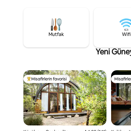
tuvalet, küçük mutfak, kablosuz internet
değişen ışığ
bağlantısı, klima (bazı sınırlamalarla) ve
evimiz da
yüksek yangın tehlikesi dönemlerinde
sunar, gün
kapalı olan ateş çukuru. 2-12 yaş arası
yıldızları
çocuklar veya 0-2 yaş arası bebekler
açık hava
kabul edilmez. Evcil hayvan kabul
unutulmaz 
Mutfak
Wifi
edilmez.
olan her ş
Yeni Güney
Misafirlerin favorisi
Misafirle
Misafirlerin favorilerinden en beğenilenler arasında
Misafirle