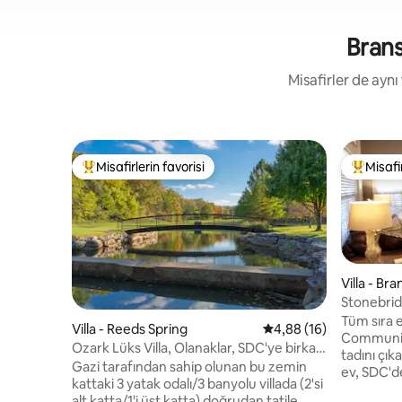
Brans
Misafirler de aynı
Misafirlerin favorisi
Misafir
Misafirlerin favorilerinden en beğenilenler arasında
Misafirle
Villa - Br
Stonebrid
3 km
Tüm sıra 
Villa - Reeds Spring
5 üzerinden ortalama 
4,88 (16)
Communit
Ozark Lüks Villa, Olanaklar, SDC'ye birkaç
tadını çıkarın. Verandada perde
dakika mesafede
Gazi tarafından sahip olunan bu zemin
ev, SDC'de
kattaki 3 yatak odalı/3 banyolu villada (2'si
geçirdikt
alt katta/1'i üst katta) doğrudan tatile