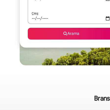
Çıkış
Arama
Branso