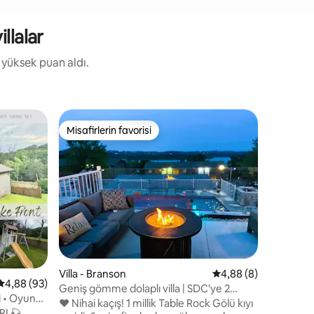
llalar
a yüksek puan aldı.
Misafirlerin favorisi
Misafirle
Misafirlerin favorisi
Misafirle
endirme
Villa - Br
Branson'ın
Villa - Branson
5 üzerinden ortalam
4,88 (8)
5 üzerinden ortalama 4,88 puan, 93 değerlendirme
4,88 (93)
Branson'ı
Geniş gömme dolaplı villa | SDC'ye 2
i • Oyun
bayılacaks
dakika | Kanolar | Havuz kenarı
❤️ Nihai kaçış! 1 millik Table Rock Gölü kıyı
Resort'ta
I 🎣