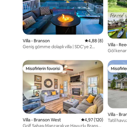
Villa - Branson
5 üzerinden ortalama
4,88 (8)
Villa - Re
Geniş gömme dolaplı villa | SDC'ye 2
Göl kenar
dakika | Kanolar | Havuz kenarı
odası • Çi
Misafirlerin favorisi
Misafirle
Misafirlerin favorisi
Misafirle
Villa - Br
Villa - Branson West
5 üzerinden ortalama 4
4,97 (120)
Tatil havuz
banyolu gol
Golf Sahası Manzaralı ve Havuzlu Branson