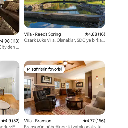
Villa - Reeds Spring
5 üzerinden ortalama
4,88 (16)
Ozark Lüks Villa, Olanaklar, SDC'ye birkaç
 üzerinden ortalama 4,98 puan, 118 değerlendirme
4,98 (118)
endirme
dakika mesafede
 City'den 2
Misafirlerin favorisi
Misafirlerin favorisi
endirme
5 üzerinden ortalama 4,9 puan, 52 değerlendirme
4,9 (52)
Villa - Branson
5 üzerinden ortalama 
4,77 (166)
merkezi* 8
Branson'ın göbeğinde iki yatak odalı villa!