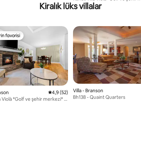
Kiralık lüks villalar
kişi kalabilir
rin favorisi
rin favorisi
Villa - Branson
ama 5 puan, 5 değerlendirme
anson
5 üzerinden ortalama 4,9 puan, 52 değerl
4,9 (52)
Bh138 - Quaint Quarters
a Violà *Golf ve şehir merkezi* 8
ir