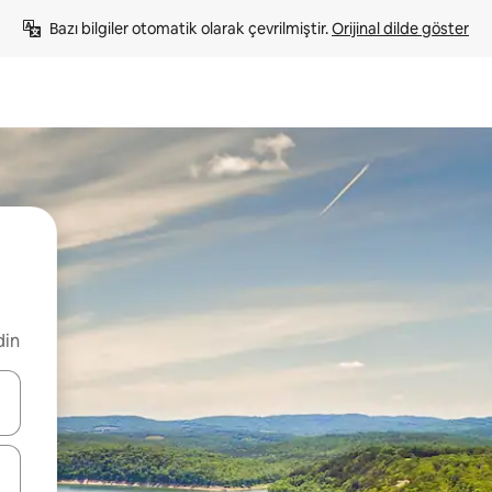
Bazı bilgiler otomatik olarak çevrilmiştir. 
Orijinal dilde göster
din
oklarıyla gezinin veya dokunarak ya da kaydırma hareketleriyle keşfedin