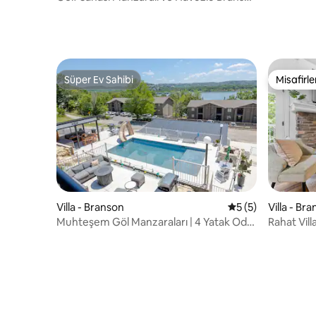
West Villa!
Süper Ev Sahibi
Misafirle
Süper Ev Sahibi
Misafirle
Villa - Branson
5 üzerinden ortal
5 (5)
Villa - Br
Muhteşem Göl Manzaraları | 4 Yatak Odalı
Rahat Vill
Havuz Kenarı | SDC'ye 2 dakika
kişi kalabil