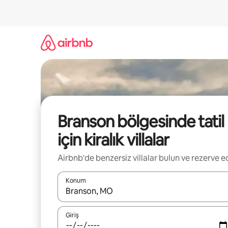
İçeriğe
atla
Branson bölgesinde tatil
için kiralık villalar
Airbnb'de benzersiz villalar bulun ve rezerve e
Konum
Sonuçlar kullanılabilir olduğunda yukarı ve aşağı 
Giriş