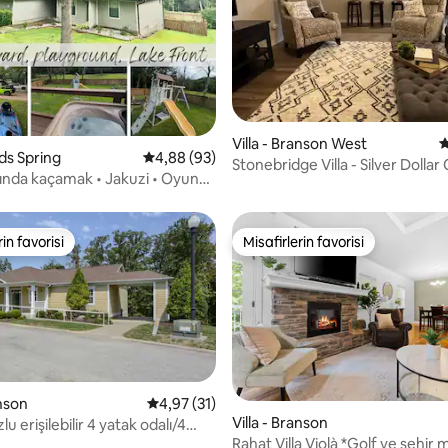
 4,88 puan, 8 değerlendirme
Villa - Branson West
5
eds Spring
5 üzerinden ortalama 4,88 puan, 93 değerl
4,88 (93)
Stonebridge Villa - Silver Dollar
ında kaçamak • Jakuzi • Oyun
mil
tle çevrili bahçe
rin favorisi
Misafirlerin favorisi
rin favorisi
Misafirlerin favorisi
anson
5 üzerinden ortalama 4,97 puan, 31 değerl
4,97 (31)
,97 puan, 120 değerlendirme
Villa - Branson
lu erişilebilir 4 yatak odalı/4
f villası
Rahat Villa Violà *Golf ve şehir 