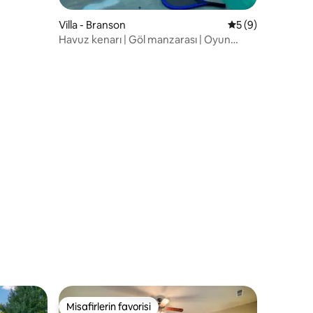
Villa - Branson
5 üzerinden orta
5 (9)
Havuz kenarı | Göl manzarası | Oyun
odası | SDC'ye 2 dakika
Misafirlerin favorisi
eğenilenler arasında
Misafirlerin favorisi