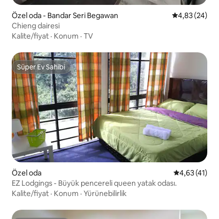
Özel oda - Bandar Seri Begawan
5 üzerinden o
4,83 (24)
Chieng dairesi
Kalite/fiyat
·
Konum
·
TV
Süper Ev Sahibi
Süper Ev Sahibi
Özel oda
5 üzerinden 
4,63 (41)
EZ Lodgings - Büyük pencereli queen yatak odası.
Kalite/fiyat
·
Konum
·
Yürünebilirlik