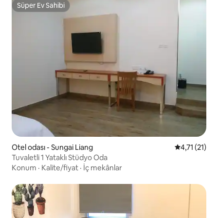
Süper Ev Sahibi
Süper Ev Sahibi
Otel odası - Sungai Liang
5 üzerinden 
4,71 (21)
Tuvaletli 1 Yataklı Stüdyo Oda
Konum
·
Kalite/fiyat
·
İç mekânlar