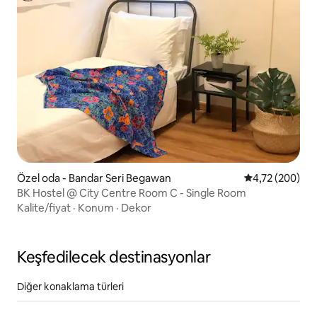
Özel oda - Bandar Seri Begawan
5 üzerinden or
4,72 (200)
BK Hostel @ City Centre Room C - Single Room
Kalite/fiyat
·
Konum
·
Dekor
Keşfedilecek destinasyonlar
Diğer konaklama türleri