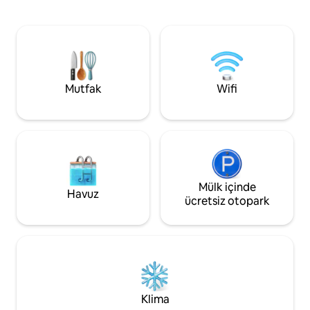
sabah kahvesi veya yumuşak ortam
malzemeleri hazırlayabil
aydınlatması altında dinlendirici bir akşam
kullanımı için lüt
için davetkâr bir ortam sunar. Mekân
rezervasyonu (15 ki
ayrıca sessiz ve görsel olarak hoş bir
ETKİNLİKLER İÇİN SIMPANG YOLUNA
ortam sunarak podcast'ler ve küçük
PARK ETMEK YASAKTIR. KEM
ölçekli video kayıtları için de çok
Saat 22.00'den iti
uygundur.
gerekir
Mutfak
Wifi
Mülk içinde
Havuz
ücretsiz otopark
Klima