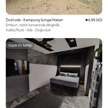
Özel oda - Kampung Sungai Matan
5 üzerinden o
4,95 (42)
Embun, nehir kenarında dinginlik.
Kalite/fiyat
·
Aile
·
Doğruluk
Süper Ev Sahibi
Süper Ev Sahibi