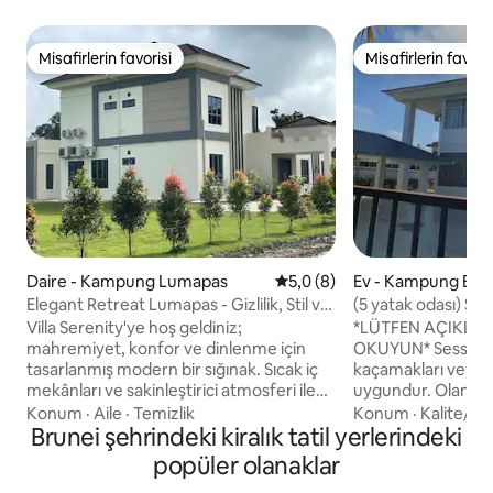
Misafirlerin favorisi
Misafirlerin favoris
Misafirlerin favorisi
Misafirlerin favoris
Daire - Kampung Lumapas
5 üzerinden ortalama 5,0 pu
5,0 (8)
Ev - Kampung Beb
Elegant Retreat Lumapas - Gizlilik, Stil ve
(5 yatak odası) Ses
Konfor
Villa Serenity'ye hoş geldiniz;
*LÜTFEN AÇIKLA
mahremiyet, konfor ve dinlenme için
OKUYUN* Sessiz ve özel. Hafta sonu
tasarlanmış modern bir sığınak. Sıcak iç
kaçamakları veya öz
mekânları ve sakinleştirici atmosferi ile
uygundur. Olanakla
özenle tasarlanmış, rahatlamak veya
Havaalanından alm
Konum
·
Aile
·
Temizlik
Konum
·
Kalite/fiy
sadece sessiz bir dinlenmenin keyfini
Brunei şehrindeki kiralık tatil yerlerindeki
mevcuttur. Lütfen rezervasyon sırasında
çıkarmak için mükemmel bir mekâna
doğru misafir sayıs
popüler olanaklar
adım atın. Açık havada, geniş veranda
gerektiğinde ekstr