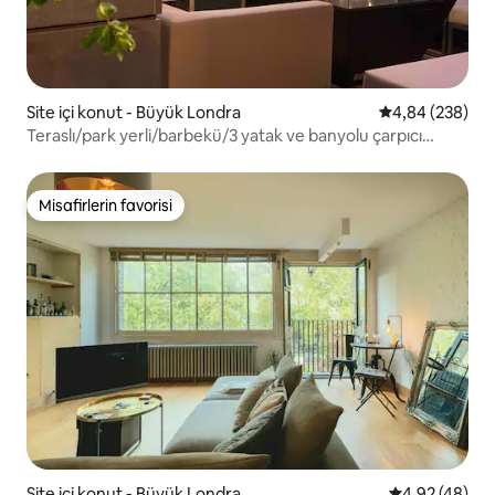
Site içi konut - Büyük Londra
5 üzerinden or
4,84 (238)
Teraslı/park yerli/barbekü/3 yatak ve banyolu çarpıcı
dubleks
Misafirlerin favorisi
Misafirlerin favorisi
Site içi konut - Büyük Londra
5 üzerinden o
4,92 (48)