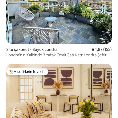
Site içi konut - Büyük Londra
5 üzerinden o
4,87 (132)
Londra'nın Kalbinde 3 Yatak Odalı Çatı Katı: Londra Şehir
Silüeti
Misafirlerin favorisi
Misafirlerin favorilerinden en beğenilenler arasında