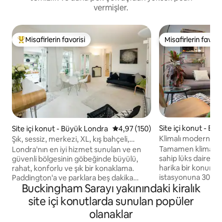
vermişler.
Misafirlerin favorisi
Misafirlerin favoris
Misafirlerin favorilerinden en beğenilenler arasında
Misafirlerin favoris
Site içi konut - Bü
Site içi konut - Büyük Londra
5 üzerinden ortalama 4,97 puan
4,97 (150)
a
Klimalı modern 2 ya
Şık, sessiz, merkezi, XL, kış bahçeli,
görevlisi | Londra
Paddington
Tamamen klimalı, ü
Londra'nın en iyi hizmet sunulan ve en
sahip lüks daire Londra'yı keşfetmek için
güvenli bölgesinin göbeğinde büyülü,
harika bir konum 1. Bölge, Southwark
rahat, konforlu ve şık bir konaklama.
istasyonuna 30 sa
Paddington'a ve parklara beş dakika
Buckingham Sarayı yakınındaki kiralık
istasyonuna 5 dak
uzaklıkta, doğrudan Londra'nın göbeğine
istasyonuna 10 da
yürüyün: 2 yatak odası, 2,5 lüks banyosu,
site içi konutlarda sunulan popüler
mesafesindedir. South Bank, Londra
tam donanımlı mutfağı ve 2 resepsiyon
olanaklar
Köprüsü, Borough
alanı ile ferah ve güzel. Süper king boy