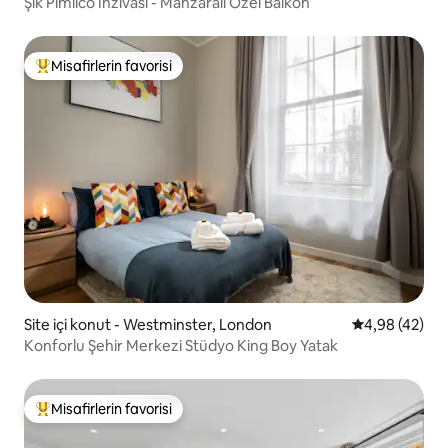
Şık Pimlico İnzivası - Manzaralı Özel Balkon
Misafirlerin favorisi
Misafirlerin favorilerinden en beğenilenler arasında
Site içi konut - Westminster, London
5 üzerinden o
4,98 (42)
Konforlu Şehir Merkezi Stüdyo King Boy Yatak
Misafirlerin favorisi
Misafirlerin favorilerinden en beğenilenler arasında