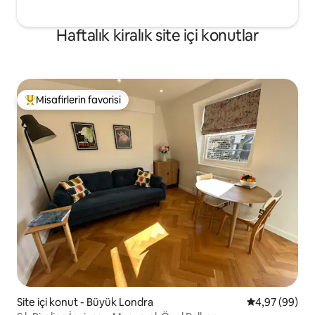
Haftalık kiralık site içi konutlar
Misafirlerin favorisi
Misafirlerin favorilerinden en beğenilenler arasında
Site içi konut - Büyük Londra
5 üzerinden o
4,97 (99)