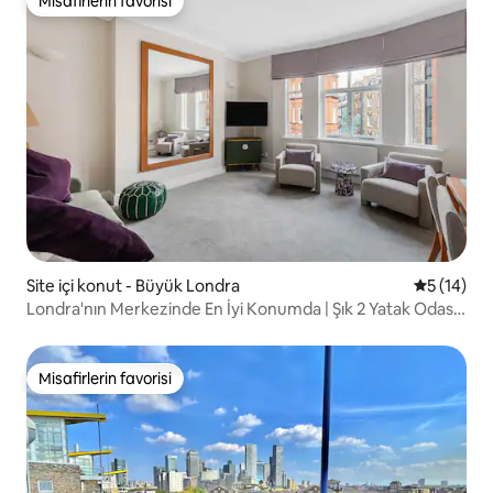
Misafirlerin favorisi
Misafirlerin favorisi
Site içi konut - Büyük Londra
5 üzerind
5 (14)
Londra'nın Merkezinde En İyi Konumda | Şık 2 Yatak Odası,
2 Banyo
Misafirlerin favorisi
Misafirlerin favorisi