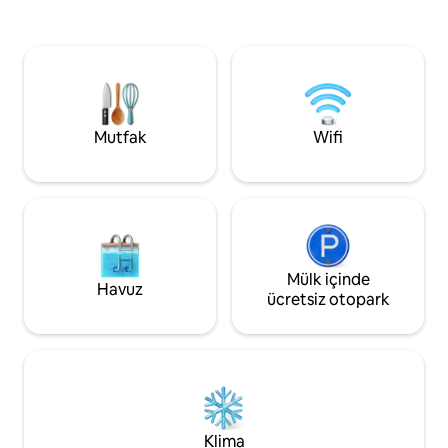
24 saat boyunca ver
yataklı ana yatak odası ve çift kişilik
Güvenlik kameralı asansö
yataklı misafir odası (artı oturma
7/24 dükkan, 3 da
odasında bir çekyat) ve hepsinde taze,
mesafesinde yere
temiz, lüks otel kalitesinde nevresimler.
Yakınlarda çok say
Cam çatı altında, duvarlarla çevrili,
ve bar var. Giriş ve çıkış saatleri
ısıtmalı özel kapalı-açık bahçe alanı.
konusunda esnek 
Mutfak
Wifi
Mülk içinde
Havuz
ücretsiz otopark
Klima