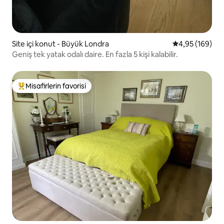
Site içi konut - Büyük Londra
5 üzerinden or
4,95 (169)
Geniş tek yatak odalı daire. En fazla 5 kişi kalabilir.
Misafirlerin favorisi
Misafirlerin favorilerinden en beğenilenler arasında