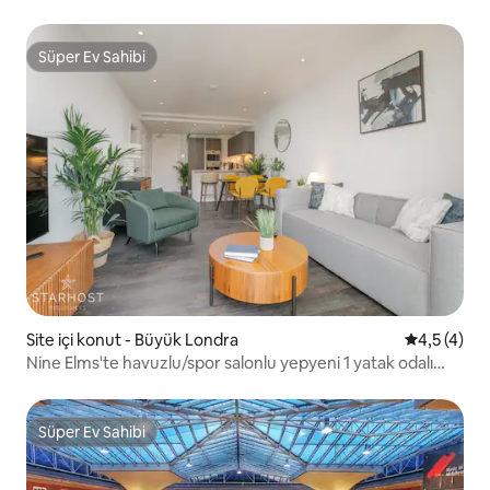
daire.
Süper Ev Sahibi
Süper Ev Sahibi
Site içi konut - Büyük Londra
5 üzerinde
4,5 (4)
Nine Elms'te havuzlu/spor salonlu yepyeni 1 yatak odalı
daire
Süper Ev Sahibi
Süper Ev Sahibi