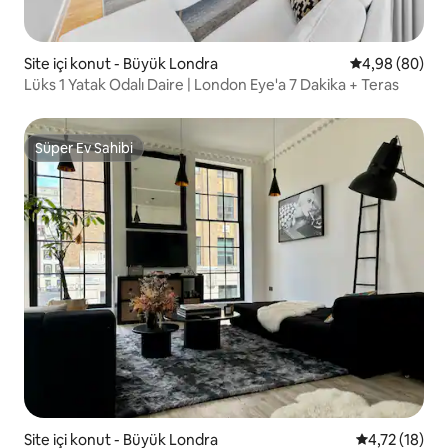
Site içi konut - Büyük Londra
5 üzerinden o
4,98 (80)
Lüks 1 Yatak Odalı Daire | London Eye'a 7 Dakika + Teras
Süper Ev Sahibi
Süper Ev Sahibi
Site içi konut - Büyük Londra
5 üzerinden 
4,72 (18)