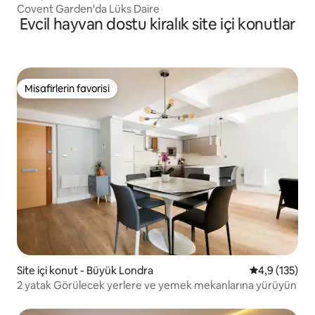
Covent Garden'da Lüks Daire
Evcil hayvan dostu kiralık site içi konutlar
Misafirlerin favorisi
Misafirlerin favorisi
Site içi konut - Büyük Londra
5 üzerinden 
4,9 (135)
2 yatak Görülecek yerlere ve yemek mekanlarına yürüyün