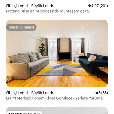
Site içi konut - Büyük Londra
5 üzerinden or
4,97 (201)
Notting Hill'in en iyi bölgesinde muhteşem daire.
Süper Ev Sahibi
Süper Ev Sahibi
Site içi konut - Büyük Londra
5 üzerinde
5 (55)
EN İYİ Merkezi Konum Klima Görülecek Yerlere Yürüme
Mesafesinde Konfor