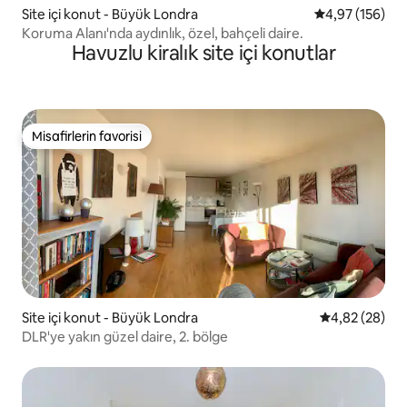
Site içi konut - Büyük Londra
5 üzerinden or
4,97 (156)
Koruma Alanı'nda aydınlık, özel, bahçeli daire.
Havuzlu kiralık site içi konutlar
Misafirlerin favorisi
Misafirlerin favorisi
Site içi konut - Büyük Londra
5 üzerinden o
4,82 (28)
DLR'ye yakın güzel daire, 2. bölge