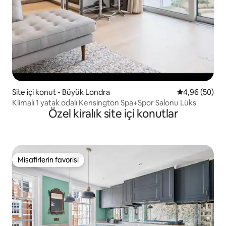
Site içi konut - Büyük Londra
5 üzerinden o
4,96 (50)
Klimalı 1 yatak odalı Kensington Spa+Spor Salonu Lüks
Özel kiralık site içi konutlar
Misafirlerin favorisi
Misafirlerin favorisi