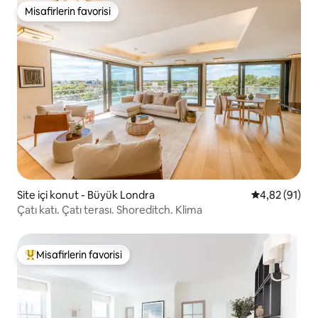
Misafirlerin favorisi
Misafirlerin favorisi
Site içi konut - Büyük Londra
5 üzerinden o
4,82 (91)
Çatı katı. Çatı terası. Shoreditch. Klima
Misafirlerin favorisi
Misafirlerin favorilerinden en beğenilenler arasında