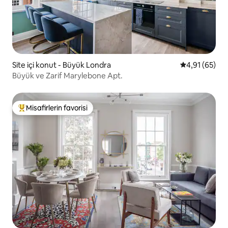
Site içi konut - Büyük Londra
5 üzerinden o
4,91 (65)
Büyük ve Zarif Marylebone Apt.
Misafirlerin favorisi
Misafirlerin favorilerinden en beğenilenler arasında