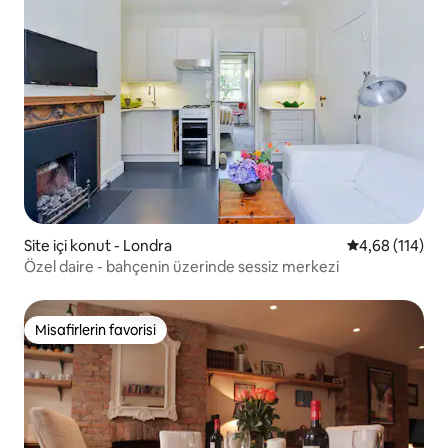
Site içi konut - Londra
5 üzerinden o
4,68 (114)
Özel daire - bahçenin üzerinde sessiz merkezi
Misafirlerin favorisi
Misafirlerin favorisi