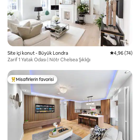
Site içi konut - Büyük Londra
5 üzerinden o
4,96 (74)
Zarif 1 Yatak Odası | Nötr Chelsea Şıklığı
Misafirlerin favorisi
Misafirlerin favorilerinden en beğenilenler arasında