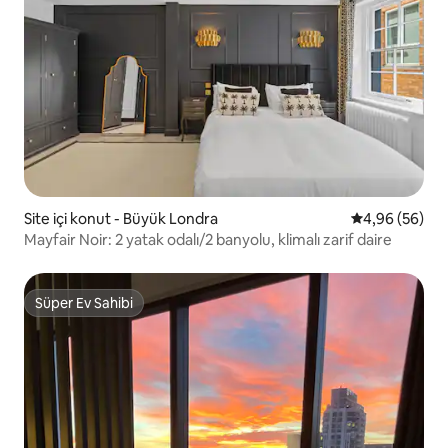
Site içi konut - Büyük Londra
5 üzerinden o
4,96 (56)
Mayfair Noir: 2 yatak odalı/2 banyolu, klimalı zarif daire
Süper Ev Sahibi
Süper Ev Sahibi