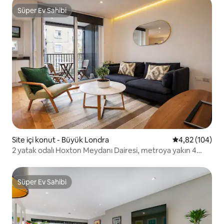
Süper Ev Sahibi
Süper Ev Sahibi
Site içi konut - Büyük Londra
5 üzerinden or
4,82 (104)
2 yatak odalı Hoxton Meydanı Dairesi, metroya yakın 4
kişilik
Süper Ev Sahibi
Süper Ev Sahibi