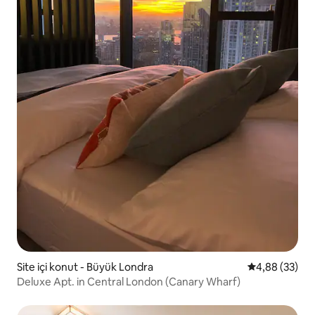
Site içi konut - Büyük Londra
5 üzerinden o
4,88 (33)
Deluxe Apt. in Central London (Canary Wharf)