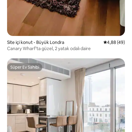
Site içi konut - Büyük Londra
5 üzerinden o
4,88 (49)
Canary Wharf'ta güzel, 2 yatak odalı daire
Süper Ev Sahibi
Süper Ev Sahibi