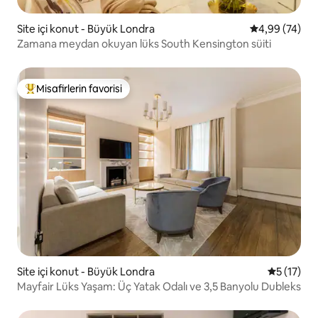
Site içi konut - Büyük Londra
5 üzerinden o
4,99 (74)
Zamana meydan okuyan lüks South Kensington süiti
Misafirlerin favorisi
Misafirlerin favorilerinden en beğenilenler arasında
Site içi konut - Büyük Londra
5 üzerind
5 (17)
Mayfair Lüks Yaşam: Üç Yatak Odalı ve 3,5 Banyolu Dubleks