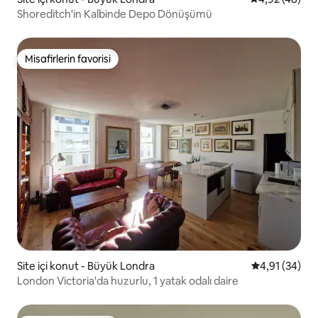
Shoreditch'in Kalbinde Depo Dönüşümü
Misafirlerin favorisi
Misafirlerin favorisi
Site içi konut - Büyük Londra
5 üzerinden o
4,91 (34)
London Victoria'da huzurlu, 1 yatak odalı daire