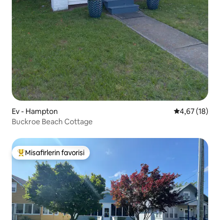
Ev - Hampton
5 üzerinden o
4,67 (18)
Buckroe Beach Cottage
Misafirlerin favorisi
Misafirlerin favorilerinden en beğenilenler arasında