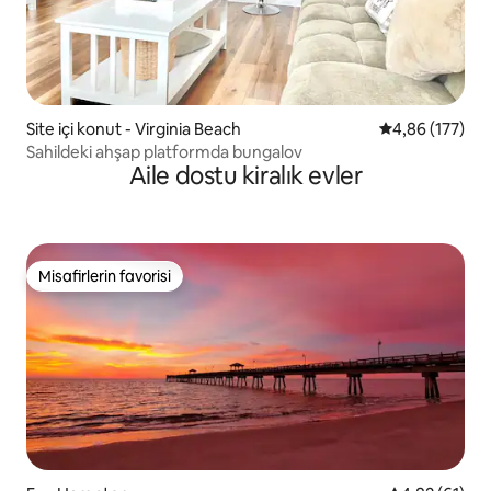
Site içi konut - Virginia Beach
5 üzerinden or
4,86 (177)
Sahildeki ahşap platformda bungalov
Aile dostu kiralık evler
Misafirlerin favorisi
Misafirlerin favorisi