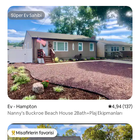
Mobilyalı Ev
Süper Ev Sahibi
Süper Ev Sahibi
Ev - Hampton
5 üzerinden or
4,94 (137)
Nanny's Buckroe Beach House 2Bath+Plaj Ekipmanları
Misafirlerin favorisi
Misafirlerin favorilerinden en beğenilenler arasında