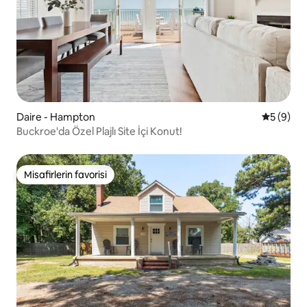
Daire - Hampton
5 üzerind
5 (9)
Buckroe'da Özel Plajlı Site İçi Konut!
Misafirlerin favorisi
Misafirlerin favorisi