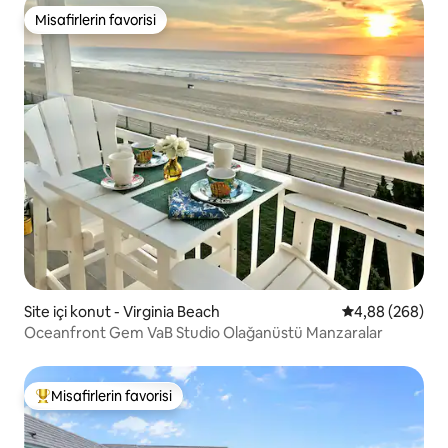
Misafirlerin favorisi
Misafirlerin favorisi
Site içi konut - Virginia Beach
5 üzerinden or
4,88 (268)
Oceanfront Gem VaB Studio Olağanüstü Manzaralar
Misafirlerin favorisi
Misafirlerin favorilerinden en beğenilenler arasında