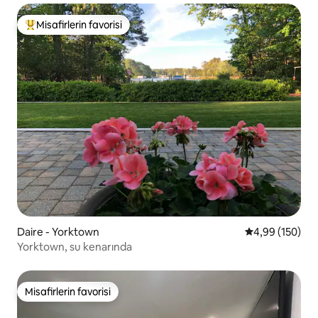
Misafirlerin favorisi
Misafirlerin favorilerinden en beğenilenler arasında
Daire - Yorktown
5 üzerinden or
4,99 (150)
Yorktown, su kenarında
Misafirlerin favorisi
Misafirlerin favorisi