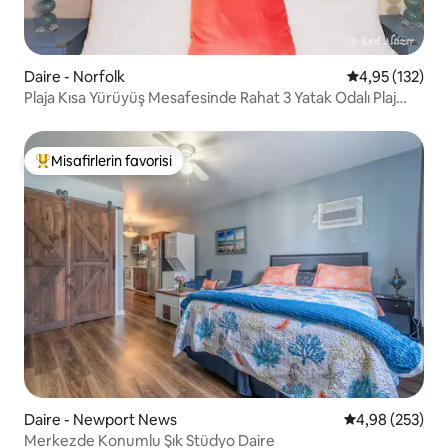
Daire - Norfolk
5 üzerinden o
4,95 (132)
Plaja Kısa Yürüyüş Mesafesinde Rahat 3 Yatak Odalı Plaj
Bungalovu
Misafirlerin favorisi
Misafirlerin favorilerinden en beğenilenler arasında
Daire - Newport News
5 üzerinden or
4,98 (253)
Merkezde Konumlu Şık Stüdyo Daire