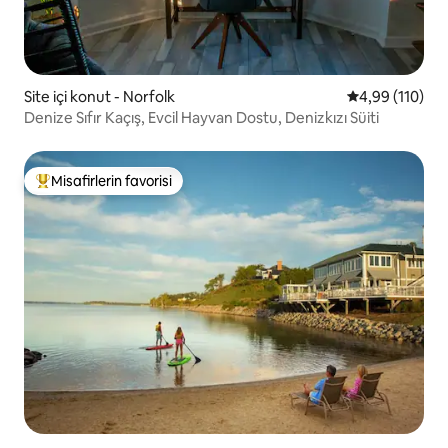
Site içi konut - Norfolk
5 üzerinden o
4,99 (110)
Denize Sıfır Kaçış, Evcil Hayvan Dostu, Denizkızı Süiti
Misafirlerin favorisi
Misafirlerin favorilerinden en beğenilenler arasında