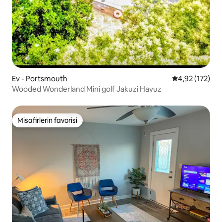
Ev - Portsmouth
5 üzerinden o
4,92 (172)
Wooded Wonderland Mini golf Jakuzi Havuz
Misafirlerin favorisi
Misafirlerin favorisi