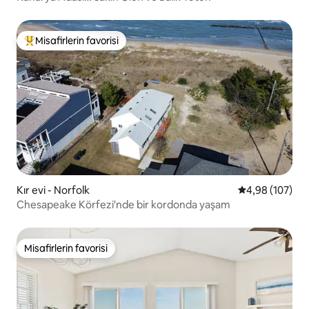
Misafirlerin favorisi
Misafirlerin favorilerinden en beğenilenler arasında
Kır evi - Norfolk
5 üzerinden or
4,98 (107)
Chesapeake Körfezi'nde bir kordonda yaşam
Misafirlerin favorisi
Misafirlerin favorisi