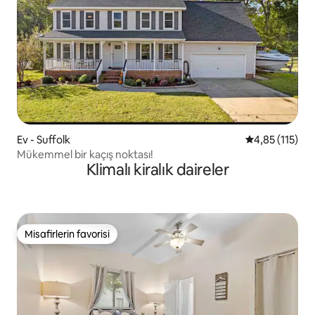
Ev - Suffolk
5 üzerinden o
4,85 (115)
Mükemmel bir kaçış noktası!
Klimalı kiralık daireler
Misafirlerin favorisi
Misafirlerin favorisi