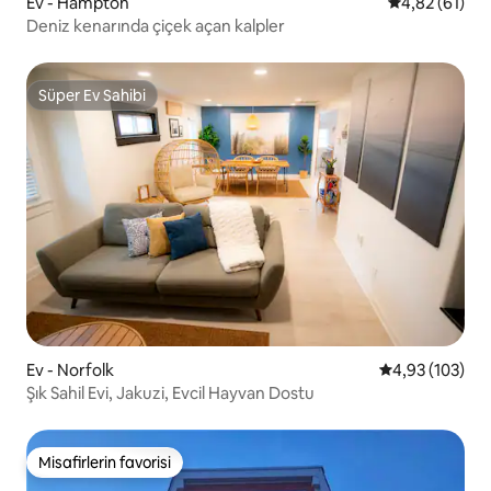
Ev - Hampton
5 üzerinden o
4,82 (61)
Deniz kenarında çiçek açan kalpler
Süper Ev Sahibi
Süper Ev Sahibi
Ev - Norfolk
5 üzerinden or
4,93 (103)
Şık Sahil Evi, Jakuzi, Evcil Hayvan Dostu
Misafirlerin favorisi
Misafirlerin favorisi