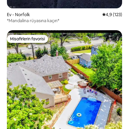
Ev - Norfolk
5 üzerinden 
4,9 (123)
*Mandalina rüyasına kaçın*
Misafirlerin favorisi
Misafirlerin favorisi