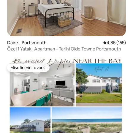
Daire - Portsmouth
5 üzerinden o
4,85 (155)
Özel 1 Yataklı Apartman - Tarihi Olde Towne Portsmouth
Misafirlerin favorisi
Misafirlerin favorisi