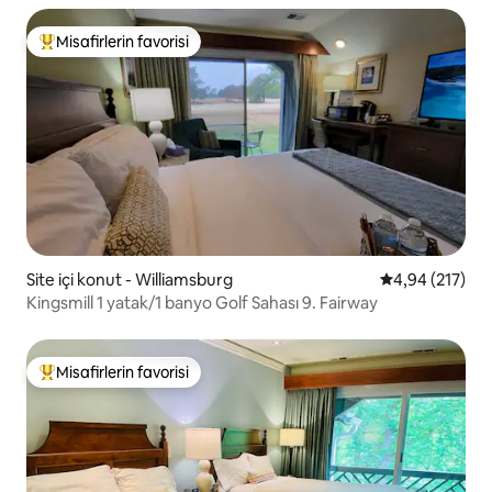
Misafirlerin favorisi
Misafirlerin favorilerinden en beğenilenler arasında
Site içi konut - Williamsburg
5 üzerinden or
4,94 (217)
Kingsmill 1 yatak/1 banyo Golf Sahası 9. Fairway
Misafirlerin favorisi
Misafirlerin favorilerinden en beğenilenler arasında