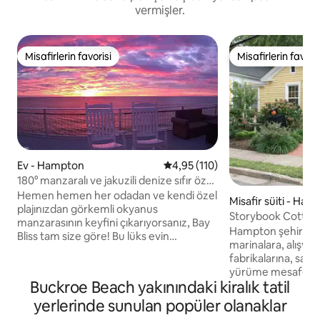
vermişler.
Misafirlerin favorisi
Misafirlerin favoris
Misafirlerin favorisi
Misafirlerin favoris
Ev - Hampton
5 üzerinden ortalama 4,95 puan
4,95 (110)
180° manzaralı ve jakuzili denize sıfır özel
ev.
Hemen hemen her odadan ve kendi özel
Misafir süiti - Ha
plajınızdan görkemli okyanus
Storybook Cottag
manzarasının keyfini çıkarıyorsanız, Bay
Hampton şehir mer
Bliss tam size göre! Bu lüks evin
marinalara, alışver
panoramik manzarası eşsizdir ve sizi
fabrikalarına, san
rahatlatacağından emin olabilirsiniz!
yürüme mesafesind
Büyük güverteden kahve yudumlayın
Buckroe Beach yakınındaki kiralık tatil
Plajlara, NASA/La
veya nefes kesici manzaralı jakuzide bir
Hampton Üniversit
yerlerinde sunulan popüler olanaklar
banyo yapın. Üst düzey şefin mutfağında
Williamsburg ve Va
yemek pişirin/yemek yiyin veya hepsi