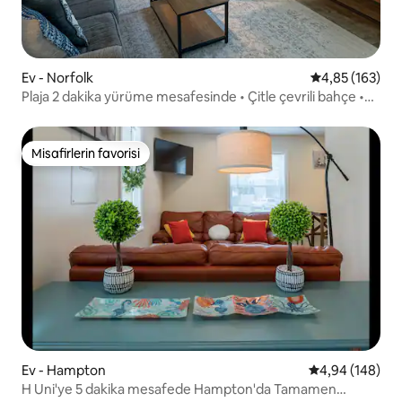
Ev - Norfolk
5 üzerinden or
4,85 (163)
Plaja 2 dakika yürüme mesafesinde • Çitle çevrili bahçe •
Otopark
Misafirlerin favorisi
Misafirlerin favorisi
Ev - Hampton
5 üzerinden or
4,94 (148)
H Uni'ye 5 dakika mesafede Hampton'da Tamamen