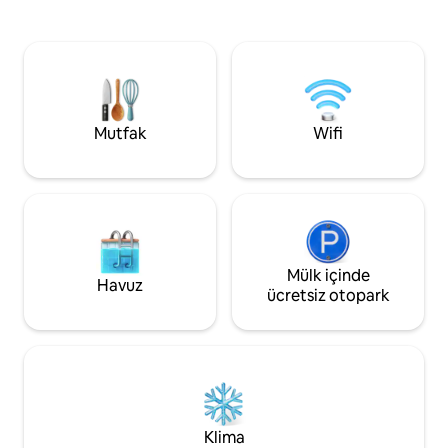
hemen yanında, me
büyüleyici manzaralara sahip 75inçlik bir
konumdadır. Plaj. 
TV'de bir film izleyin! Peluş, büyük boy
ön ve arka girişleri
yatakta uyanın ve kalkmak zorunda
verandası vardır. Ç
kalmadan su manzaralarının tadını
seyahate çıkanlar
çıkarın. Körfezdeki mutluluğunuz sizi
Ücretsiz kahve, ça
bekliyor!
rezervasyonu yok.
Mutfak
Wifi
kendi kendine giriş
Mülk içinde
Havuz
ücretsiz otopark
Klima