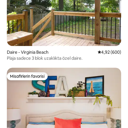
Daire - Virginia Beach
5 üzerinden or
4,92 (600)
Plaja sadece 3 blok uzaklıkta özel daire.
Misafirlerin favorisi
Misafirlerin favorisi