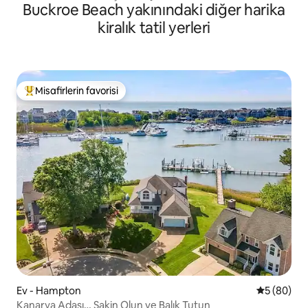
Buckroe Beach yakınındaki diğer harika
kiralık tatil yerleri
Misafirlerin favorisi
Misafirlerin favorilerinden en beğenilenler arasında
Ev - Hampton
5 üzerinde
5 (80)
Kanarya Adası… Sakin Olun ve Balık Tutun