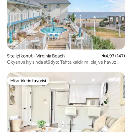
Site içi konut - Virginia Beach
5 üzerinden or
4,97 (147)
Okyanus kıyısında stüdyo: Tahta kaldırım, plaj ve havuz
manzarası
Misafirlerin favorisi
Misafirlerin favorisi