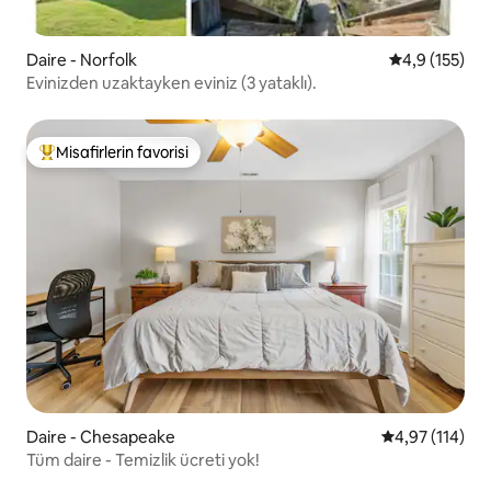
Daire - Norfolk
5 üzerinden 
4,9 (155)
Evinizden uzaktayken eviniz (3 yataklı).
Misafirlerin favorisi
Misafirlerin favorilerinden en beğenilenler arasında
Daire - Chesapeake
5 üzerinden o
4,97 (114)
Tüm daire - Temizlik ücreti yok!