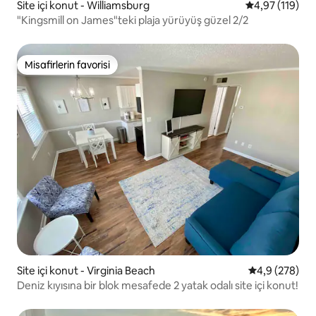
Site içi konut - Williamsburg
5 üzerinden o
4,97 (119)
"Kingsmill on James"teki plaja yürüyüş güzel 2/2
Misafirlerin favorisi
Misafirlerin favorisi
Site içi konut - Virginia Beach
5 üzerinden o
4,9 (278)
Deniz kıyısına bir blok mesafede 2 yatak odalı site içi konut!