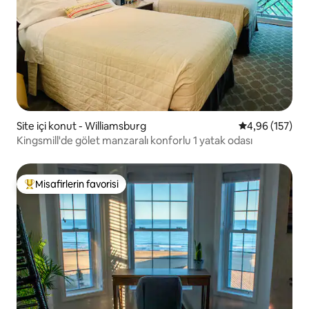
Site içi konut - Williamsburg
5 üzerinden or
4,96 (157)
Kingsmill'de gölet manzaralı konforlu 1 yatak odası
Misafirlerin favorisi
Misafirlerin favorilerinden en beğenilenler arasında