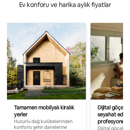
Ev konforu ve harika aylık fiyatlar
Tamamen mobilyalı kiralık
Dijital göçebe
yerler
seyahat eden
profesyonelle
Huzurlu dağ kulübelerinden
konforlu şehir dairelerine
Dijital göçebel