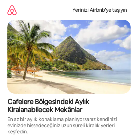
İçeriğe
atla
Yerinizi Airbnb'ye taşıyın
Cafeiere Bölgesindeki Aylık
Kiralanabilecek Mekânlar
En az bir aylık konaklama planlıyorsanız kendinizi
evinizde hissedeceğiniz uzun süreli kiralık yerleri
keşfedin.