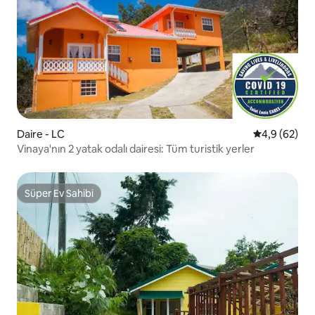
Daire - LC
5 üzerinden 
4,9 (62)
Vinaya'nın 2 yatak odalı dairesi: Tüm turistik yerler
Süper Ev Sahibi
Süper Ev Sahibi