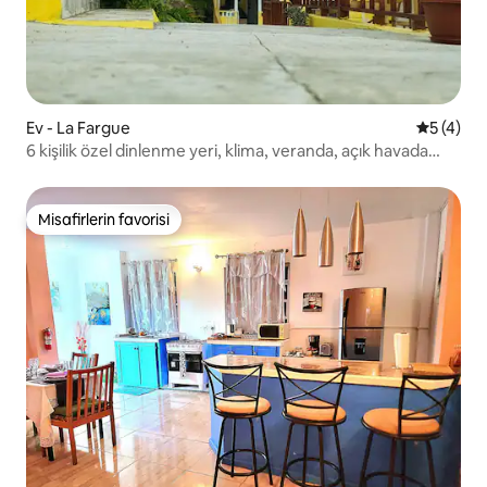
Ev - La Fargue
5 üzerin
5 (4)
6 kişilik özel dinlenme yeri, klima, veranda, açık havada
yemek
Misafirlerin favorisi
Misafirlerin favorisi