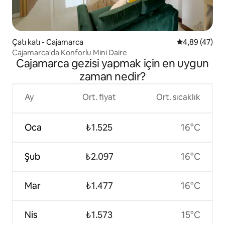
Çatı katı - Cajamarca
5 üzerinden o
4,89 (47)
Cajamarca'da Konforlu Mini Daire
Cajamarca gezisi yapmak için en uygun
zaman nedir?
Ay
Ort. fiyat
Ort. sıcaklık
Oca
₺1.525
16°C
Şub
₺2.097
16°C
Mar
₺1.477
16°C
Nis
₺1.573
15°C