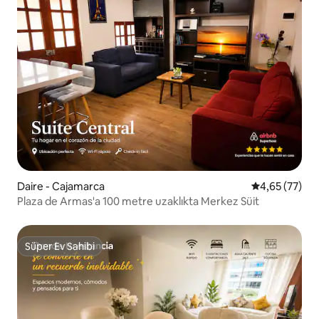
Daire - Cajamarca
5 üzerinden o
4,65 (77)
Plaza de Armas'a 100 metre uzaklıkta Merkez Süit
Süper Ev Sahibi
Süper Ev Sahibi