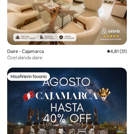
Daire - Cajamarca
5 üzerinden 
4,81 (31)
Özel alanda daire
Misafirlerin favorisi
Misafirlerin favorisi