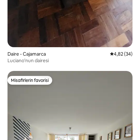
Daire - Cajamarca
5 üzerinden o
4,82 (34)
Luciano'nun dairesi
Misafirlerin favorisi
Misafirlerin favorisi