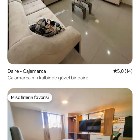
Daire - Cajamarca
5 üzerinden
5,0 (14)
Cajamarca'nın kalbinde güzel bir daire
Misafirlerin favorisi
Misafirlerin favorisi