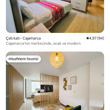
Çatı katı - Cajamarca
5 üzerinden o
4,97 (94)
Cajamarca'nın merkezinde, sıcak ve modern
Misafirlerin favorisi
Misafirlerin favorisi