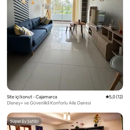
Site içi konut - Cajamarca
5 üzerinden
5,0 (12)
Disney+ ve Güvenlikli Konforlu Aile Dairesi
Süper Ev Sahibi
Süper Ev Sahibi