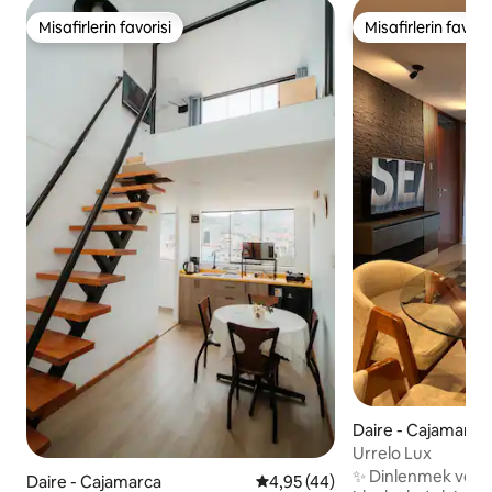
Misafirlerin favorisi
Misafirlerin favoris
Misafirlerin favorisi
Misafirlerin favoris
Daire - Cajamarca
Urrelo Lux
✨ Dinlenmek ve key
Daire - Cajamarca
5 üzerinden ortalama 4,95 pua
4,95 (44)