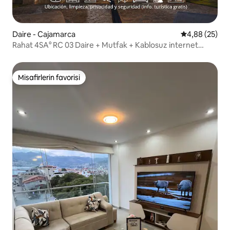
Daire - Cajamarca
5 üzerinden o
4,88 (25)
Rahat 4SA° RC 03 Daire + Mutfak + Kablosuz internet
bağlantısı + Otopark @ Cajamarca
Misafirlerin favorisi
Misafirlerin favorisi