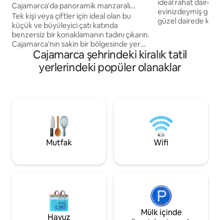
ideal rahat daire ✨ Kendiniz
Cajamarca'da panoramik manzaralı
evinizdeymiş gibi 
konforlu çatı katı.
Tek kişi veya çiftler için ideal olan bu
güzel dairede konf
küçük ve büyüleyici çatı katında
konaklamanın keyfin
benzersiz bir konaklamanın tadını çıkarın.
aydınlatılmış alanla
Cajamarca'nın sakin bir bölgesinde yer
atmosfere sahiptir
Cajamarca şehrindeki kiralık tatil
alan bu mekân, konfor, tasarım ve gün
turizm gezileri için id
doğumundan gün batımına kadar keyfini
yerlerindeki popüler olanaklar
donanımlı, konforl
çıkarabileceğiniz güzel bir şehir
blok mesafede, gü
manzarasını birleştiriyor. Loft, konforlu
erişilebilir bir bö
bir konaklama için ihtiyacınız olan her
restoranlara ve ilg
şeye sahiptir: çift kişilik yatak, donanımlı
yakındır. Sizi ağırlamaktan memnuniyet
mutfak, özel banyo, Wifi ve ortamı doğal
duyarız! 🏡✨
ışıkla dolduran pencereler. Dinlenmek,
çalışmak veya şehri keşfetmek için
mükemmeldir.
Mutfak
Wifi
Mülk içinde
Havuz