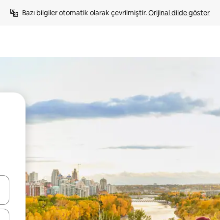
Bazı bilgiler otomatik olarak çevrilmiştir. 
Orijinal dilde göster
oklarıyla gezinin veya dokunarak ya da kaydırma hareketleriyle keşfedin