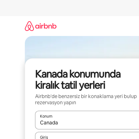
İçeriğe
atla
Kanada konumunda
kiralık tatil yerleri
Airbnb'de benzersiz bir konaklama yeri bulup
rezervasyon yapın
Konum
Sonuçlar kullanılabilir olduğunda yukarı ve aşağı 
Giriş