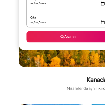
Çıkış
Arama
Kanada 
Misafirler de aynı fik