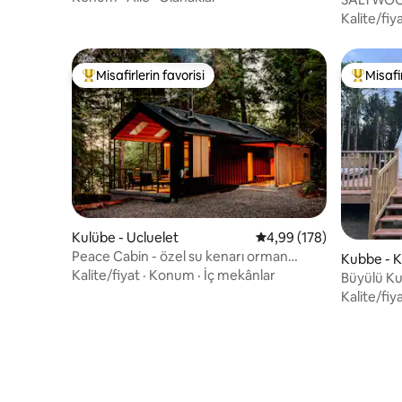
Kalite/fiy
Misafirlerin favorisi
Misafir
Misafirlerin favorilerinden en beğenilenler arasında
Misafirle
Kulübe - Ucluelet
5 üzerinden ortalama 4
4,99 (178)
Peace Cabin - özel su kenarı orman
Kubbe - K
inzivası
Kalite/fiyat
·
Konum
·
İç mekânlar
Büyülü Ku
Gecelerd
Kalite/fiy