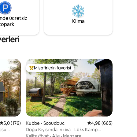
uyutmasına izin verin...
 2 dakika
Creek.
inde ücretsiz
Klima
topark
erleri
Misafirlerin favorisi
eğenilenler arasında
Misafirlerin favorilerinden en beğenilenler arasında
5 üzerinden ortalama 5,0 puan, 176 değerlendirme
5,0 (176)
Kubbe - Scoudouc
5 üzerinden ortalama 4
4,98 (665)
yosu
Doğu Kıyısı'nda İnziva - Lüks Kamp
endirme
Kubbesi
Kalite/fiyat
·
Aile
·
Manzara