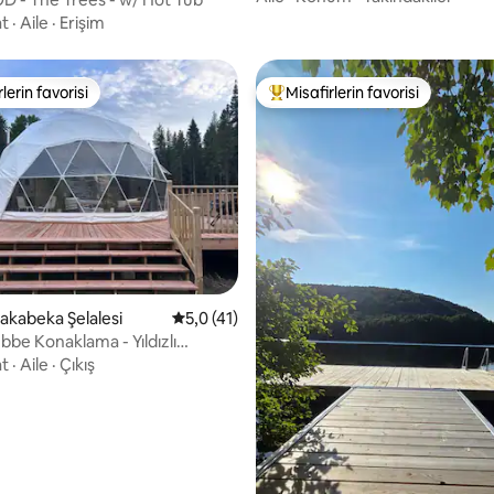
at
·
Aile
·
Erişim
lerin favorisi
Misafirlerin favorisi
rin favorilerinden en beğenilenler arasında
Misafirlerin favorilerinden en b
,99 puan, 178 değerlendirme
akabeka Şelalesi
5 üzerinden ortalama 5,0 puan, 41 değerl
5,0 (41)
bbe Konaklama - Yıldızlı
e Lüks Kamp
at
·
Aile
·
Çıkış