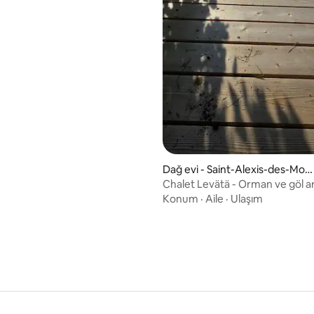
Dağ evi - Saint-Alexis-des-Mon
ts
Chalet Levätä - Orman ve göl a
dinlenme + sauna
Konum
·
Aile
·
Ulaşım