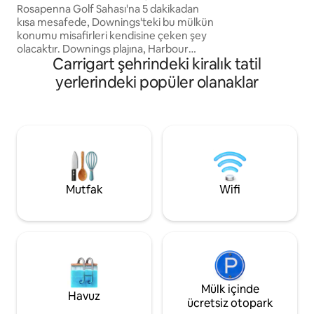
Rosapenna Golf Sahası'na 5 dakikadan
(1 km), ünlü Glen 
kısa mesafede, Downings'teki bu mülkün
km), Doe Kalesi (4 
konumu misafirleri kendisine çeken şey
Marble Hill & Dun
olacaktır. Downings plajına, Harbour
bulunmaktadır.
Carrigart şehrindeki kiralık tatil
Bar'a, Fisk Seafood Bar'a, Olde Glen Bar'a
(Mitchelin Rehberi'nde geçer) 5
yerlerindeki popüler olanaklar
dakikadan kısa mesafede. Carrigart
biniciliğine 10 dakika. Shandon spa'ya 20
dakika. Glenveagh Milli Parkı'na 30
dakika. Tam donanımlı geniş mutfak ve
güneş odasına giden ocaklı açık planlı
yaşam alanı. Ankastre depolama alanına
sahip 3 büyük yatak odası. Evcil
hayvanlara kesinlikle izin verilmez. İstisna
Mutfak
Wifi
yok!
Mülk içinde
Havuz
ücretsiz otopark