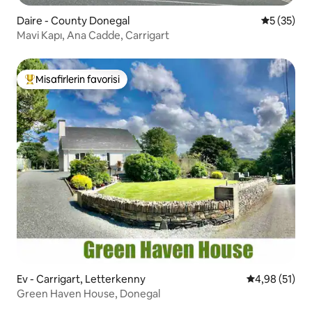
Daire - County Donegal
5 üzerinde
5 (35)
Mavi Kapı, Ana Cadde, Carrigart
Misafirlerin favorisi
Misafirlerin favorilerinden en beğenilenler arasında
Ev - Carrigart, Letterkenny
5 üzerinden o
4,98 (51)
Green Haven House, Donegal