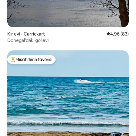
Kır evi - Carrickart
5 üzerinden o
4,96 (83)
Donegal'daki göl evi
Misafirlerin favorisi
Misafirlerin favorilerinden en beğenilenler arasında