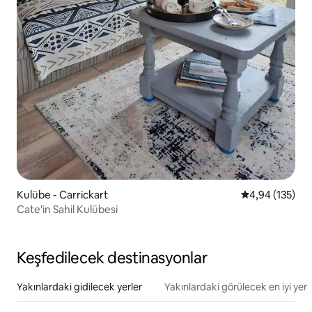
Kulübe - Carrickart
5 üzerinden or
4,94 (135)
Cate'in Sahil Kulübesi
Keşfedilecek destinasyonlar
Yakınlardaki gidilecek yerler
Yakınlardaki görülecek en iyi yerl