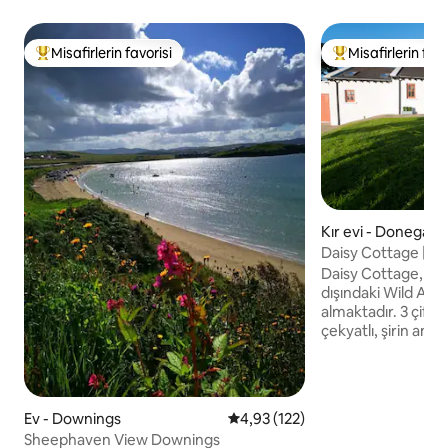
Misafirlerin favorisi
Misafirlerin favo
Misafirlerin favorilerinden en beğenilenler arasında
Misafirlerin favor
Kır evi - Donegal
Daisy Cottage | S
Downings, Donega
Daisy Cottage, D
dışındaki Wild Atl
almaktadır. 3 çift kişilik yataklı ve ek
çekyatlı, şirin ama
İrlanda kır evi. Güz
müştemilatlarla çe
uzanan Tramore Pla
(St Patrick's Link
Ev - Downings
5 üzerinden ortalama 4,93 puan
4,93 (122)
Sahası'nın arkasında). Yakındaki
Sheephaven View Downings
turistik yerler ar