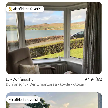
Misafirlerin favorisi
Misafirlerin favorilerinden en beğenilenler arasında
Ev - Dunfanaghy
5 üzerinden o
4,94 (65)
Dunfanaghy - Deniz manzarası - köyde - otopark
Misafirlerin favorisi
Misafirlerin favorisi