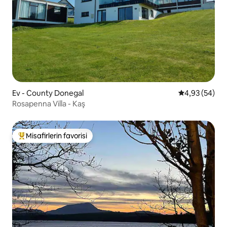
Ev - County Donegal
5 üzerinden o
4,93 (54)
Rosapenna Villa - Kaş
Misafirlerin favorisi
Misafirlerin favorilerinden en beğenilenler arasında