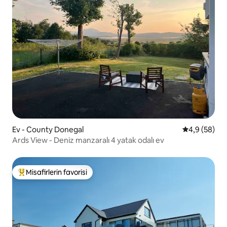
Ev - County Donegal
5 üzerinden 
4,9 (58)
Ards View - Deniz manzaralı 4 yatak odalı ev
Misafirlerin favorisi
Misafirlerin favorilerinden en beğenilenler arasında