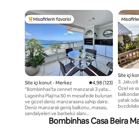
Misafirlerin favorisi
Misafirle
Misafirlerin favorilerinden en beğenilenler arasında
Misafirle
Site içi k
3. Jakuzil
Site içi konut - Merkez
5 üzerinden ortalama 4
4,98 (123)
Morada d
Özel ve ıs
"Bombinhas'ta cennet manzaralı 3 yatak
balkondan
odalı daire"
Lagoinha Plajı'na 50 m mesafede bulunan
yatak oda
ve güzel deniz manzarasına sahip daire.
buzdolabı,
Deniz manzaralı geniş balkonu, masası,
makinesi,
sandalyeleri ve barbekü alanı
temel mut
Bombinhas Casa Beira Mar 
bulunmaktadır. Bir süit, iki çift kişilik yatak
oturma od
odası, bir sosyal banyo, kiler, oturma
park yeri
odası ve mutfağı bulunmaktadır. Mutfak
bir avlu, 
ve kiler tam donanımlıdır. Bombinhas