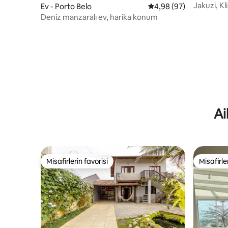
Jakuzi, K
Ev - Porto Belo
5 üzerinden ortalama 
4,98 (97)
Manzarası 
Deniz manzaralı ev, harika konum
Ai
Misafirlerin favorisi
Misafirle
Misafirlerin favorisi
Misafirle