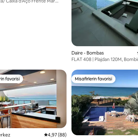
a/ Caixa d'Aço Frente Mar
Daire - Bombas
FLAT 408 | Plajdan 120M, Bomb
rin favorisi
Misafirlerin favorisi
rin favorisi
Misafirlerin favorisi
erkez
5 üzerinden ortalama 4,97 puan, 88 değerl
4,97 (88)