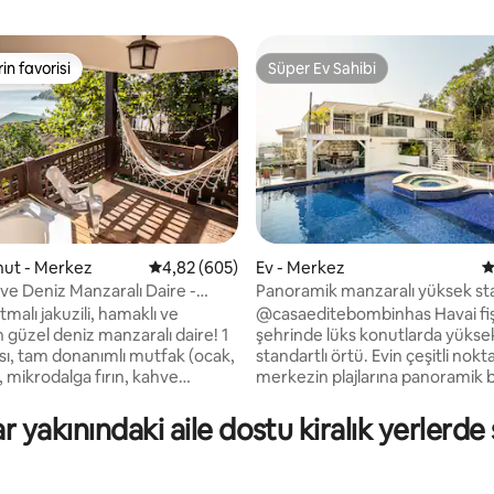
rin favorisi
Süper Ev Sahibi
rin favorisi
Süper Ev Sahibi
onut - Merkez
5 üzerinden ortalama 4,82 puan, 605 değerl
4,82 (605)
Ev - Merkez
5
i ve Deniz Manzaralı Daire -
Panoramik manzaralı yüksek sta
,98 puan, 123 değerlendirme
o Ganso
ev, merkez
ıtmalı jakuzili, hamaklı ve
@casaeditebombinhas Havai fişekler
 güzel deniz manzaralı daire! 1
şehrinde lüks konutlarda yükse
sı, tam donanımlı mutfak (ocak,
standartlı örtü. Evin çeşitli nokta
 mikrodalga fırın, kahve
merkezin plajlarına panoramik b
 ekmek kızartma makinesi ve
manzarası, plaja sadece birkaç
fak gereçleri), banyo ve
mesafede ve şehrin merkezinde
yakınındaki aile dostu kiralık yerlerde
asında çekyat. 1 adet ücretsiz
bir yerde, konforlu bir mülk aray
 bulunmaktadır. Mekânda geniş
bir yer. 2 'si 2 çift kişilik yataklı + 1 yatak
barbekü alanları ve havuz (ortak)
odalı, süper kral ve çift kişilik y