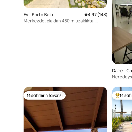
Ev - Porto Belo
5 üzerinden ortalama 4
4,97 (143)
Merkezde, plajdan 450 m uzaklıkta,
havuzlu ve gölü olan ev
Daire - C
Neredeys
manzaralı
Misafirlerin favorisi
Misafir
Misafirlerin favorisi
Misafirle