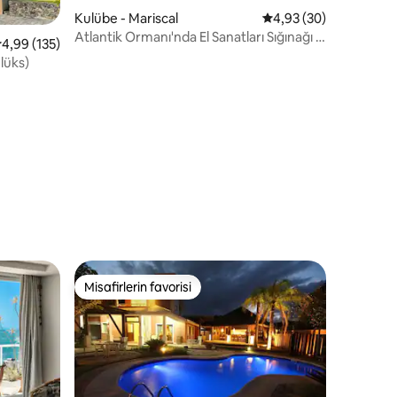
Kulübe - Mariscal
5 üzerinden ortalama
4,93 (30)
Atlantik Ormanı'nda El Sanatları Sığınağı |
 üzerinden ortalama 4,99 puan, 135 değerlendirme
4,99 (135)
Mariscal
 lüks)
endirme
Misafirlerin favorisi
eğenilenler arasında
Misafirlerin favorisi