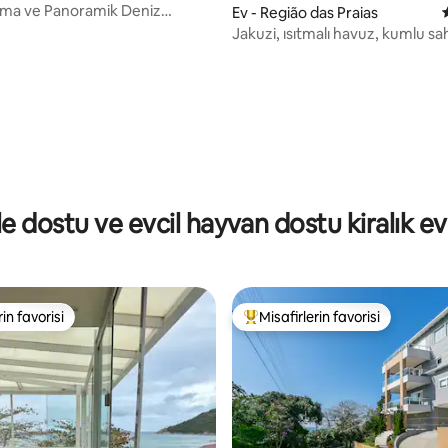
lima ve Panoramik Deniz
4,98 puan, 97 değerlendirme
Ev - Região das Praias
| Çatı Katı
Jakuzi, ısıtmalı havuz, kumlu sahi
denize yakın konumda konak
le dostu ve evcil hayvan dostu kiralık ev
rin favorisi
Misafirlerin favorisi
rin favorisi
Misafirlerin favorilerinden en b