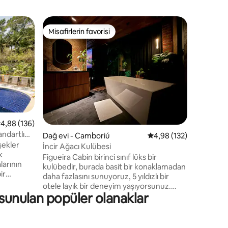
Ev - Port
Misafirlerin favorisi
Süper Ev
Misafirlerin favorisi
Süper Ev
Kumda du
manzaral
Mükemmel
için en k
modern ve
önünde k
Zemin kat
havuzuna
ortamı var
deniz man
endirme
 üzerinden ortalama 4,88 puan, 136 değerlendirme
4,88 (136)
3 yatak odası. Perequê'ni
ndartlı
Dağ evi - Camboriú
5 üzerinden ortalama 
4,98 (132)
Porto Bel
mesafede
İncir Ağacı Kulübesi
k
Birkaç m
Figueira Cabin birinci sınıf lüks bir
larının
restoran 
kulübedir, burada basit bir konaklamadan
ir
daha fazlasını sunuyoruz, 5 yıldızlı bir
 metre
otele layık bir deneyim yaşıyorsunuz.
 sessiz
 sunulan popüler olanaklar
Sofistike, konfor ve teknolojiyi birleştiren
anlar için
her ayrıntı, duyuları uyandırmak için
özenle düşünülmüştür. Ormanın
ataklı olmak
panoramik manzarası ve manzarayı