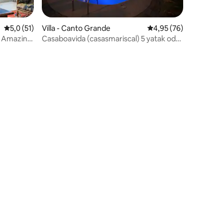
endirme
5 üzerinden ortalama 5,0 puan, 51 değerlendirme
5,0 (51)
Villa - Canto Grande
5 üzerinden ortalama
4,95 (76)
s Amazing
Casaboavida (casasmariscal) 5 yatak odalı
havuzlu