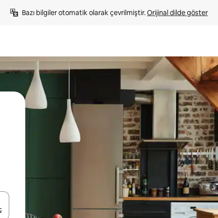
Bazı bilgiler otomatik olarak çevrilmiştir. 
Orijinal dilde göster
oklarıyla gezinin veya dokunarak ya da kaydırma hareketleriyle keşfedin