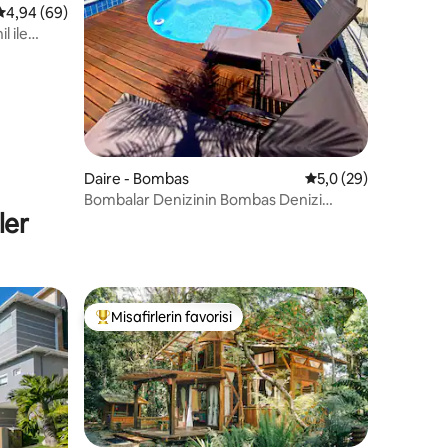
5 üzerinden ortalama 4,94 puan, 69 değerlendirme
4,94 (69)
l ile
Daire - Bombas
5 üzerinden ortalam
5,0 (29)
Bombalar Denizinin Bombas Denizi
ler
Havuzlu Çatı Katı
Misafirlerin favorisi
eğenilenler arasında
Misafirlerin favorilerinden en beğenilenler arasında