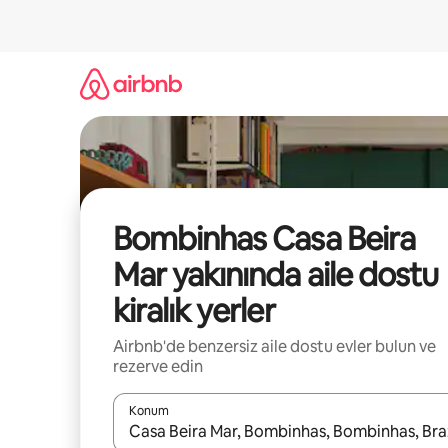
İçeriğe
atla
Bombinhas Casa Beira
Mar yakınında aile dostu
kiralık yerler
Airbnb'de benzersiz aile dostu evler bulun ve
rezerve edin
Konum
Sonuçlar kullanılabilir olduğunda yukarı ve aşağı 