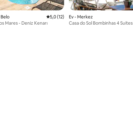
 Belo
5 üzerinden ortalama 5,0 puan, 12 değerl
5,0 (12)
Ev - Merkez
os Mares - Deniz Kenarı
Casa do Sol Bombinhas 4 Suite
Sea View