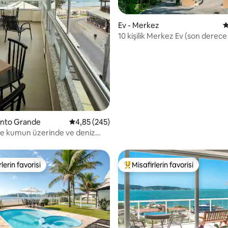
,97 puan, 143 değerlendirme
Ev - Merkez
5
10 kişilik Merkez Ev (son derece
anto Grande
5 üzerinden ortalama 4,85 puan, 245 değerl
4,85 (245)
e kumun üzerinde ve deniz
lerin favorisi
Misafirlerin favorisi
rin favorilerinden en beğenilenler arasında
Misafirlerin favorilerinden en b