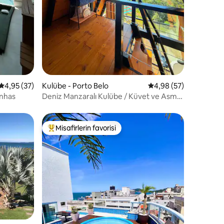
5 üzerinden ortalama 4,95 puan, 37 değerlendirme
4,95 (37)
Kulübe - Porto Belo
5 üzerinden ortalama
4,98 (57)
inhas
Deniz Manzaralı Kulübe / Küvet ve Asma
Yatak
Misafirlerin favorisi
Misafirlerin favorilerinden en beğenilenler arasında
endirme