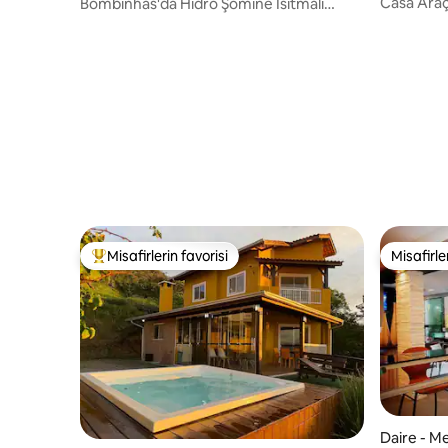
Casa Araç
Bombinhas'da Hidro Şömine Isıtmalı
Jakuzili
Jakuzili Ev
Misafirlerin favorisi
Misafirle
Misafirlerin favorilerinden en beğenilenler arasında
Misafirle
Daire - M