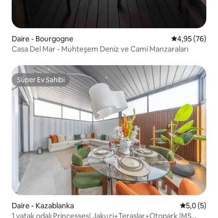
Daire - Bourgogne
5 üzerinden o
4,95 (76)
Casa Del Mar - Muhteşem Deniz ve Cami Manzaraları
Süper Ev Sahibi
Süper Ev Sahibi
Daire - Kazablanka
5 üzerinde
5,0 (5)
1 yatak odalı Princesses| Jakuzi+Teraslar+Otopark |MS