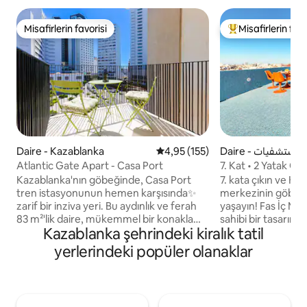
Misafirlerin favorisi
Misafirlerin favo
Misafirlerin favorisi
Misafirlerin favor
Daire - Kazablanka
5 üzerinden ortalama 4,95 puan
4,95 (155)
Daire - ستشفيات
Atlantic Gate Apart - Casa Port
7. Kat • 2 Yatak Oda
Klima
Kazablanka'nın göbeğinde, Casa Port
7. kata çıkın ve Kaz
tren istasyonunun hemen karşısında✨
merkezinin göbeği
zarif bir inziva yeri. Bu aydınlık ve ferah
yaşayın! Fas İç Mekan Tasarımı Ödülü
83 m²'lik daire, mükemmel bir konaklama
sahibi bir tasarımc
Kazablanka şehrindeki kiralık tatil
için ihtiyacınız olan tüm konforu sunar ve
Art Deco çatı katı,
5 misafire kadar rahatça konaklayabilir.
bünyesinde barındırıyor. Yüze
yerlerindeki popüler olanaklar
Bahçe manzaralı 2 huzurlu yatak odası,
havuz gibi tasarlan
ev sineması tarzı bir oturma odası (75"
güneş, şezlonglar 
TV), Hassan II Camii'ne bakan bir balkon,
muhteşem bir ortam sun
tam donanımlı bir mutfak ve özel bir
hizmetler - otel ya