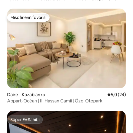
STAYS
Misafirlerin favorisi
Misafirlerin favorisi
Daire - Kazablanka
5 üzerinden 
5,0 (24)
Appart-Océan | II. Hassan Camii | Özel Otopark
Süper Ev Sahibi
Süper Ev Sahibi