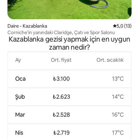
Daire - Kazablanka
5 üzerinden
5,0 (13)
Corniche'in yanındaki Claridge, Çatı ve Spor Salonu
Kazablanka gezisi yapmak için en uygun
zaman nedir?
Ay
Ort. fiyat
Ort. sıcaklık
Oca
₺3.100
13°C
Şub
₺2.623
14°C
Mar
₺2.528
16°C
Nis
₺2.719
17°C