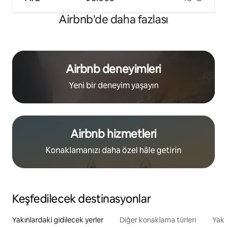
Airbnb'de daha fazlası
Airbnb deneyimleri
Yeni bir deneyim yaşayın
Airbnb hizmetleri
Konaklamanızı daha özel hâle getirin
Keşfedilecek destinasyonlar
Yakınlardaki gidilecek yerler
Diğer konaklama türleri
Yakı