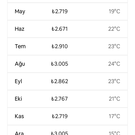
May
₺2.719
19°C
Haz
₺2.671
22°C
Tem
₺2.910
23°C
Ağu
₺3.005
24°C
Eyl
₺2.862
23°C
Eki
₺2.767
21°C
Kas
₺2.719
17°C
Ara
₺3.005
15°C