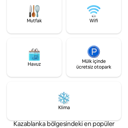
çalışma alanına sahiptir. İster hafta sonu
donanımlı mutfak - 
ister uzun süreli konaklama için olsun,
kablosuz internet 
dinlenme anları için mükemmeldir. 🌇🌿
oyunları - kendi ke
Mutfak
Wifi
Mülk içinde
Havuz
ücretsiz otopark
Klima
Kazablanka bölgesindeki en popüler