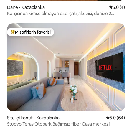
Daire - Kazablanka
5 üzerinde
5,0 (4)
Karşısında kimse olmayan özel çatı jakuzisi, denize 2
dakika.
Misafirlerin favorisi
Misafirlerin favorilerinden en beğenilenler arasında
Site içi konut - Kazablanka
5 üzerinden 
5,0 (64)
Stüdyo Teras Otopark Bağımsız fiber Casa merkezi