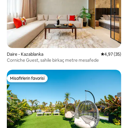
Daire - Kazablanka
5 üzerinden o
4,97 (35)
Corniche Guest, sahile birkaç metre mesafede
Misafirlerin favorisi
Misafirlerin favorisi