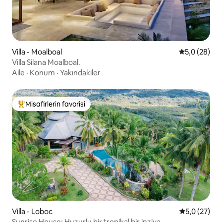
Villa - Moalboal
5 üzerinden 
5,0 (28)
Villa Silana Moalboal.
Aile
·
Konum
·
Yakındakiler
Misafirlerin favorisi
Misafirlerin favorilerinden en beğenilenler arasında
Villa - Loboc
5 üzerinden
5,0 (27)
Sunrise House: Huzurlu bir tropikal bir inziva