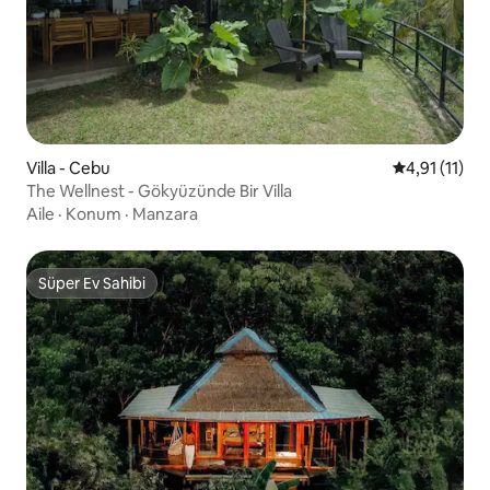
Villa - Cebu
5 üzerinden 
4,91 (11)
The Wellnest - Gökyüzünde Bir Villa
Aile
·
Konum
·
Manzara
Süper Ev Sahibi
Süper Ev Sahibi