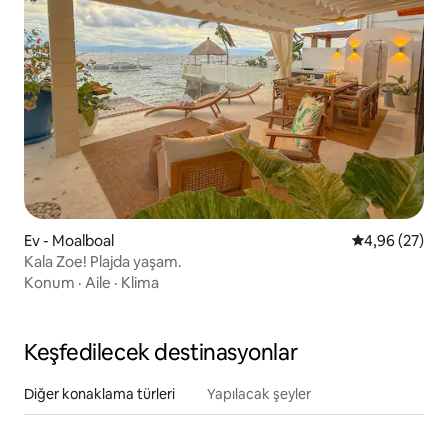
Ev - Moalboal
5 üzerinden o
4,96 (27)
Kala Zoe! Plajda yaşam.
Konum
·
Aile
·
Klima
Keşfedilecek destinasyonlar
Diğer konaklama türleri
Yapılacak şeyler