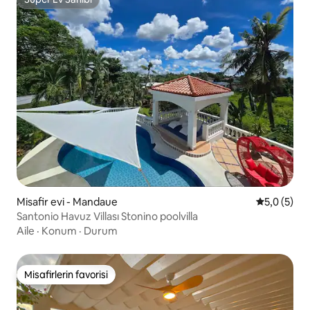
Süper Ev Sahibi
Misafir evi - Mandaue
5 üzerinde
5,0 (5)
Santonio Havuz Villası Stonino poolvilla
Aile
·
Konum
·
Durum
Misafirlerin favorisi
Misafirlerin favorisi