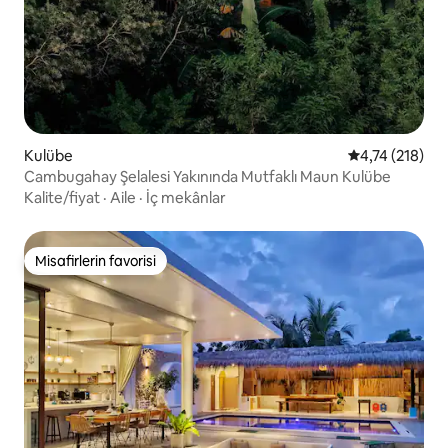
Kulübe
5 üzerinden o
4,74 (218)
Cambugahay Şelalesi Yakınında Mutfaklı Maun Kulübe
Kalite/fiyat
·
Aile
·
İç mekânlar
Misafirlerin favorisi
Misafirlerin favorisi