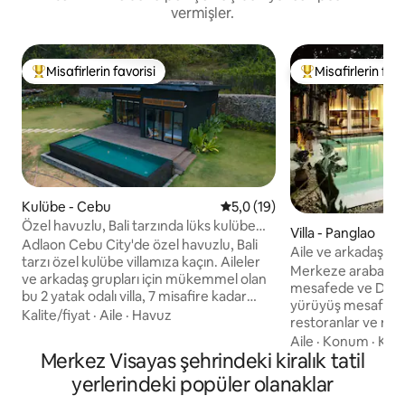
vermişler.
Misafirlerin favorisi
Misafirlerin favo
Misafirlerin favorilerinden en beğenilenler arasında
Misafirlerin favor
Kulübe - Cebu
5 üzerinden ortalama 5,0 pua
5,0 (19)
Özel havuzlu, Bali tarzında lüks kulübe
Villa - Panglao
villası
Adlaon Cebu City'de özel havuzlu, Bali
Aile ve arkadaşlar i
tarzı özel kulübe villamıza kaçın. Aileler
Starlink + güneş en
Merkeze arabayla 
ve arkadaş grupları için mükemmel olan
mesafede ve Danao 
bu 2 yatak odalı villa, 7 misafire kadar
yürüyüş mesafesi
ağırlayabilir (ücret karşılığında en fazla 10
Kalite/fiyat
·
Aile
·
Havuz
restoranlar ve ma
misafir). PS5, karaoke (22.00'ye kadar),
stratejik bir konu
Aile
·
Konum
·
Kahv
hızlı Wi-Fi, ücretsiz kahvaltı, içecekler ve
Merkez Visayas şehrindeki kiralık tatil
inziva yeri olan Ba
arıtılmış su ile dinlendirici bir doğa
geldiniz. Çiftler için özel kaçamaklar veya
yerlerindeki popüler olanaklar
dinlenmesinin keyfini çıkarın. Şehre
aile ve arkadaşlarla
sadece birkaç dakika mesafede huzurlu