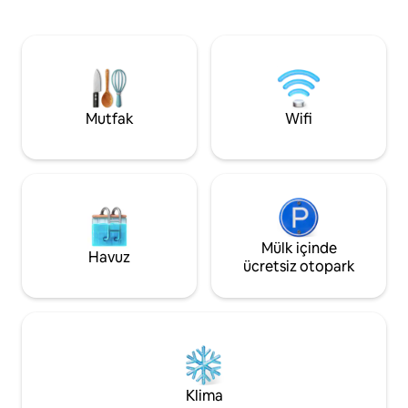
olarak tasarlanan v
bir kaçamak yaşayın. # Karaoke
banyan ağacının gö
#Ücretsiz park yeri # PS5 # 150 Mbps
havuz, açık bir ya
kablosuz internet bağlantısı # Netflix #
donanımlı bir mut
Disney Plus # Evin dışında kamp yapılabilir
olanaklar bulunmaktadır. Nadir
# Ev içinde kesinlikle sigara içilmez
çevrili, konfor ve d
mükemmel bir karış
Mutfak
Wifi
Mülk içinde
Havuz
ücretsiz otopark
Klima