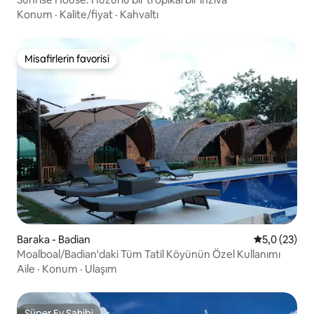
Konum
·
Kalite/fiyat
·
Kahvaltı
Misafirlerin favorisi
Misafirlerin favorisi
Baraka - Badian
5 üzerinden
5,0 (23)
Moalboal/Badian'daki Tüm Tatil Köyünün Özel Kullanımı
Aile
·
Konum
·
Ulaşım
Süper Ev Sahibi