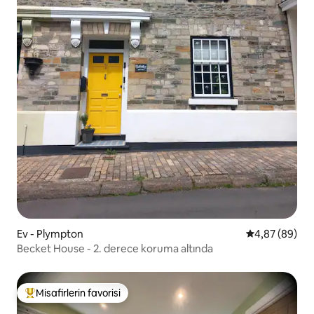
Ev - Plympton
5 üzerinden o
4,87 (89)
Becket House - 2. derece koruma altında
Misafirlerin favorisi
Misafirlerin favorilerinden en beğenilenler arasında