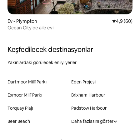
Ev - Plympton
5 üzerinden 
4,9 (60)
Ocean City'de aile evi
Keşfedilecek destinasyonlar
Yakınlardaki görülecek en iyi yerler
Dartmoor Millî Parkı
Eden Projesi
Exmoor Millî Parkı
Brixham Harbour
Torquay Plajı
Padstow Harbour
Beer Beach
Daha fazlasını göster