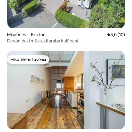
Misafir evi - Brixton
5 üzerinden
5,0 (10)
Devon'daki müstakil araba kulübesi
Misafirlerin favorisi
Misafirlerin favorisi