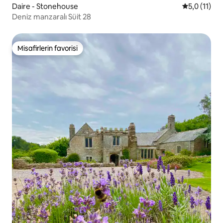
Daire - Stonehouse
5 üzerinden
5,0 (11)
Deniz manzaralı Süit 28
Misafirlerin favorisi
Misafirlerin favorisi