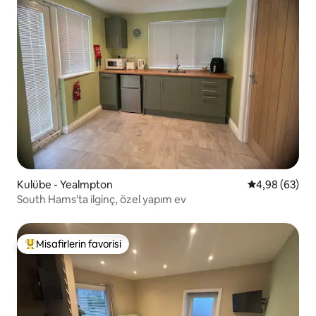
Kulübe - Yealmpton
5 üzerinden o
4,98 (63)
South Hams'ta ilginç, özel yapım ev
Misafirlerin favorisi
Misafirlerin favorilerinden en beğenilenler arasında