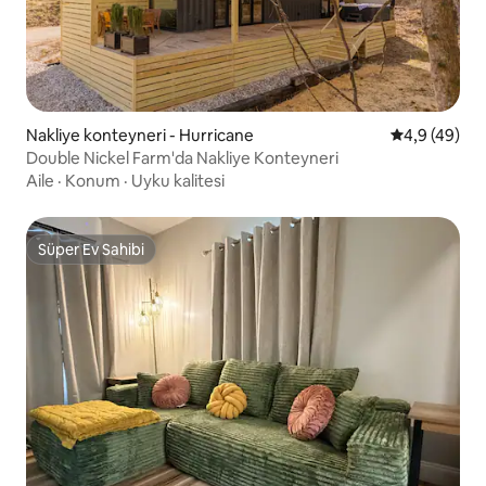
Nakliye konteyneri - Hurricane
5 üzerinden 
4,9 (49)
Double Nickel Farm'da Nakliye Konteyneri
Aile
·
Konum
·
Uyku kalitesi
Süper Ev Sahibi
Süper Ev Sahibi