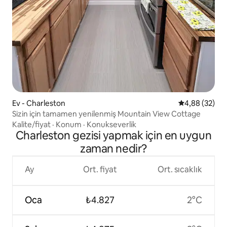
Ev - Charleston
5 üzerinden o
4,88 (32)
Sizin için tamamen yenilenmiş Mountain View Cottage
Kalite/fiyat
·
Konum
·
Konukseverlik
Charleston gezisi yapmak için en uygun
zaman nedir?
Ay
Ort. fiyat
Ort. sıcaklık
Oca
₺4.827
2°C