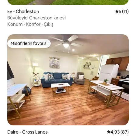
Ev - Charleston
5 üzerind
5 (11)
Büyüleyici Charleston kır evi
Konum
·
Konfor
·
Çıkış
Misafirlerin favorisi
Misafirlerin favorisi
Daire - Cross Lanes
5 üzerinden o
4,93 (87)