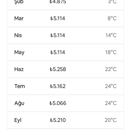
Şub
₺4.875
3°C
Mar
₺5.114
8°C
Nis
₺5.114
14°C
May
₺5.114
18°C
Haz
₺5.258
22°C
Tem
₺5.162
24°C
Ağu
₺5.066
24°C
Eyl
₺5.210
20°C