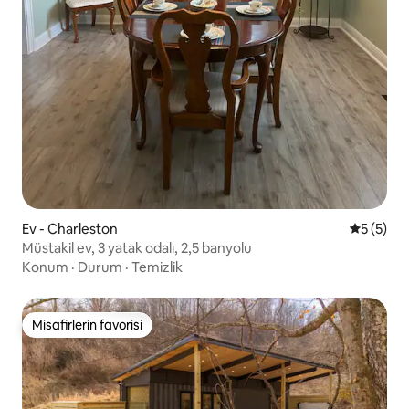
Ev - Charleston
5 üzerin
5 (5)
Müstakil ev, 3 yatak odalı, 2,5 banyolu
Konum
·
Durum
·
Temizlik
Misafirlerin favorisi
Misafirlerin favorisi