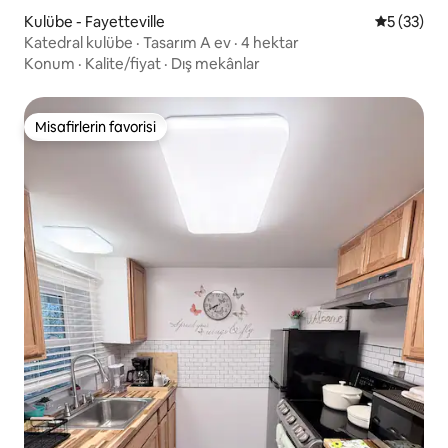
Kulübe - Fayetteville
5 üzerinde
5 (33)
Katedral kulübe · Tasarım A ev · 4 hektar
Konum
·
Kalite/fiyat
·
Dış mekânlar
Misafirlerin favorisi
Misafirlerin favorisi