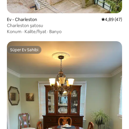
Ev - Charleston
5 üzerinden o
4,89 (47)
Charleston şatosu
Konum
·
Kalite/fiyat
·
Banyo
Süper Ev Sahibi
Süper Ev Sahibi