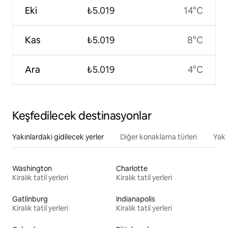
Eki
₺5.019
14°C
Kas
₺5.019
8°C
Ara
₺5.019
4°C
Keşfedilecek destinasyonlar
Yakınlardaki gidilecek yerler
Diğer konaklama türleri
Yakı
Washington
Charlotte
Kiralık tatil yerleri
Kiralık tatil yerleri
Gatlinburg
Indianapolis
Kiralık tatil yerleri
Kiralık tatil yerleri