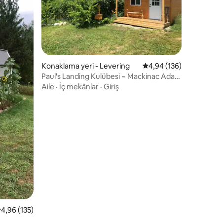
endirme
Konaklama yeri - Levering
5 üzerinden ortalama 
4,94 (136)
Paul's Landing Kulübesi ~ Mackinac Adası
yakınında
Aile
·
İç mekânlar
·
Giriş
 üzerinden ortalama 4,96 puan, 135 değerlendirme
4,96 (135)