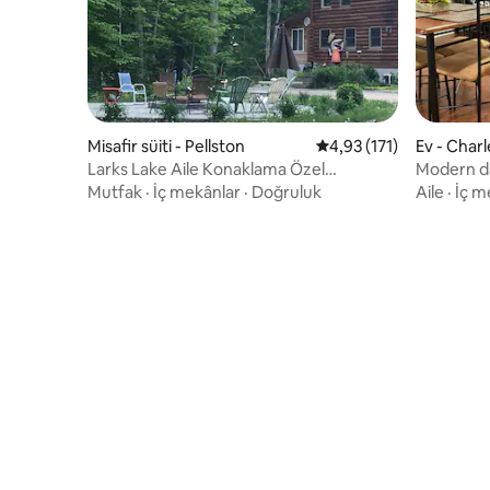
Misafir süiti - Pellston
5 üzerinden ortalama 4
4,93 (171)
Ev - Charl
Larks Lake Aile Konaklama Özel
Modern da
Kat/Mutfak/Banyo
merkezine
Mutfak
·
İç mekânlar
·
Doğruluk
Aile
·
İç m