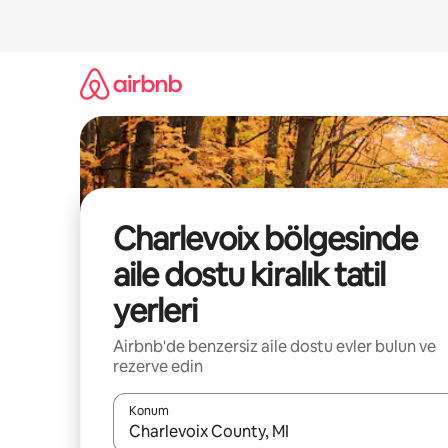
İçeriğe
atla
Charlevoix bölgesinde
aile dostu kiralık tatil
yerleri
Airbnb'de benzersiz aile dostu evler bulun ve
rezerve edin
Konum
Sonuçlar kullanılabilir olduğunda yukarı ve aşağı 