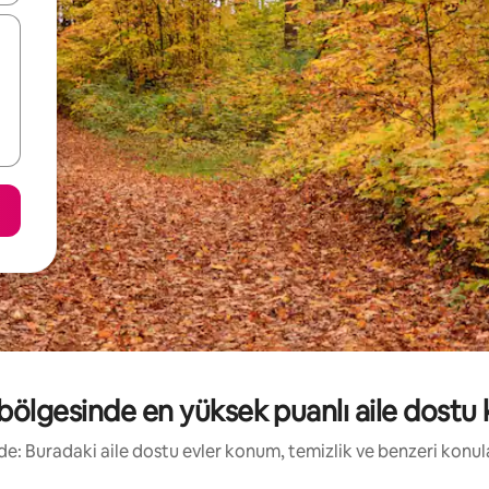
bölgesinde en yüksek puanlı aile dostu ki
irde: Buradaki aile dostu evler konum, temizlik ve benzeri konu