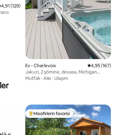
 üzerinden ortalama 4,91 puan, 129 değerlendirme
4,91 (129)
iyano
Ev - Charlevoix
5 üzerinden ortalama 
4,95 (167)
Jakuzi, 2 şömine, devasa, Michigan
Gölü'nün karşısında!
Mutfak
·
Aile
·
Ulaşım
ler
Misafirlerin favorisi
eğenilenler arasında
Misafirlerin favorilerinden en beğenilenler arasında