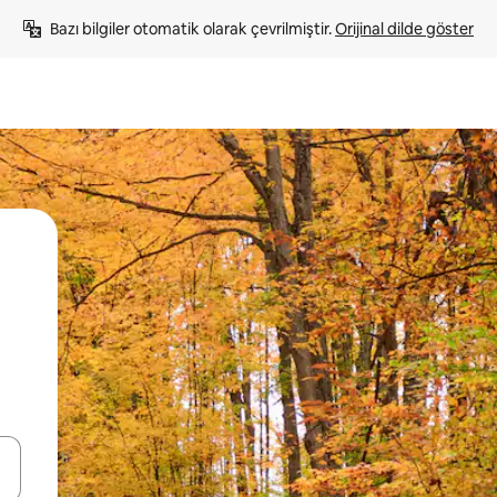
Bazı bilgiler otomatik olarak çevrilmiştir. 
Orijinal dilde göster
oklarıyla gezinin veya dokunarak ya da kaydırma hareketleriyle keşfedin