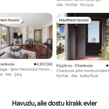
ortliebfarmhouse
Aile
·
Mutfak
·
Yürüyüş
lerin favorisi
Misafirlerin favorisi
rin favorilerinden en beğenilenler arasında
Misafirlerin favorisi
Charlevoix
5 üzerinden ortalama 4,93 puan, 124 değerl
4,93 (124)
Küçük ev - Charlevoix
5
tage - Şehir Merkezine Yürüme
Charlevoix şehir merkezindeki 
nde
ar
·
Aile
·
Çıkış
Mutfak
·
Aile
·
Kalite/fiyat
a 5 puan, 162 değerlendirme
Havuzlu, aile dostu kiralık evler