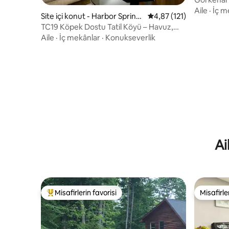
çukuru
Aile
·
İç m
Site içi konut - Harbor Spring
5 üzerinden ortalama 4
4,87 (121)
s
TC19 Köpek Dostu Tatil Köyü – Havuz,
Sauna ve Eğlence!
Aile
·
İç mekânlar
·
Konukseverlik
Ai
Misafirlerin favorisi
Misafirle
Misafirlerin favorilerinden en beğenilenler arasında
Misafirle