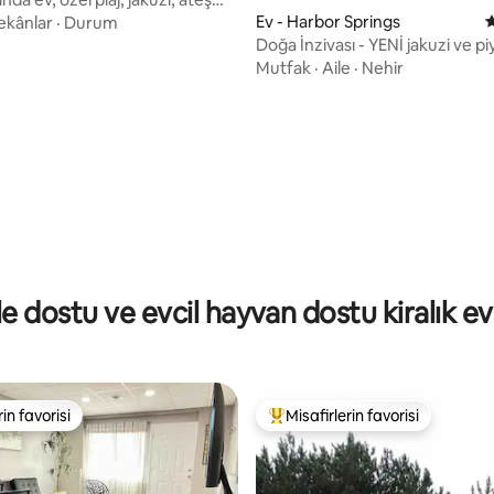
Ev - Harbor Springs
5
ekânlar
·
Durum
,87 puan, 121 değerlendirme
Doğa İnzivası - YENİ jakuzi ve p
Mutfak
·
Aile
·
Nehir
le dostu ve evcil hayvan dostu kiralık ev
rin favorisi
Misafirlerin favorisi
rin favorisi
Misafirlerin favorilerinden en b