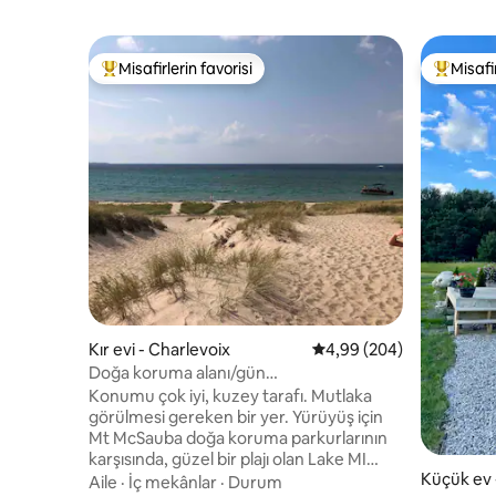
Misafirlerin favorisi
Misafir
Misafirlerin favorilerinden en beğenilenler arasında
Misafirle
Kır evi - Charlevoix
5 üzerinden ortalama 4
4,99 (204)
Doğa koruma alanı/gün
batımları/rahatlama/jakuzi/şömine
Konumu çok iyi, kuzey tarafı. Mutlaka
görülmesi gereken bir yer. Yürüyüş için
Mt McSauba doğa koruma parkurlarının
karşısında, güzel bir plajı olan Lake MI
Küçük ev 
kumullarına 5 dakika yürüme
Aile
·
İç mekânlar
·
Durum