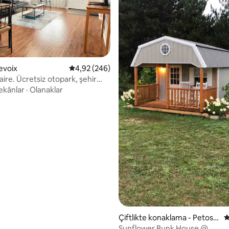
,93 puan, 171 değerlendirme
evoix
5 üzerinden ortalama 4,92 puan, 246 değerl
4,92 (246)
ire. Ücretsiz otopark, şehir
 yakın.
ekânlar
·
Olanaklar
Çiftlikte konaklama - Petosk
5
ey
Sunflower Bunk House @