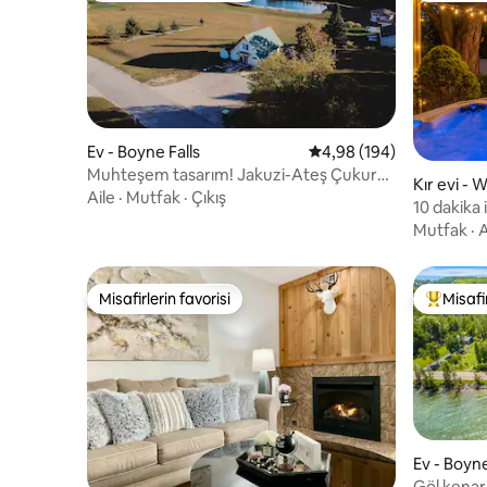
Ev - Boyne Falls
5 üzerinden ortalama 4
4,98 (194)
Muhteşem tasarım! Jakuzi-Ateş Çukuru-
Kır evi - 
EV Şarj Cihazı-Evcil Hayvanlar
Aile
·
Mutfak
·
Çıkış
10 dakika 
evcil hay
Mutfak
·
A
Misafirlerin favorisi
Misafir
Misafirlerin favorisi
Misafirle
Ev - Boyn
Göl kenarı