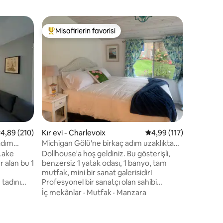
Ev - Char
Misafirlerin favorisi
Misafirle
Misafirlerin favorilerinden en beğenilenler arasında
Misafirle
Castle Fa
dostu | K
Düğün part
dinlenmel
Rakipsiz 
(kolay yü
Charlevoi
Mutfak
·
yemek ala
Mekân: • 
yatak, 4 ç
ve 3 tam 
 üzerinden ortalama 4,89 puan, 210 değerlendirme
4,89 (210)
Kır evi - Charlevoix
5 üzerinden ortalama 
4,99 (117)
barındırı
şömineli 
adım
Michigan Gölü'ne birkaç adım uzaklıkta
oyun odas
renkli ve gösterişli kır evi
Lake
Dollhouse'a hoş geldiniz. Bu gösterişli,
Rahatlam
r alan bu 1
benzersiz 1 yatak odası, 1 banyo, tam
arka ver
mutfak, mini bir sanat galerisidir!
 tadını
Profesyonel bir sanatçı olan sahibi
iri kolayca
tarafından "Charlevoix Sanat Eseri" ile
İç mekânlar
·
Mutfak
·
Manzara
 cihazlar,
doludur. Küçük ama güçlü, mükemmel
yanslı duş,
konum da dahil olmak üzere ihtiyacınız
endirme
internet
olan her şeye sahip! Sadece 1 blok ötede: