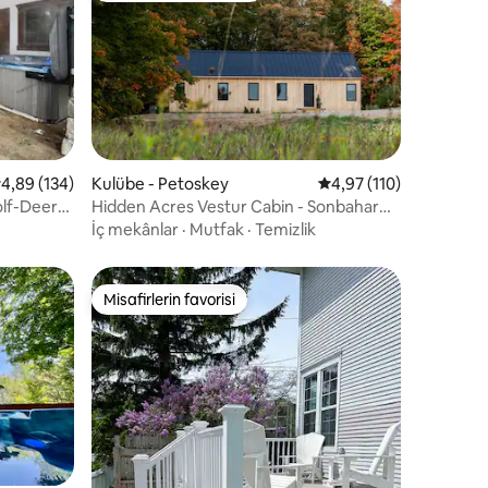
 üzerinden ortalama 4,89 puan, 134 değerlendirme
4,89 (134)
Kulübe - Petoskey
5 üzerinden ortalama 
4,97 (110)
endirme
lf-Deer
Hidden Acres Vestur Cabin - Sonbahar
kaçamağı - Jakuzi
İç mekânlar
·
Mutfak
·
Temizlik
Misafirlerin favorisi
eğenilenler arasında
Misafirlerin favorisi
endirme