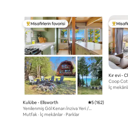
Misafirlerin favorisi
Misafir
Misafirlerin favorilerinden en beğenilenler arasında
Misafirle
Kır evi - 
Coop Cot
Mesafesi
İç mekânl
Kulübe - Ellsworth
5 üzerinden ortalam
5 (162)
Yenilenmiş Göl Kenarı İnziva Yeri /
Muhteşem Gün Batımı Manzarası
Mutfak
·
İç mekânlar
·
Parklar