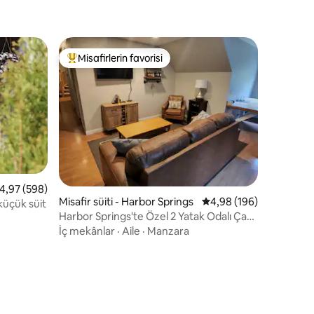
Misafirlerin favorisi
Misafirlerin favorilerinden en beğenilenler arasında
endirme
 üzerinden ortalama 4,97 puan, 598 değerlendirme
4,97 (598)
Misafir süiti - Harbor Springs
5 üzerinden ortalama 
4,98 (196)
küçük süit
Harbor Springs'te Özel 2 Yatak Odalı Çatı
Katı
İç mekânlar
·
Aile
·
Manzara