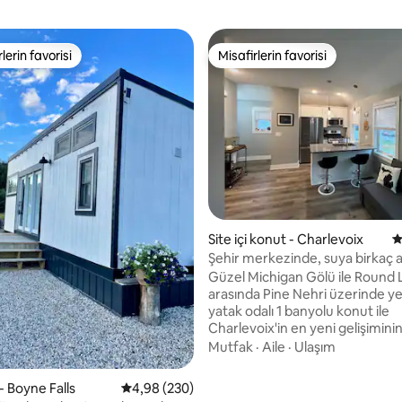
lerin favorisi
Misafirlerin favorisi
rin favorilerinden en beğenilenler arasında
Misafirlerin favorisi
Site içi konut - Charlevoix
5
Şehir merkezinde, suya birkaç 
uzaklıkta konut!
Güzel Michigan Gölü ile Round 
,99 puan, 204 değerlendirme
arasında Pine Nehri üzerinde ye
yatak odalı 1 banyolu konut ile
Charlevoix'in en yeni gelişiminin
çıkarın. Bu 2. kat ünitesi 4 misaf
Mutfak
·
Aile
·
Ulaşım
barındırabilir ve paslanmaz çelik
radyan ısıtma, klima, şömine, fa
- Boyne Falls
5 üzerinden ortalama 4,98 puan, 230 değerl
4,98 (230)
düz ekran akıllı TV ve kablosuz 