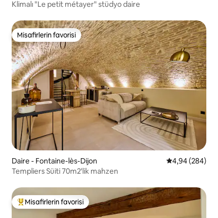
Klimalı "Le petit métayer" stüdyo daire
Misafirlerin favorisi
Misafirlerin favorisi
Daire - Fontaine-lès-Dijon
5 üzerinden or
4,94 (284)
Templiers Süiti 70m2'lik mahzen
Misafirlerin favorisi
Misafirlerin favorilerinden en beğenilenler arasında