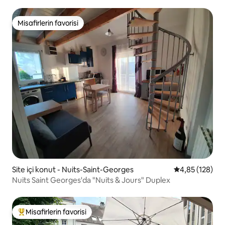
Misafirlerin favorisi
Misafirlerin favorisi
Site içi konut - Nuits-Saint-Georges
5 üzerinden or
4,85 (128)
Nuits Saint Georges'da "Nuits & Jours" Duplex
Misafirlerin favorisi
Misafirlerin favorilerinden en beğenilenler arasında