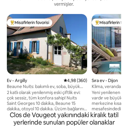
vermişler.
Misafirlerin favorisi
Misafirlerin favo
Misafirlerin favorilerinden en beğenilenler arasında
Misafirlerin favor
Ev - Argilly
5 üzerinden ortalama 4,98 puan
4,98 (360)
Sıra ev - Dijon
Beaune Nuits: bakımlı ev, soba, büyük
Klima, veranda, ç
sakinlik
kurutucu, otopark
2 katlı olarak yenilenmiş eski çiftlik evi:
Yeni yenilenen 33 
çok sessiz, tüm konfora sahip! Nuits
vardır ve büyüleyici
Saint Georges 10 dakika, Beaune 15
merkezine kısa bi
dakika, otoyol 10 dakika. Üzüm bağlarını
mesafesindedir. Ev
Clos de Vougeot yakınındaki kiralık tatil
ziyaret etmek için ideal bir merkez.
küçük bir binada,
Büyük bir kanepenin önünde odun
odanız/mutfağınız,
yerlerinde sunulan popüler olanaklar
sobası, tam donanımlı mutfak, 1 çift kişilik
banyonuz olacak. 