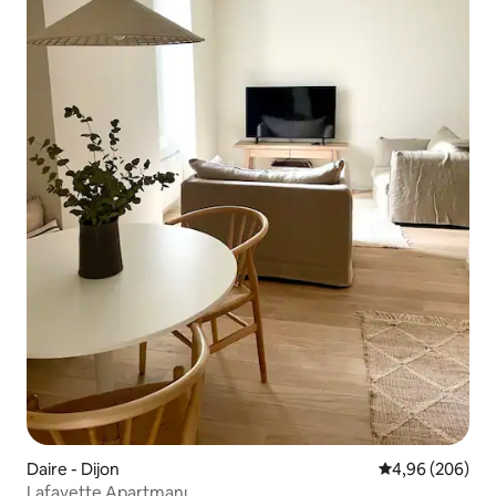
Daire - Dijon
5 üzerinden or
4,96 (206)
Lafayette Apartmanı