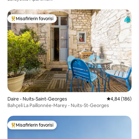
Misafirlerin favorisi
Misafirlerin favorilerinden en beğenilenler arasında
Daire - Nuits-Saint-Georges
5 üzerinden or
4,84 (186)
Bahçeli La Paillonnée-Marey - Nuits-St-Georges
Misafirlerin favorisi
Misafirlerin favorilerinden en beğenilenler arasında