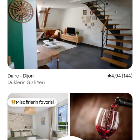
Daire - Dijon
5 üzerinden or
4,94 (144)
Düklerin Gizli Yeri
Misafirlerin favorisi
Misafirlerin favorilerinden en beğenilenler arasında