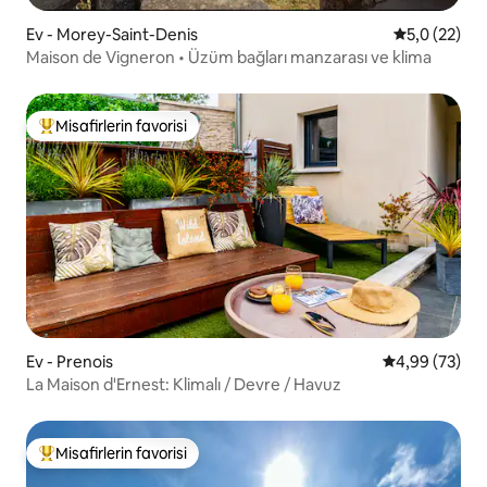
Ev - Morey-Saint-Denis
5 üzerinden
5,0 (22)
Maison de Vigneron • Üzüm bağları manzarası ve klima
Misafirlerin favorisi
Misafirlerin favorilerinden en beğenilenler arasında
Ev - Prenois
5 üzerinden o
4,99 (73)
La Maison d'Ernest: Klimalı / Devre / Havuz
Misafirlerin favorisi
Misafirlerin favorilerinden en beğenilenler arasında