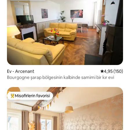
Ev - Arcenant
5 üzerinden or
4,95 (150)
Bourgogne şarap bölgesinin kalbinde samimi bir kır evi
Misafirlerin favorisi
Misafirlerin favorilerinden en beğenilenler arasında