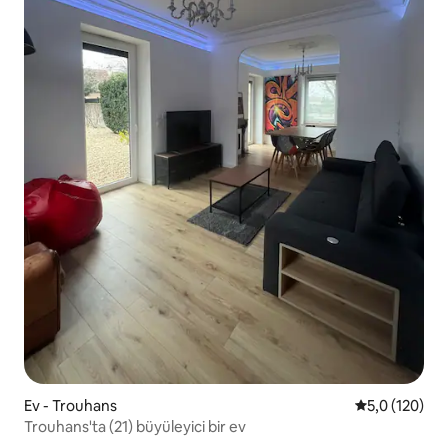
Ev - Trouhans
5 üzerinden 
5,0 (120)
Trouhans'ta (21) büyüleyici bir ev