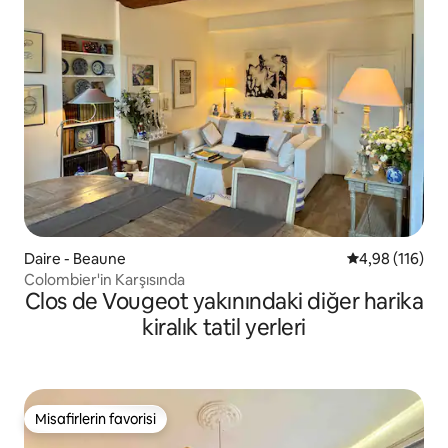
Daire - Beaune
5 üzerinden o
4,98 (116)
Colombier'in Karşısında
Clos de Vougeot yakınındaki diğer harika
kiralık tatil yerleri
Misafirlerin favorisi
Misafirlerin favorisi