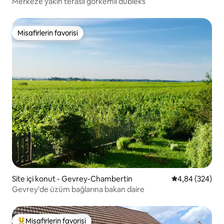
Merkeze yakın teraslı görkemli dubleks
Misafirlerin favorisi
Misafirlerin favorisi
Site içi konut - Gevrey-Chambertin
5 üzerinden or
4,84 (324)
Gevrey'de üzüm bağlarına bakan daire
Misafirlerin favorisi