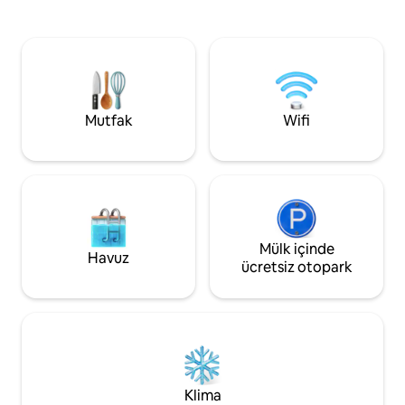
yatak odası ve 2 tek kişilik yatak odası,
halka açık sokak o
klima, çok jetli duşakabin, kablosuz
Palais des Congrè
internet bağlantısı, akıllı TV, masa
hemen yanında ola
oyunları ve açık hava oyunları, barbekü
istasyonuna, üniv
vb. Özel park yeri, avlu ve bahçe.
kısa bir tramvay 
Kahvaltı, hamur işleri, şaraplar ve yerel
Yakınlarda süperm
biralar (ekstra ücret). Aileler hoş
dükkanlar vardır. 
Mutfak
Wifi
karşılanır.
également françai
Mülk içinde
Havuz
ücretsiz otopark
Klima