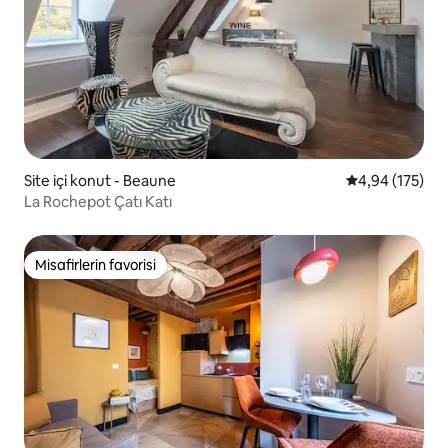
Site içi konut - Beaune
5 üzerinden or
4,94 (175)
La Rochepot Çatı Katı
Misafirlerin favorisi
Misafirlerin favorisi