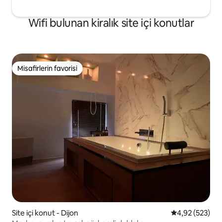
Wifi bulunan kiralık site içi konutlar
Misafirlerin favorisi
Misafirlerin favorisi
Site içi konut - Dijon
5 üzerinden or
4,92 (523)