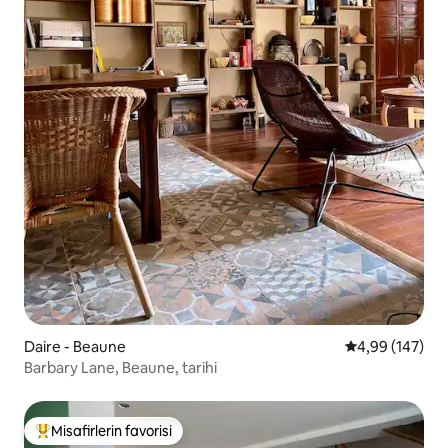
Daire - Beaune
5 üzerinden or
4,99 (147)
Barbary Lane, Beaune, tarihi
Misafirlerin favorisi
Misafirlerin favorilerinden en beğenilenler arasında