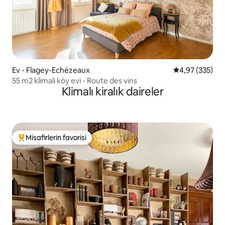
Ev - Flagey-Echézeaux
5 üzerinden or
4,97 (335)
55 m2 klimalı köy evi - Route des vins
Klimalı kiralık daireler
Misafirlerin favorisi
Misafirlerin favorilerinden en beğenilenler arasında