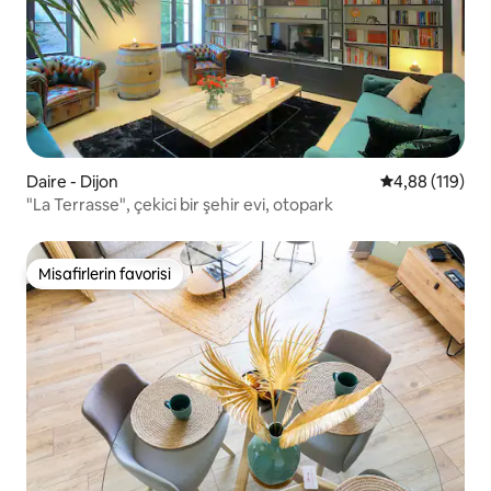
Daire - Dijon
5 üzerinden o
4,88 (119)
"La Terrasse", çekici bir şehir evi, otopark
Misafirlerin favorisi
Misafirlerin favorisi