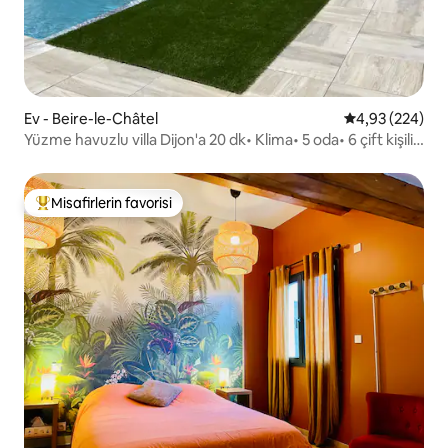
Ev - Beire-le-Châtel
5 üzerinden or
4,93 (224)
Yüzme havuzlu villa Dijon'a 20 dk• Klima• 5 oda• 6 çift kişilik
yatak
Misafirlerin favorisi
Misafirlerin favorilerinden en beğenilenler arasında