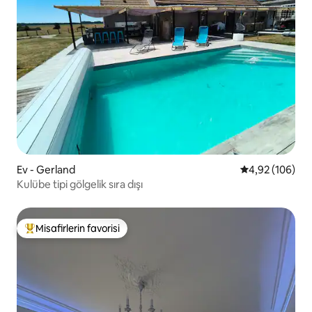
Ev - Gerland
5 üzerinden or
4,92 (106)
Kulübe tipi gölgelik sıra dışı
Misafirlerin favorisi
Misafirlerin favorilerinden en beğenilenler arasında