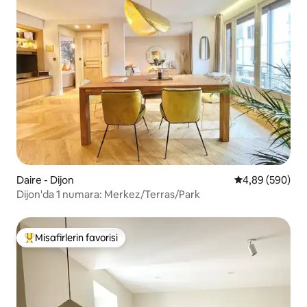
Daire - Dijon
5 üzerinden or
4,89 (590)
Dijon'da 1 numara: Merkez/Terras/Park
Misafirlerin favorisi
Misafirlerin favorilerinden en beğenilenler arasında