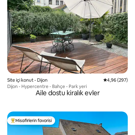
Site içi konut - Dijon
5 üzerinden or
4,96 (297)
Dijon - Hypercentre - Bahçe - Park yeri
Aile dostu kiralık evler
Misafirlerin favorisi
Misafirlerin favorilerinden en beğenilenler arasında