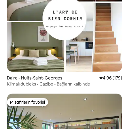
Daire - Nuits-Saint-Georges
5 üzerinden or
4,96 (179)
Klimalı dubleks • Cazibe • Bağların kalbinde
Misafirlerin favorisi
Misafirlerin favorisi