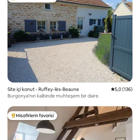
Misafirlerin favorilerinden en beğenilenler arasında
Site içi konut - Ruffey-lès-Beaune
5 üzerinden 
5,0 (136)
Burgonya'nın kalbinde muhteşem bir daire.
Misafirlerin favorisi
Misafirlerin favorilerinden en beğenilenler arasında