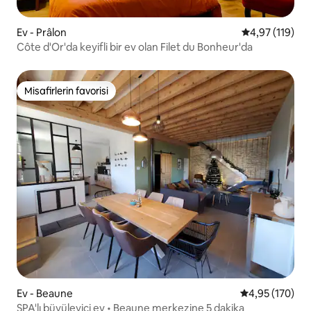
Ev - Prâlon
5 üzerinden o
4,97 (119)
Côte d'Or'da keyifli bir ev olan Filet du Bonheur'da
Misafirlerin favorisi
Misafirlerin favorisi
Ev - Beaune
5 üzerinden or
4,95 (170)
SPA'lı büyüleyici ev • Beaune merkezine 5 dakika