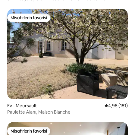
Misafirlerin favorisi
Misafirlerin favorisi
Ev - Meursault
5 üzerinden o
4,98 (181)
Paulette Alanı, Maison Blanche
Misafirlerin favorisi
Misafirlerin favorisi