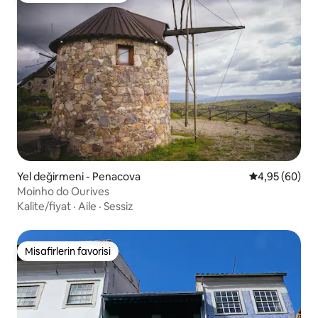
Yel değirmeni - Penacova
5 üzerinden o
4,95 (60)
Moinho do Ourives
Kalite/fiyat
·
Aile
·
Sessiz
Misafirlerin favorisi
Misafirlerin favorisi