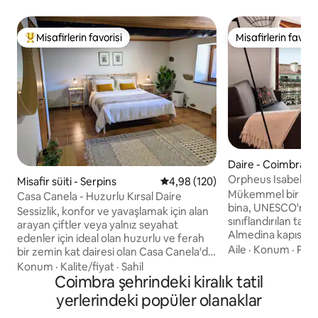
Misafirlerin favorisi
Misafirlerin favoris
Misafirlerin favorilerinden en beğenilenler arasında
Misafirlerin favoris
Daire - Coimbra
Orpheus Isabel de
Misafir süiti - Serpins
5 üzerinden ortalama 4,98 puan
4,98 (120)
Mükemmel bir kon
Casa Canela - Huzurlu Kırsal Daire
bina, UNESCO'nun 
Sessizlik, konfor ve yavaşlamak için alan
sınıflandırılan tar
arayan çiftler veya yalnız seyahat
Almedina kapısına 
edenler için ideal olan huzurlu ve ferah
bir binada bulunmaktadır.
Aile
·
Konum
·
Park
bir zemin kat dairesi olan Casa Canela'da
dubleks daire, çek
Portekiz kırsalına kaçın. Doğayla çevrili ve
Konum
·
Kalite/fiyat
·
Sahil
1 yatak odası, duş
Coimbra'ya arabayla kısa mesafede,
Coimbra şehrindeki kiralık tatil
makinesi bulunan 1
dinlenmek, yürüyüş yapmak ve
yerlerindeki popüler olanaklar
toplantı veya çalı
Portekiz'in merkezini keşfetmek için
panoramik manzaral