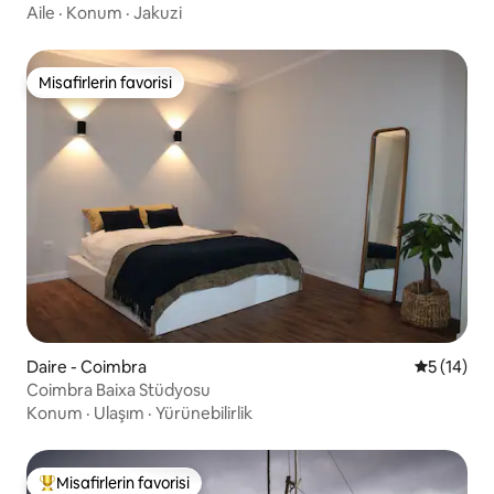
Aile
·
Konum
·
Jakuzi
Misafirlerin favorisi
Misafirlerin favorisi
Daire - Coimbra
5 üzerind
5 (14)
Coimbra Baixa Stüdyosu
Konum
·
Ulaşım
·
Yürünebilirlik
Misafirlerin favorisi
Misafirlerin favorilerinden en beğenilenler arasında