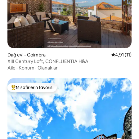
Dağ evi - Coimbra
5 üzerinden 
4,91 (11)
XIII Century Loft, CONFLUENTIA H&A
Aile
·
Konum
·
Olanaklar
Misafirlerin favorisi
Misafirlerin favorilerinden en beğenilenler arasında