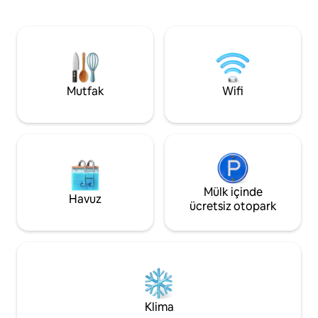
sakin bir üs. Misafirler özel bir terasın,
bir tuvalet bulunma
orman manzarasının ve bir güneşlenme
kablolu TV, klima, 
verandası ile mevsimlik yüzme havuzuna
kahve makinesi bu
erişimin keyfini çıkarır; bahar ve yaz
mutfağı vardır.
aylarında açık havada dinlendirici günler
geçirmek ve yıl boyunca huzurlu
konaklamalar için mükemmeldir.
Mutfak
Wifi
Mülk içinde
Havuz
ücretsiz otopark
Klima