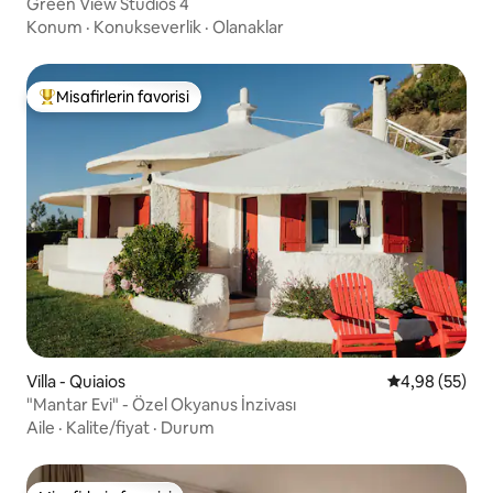
Green View Studios 4
Konum
·
Konukseverlik
·
Olanaklar
Misafirlerin favorisi
Misafirlerin favorilerinden en beğenilenler arasında
Villa - Quiaios
5 üzerinden o
4,98 (55)
"Mantar Evi" - Özel Okyanus İnzivası
Aile
·
Kalite/fiyat
·
Durum