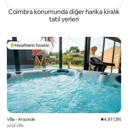
Coimbra konumunda diğer harika kiralık
tatil yerleri
Misafirlerin favorisi
Misafirlerin favorilerinden en beğenilenler arasında
Villa - Arazede
5 üzerinden o
4,97 (39)
yeşil villa