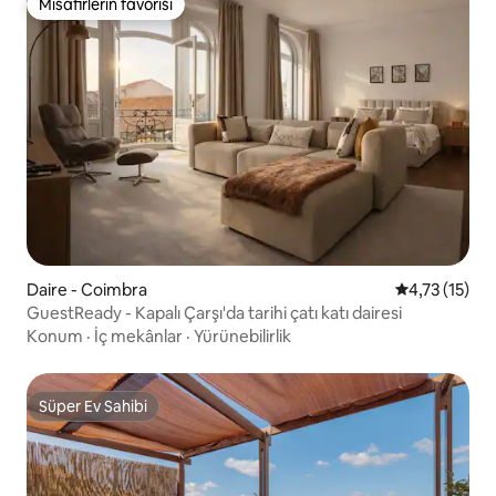
Misafirlerin favorisi
Misafirlerin favorisi
Daire - Coimbra
5 üzerinden 
4,73 (15)
GuestReady - Kapalı Çarşı'da tarihi çatı katı dairesi
Konum
·
İç mekânlar
·
Yürünebilirlik
Süper Ev Sahibi
Süper Ev Sahibi