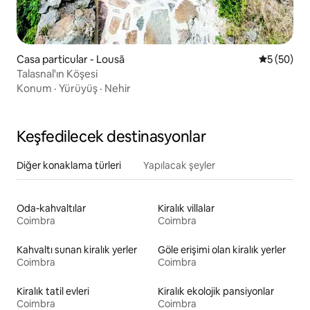
Casa particular - Lousã
5 üzerinde
5 (50)
Talasnal'ın Köşesi
Konum
·
Yürüyüş
·
Nehir
Keşfedilecek destinasyonlar
Diğer konaklama türleri
Yapılacak şeyler
Oda-kahvaltılar
Kiralık villalar
Coimbra
Coimbra
Kahvaltı sunan kiralık yerler
Göle erişimi olan kiralık yerler
Coimbra
Coimbra
Kiralık tatil evleri
Kiralık ekolojik pansiyonlar
Coimbra
Coimbra