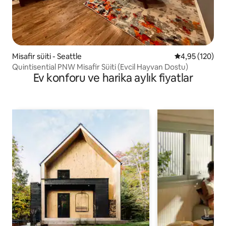
Misafir süiti - Seattle
5 üzerinden or
4,95 (120)
Quintisential PNW Misafir Süiti (Evcil Hayvan Dostu)
Ev konforu ve harika aylık fiyatlar