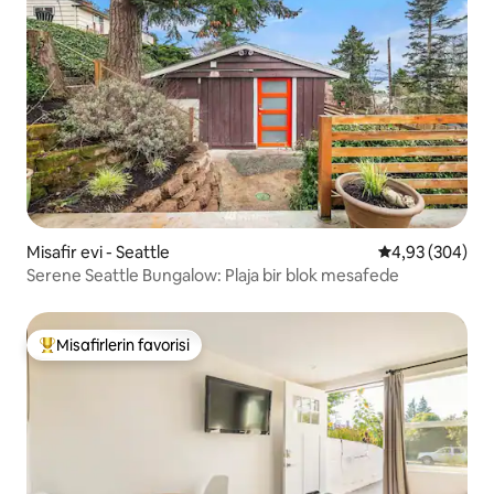
Misafir evi - Seattle
5 üzerinden or
4,93 (304)
Serene Seattle Bungalow: Plaja bir blok mesafede
Misafirlerin favorisi
Misafirlerin favorilerinden en beğenilenler arasında