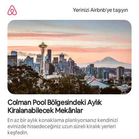
İçeriğe
atla
Yerinizi Airbnb'ye taşıyın
Colman Pool Bölgesindeki Aylık
Kiralanabilecek Mekânlar
En az bir aylık konaklama planlıyorsanız kendinizi
evinizde hissedeceğiniz uzun süreli kiralık yerleri
keşfedin.