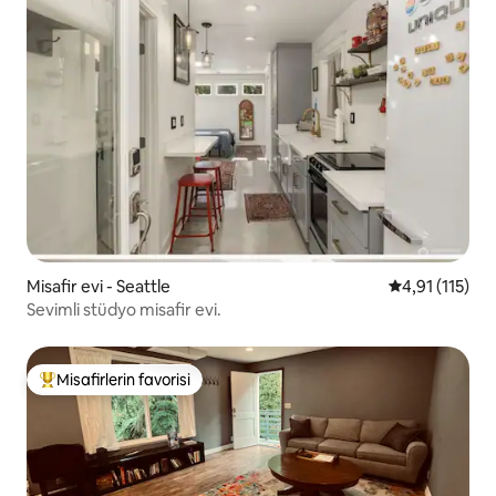
Misafir evi - Seattle
5 üzerinden o
4,91 (115)
Sevimli stüdyo misafir evi.
Misafirlerin favorisi
Misafirlerin favorilerinden en beğenilenler arasında