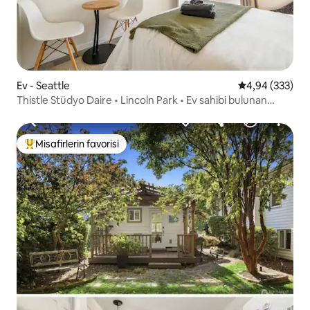
Ev - Seattle
5 üzerinden or
4,94 (333)
Thistle Stüdyo Daire • Lincoln Park • Ev sahibi bulunan
misafir süiti
Misafirlerin favorisi
Misafirlerin favorilerinden en beğenilenler arasında