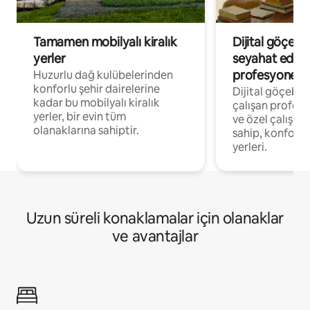
Tamamen mobilyalı kiralık
Dijital göçebe
yerler
seyahat eden
profesyonelle
Huzurlu dağ kulübelerinden
konforlu şehir dairelerine
Dijital göçebel
kadar bu mobilyalı kiralık
çalışan profesyo
yerler, bir evin tüm
ve özel çalışma
olanaklarına sahiptir.
sahip, konforl
yerleri.
Uzun süreli konaklamalar için olanaklar
ve avantajlar