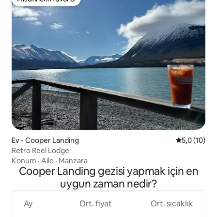
Misafirlerin favorisi
Ev - Cooper Landing
5 üzerinden
5,0 (10)
Retro Reel Lodge
Konum
·
Aile
·
Manzara
Cooper Landing gezisi yapmak için en
uygun zaman nedir?
Ay
Ort. fiyat
Ort. sıcaklık