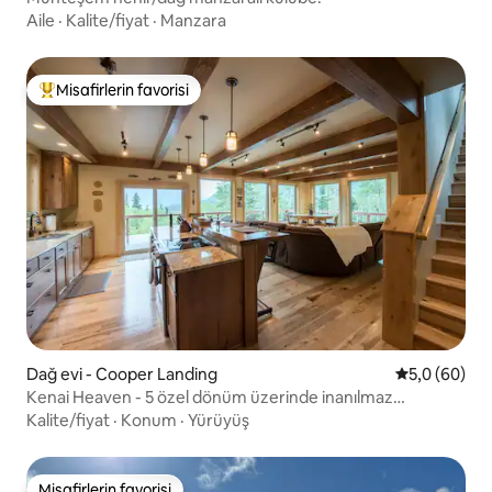
Aile
·
Kalite/fiyat
·
Manzara
Misafirlerin favorisi
Misafirlerin favorilerinden en beğenilenler arasında
Dağ evi - Cooper Landing
5 üzerinden 
5,0 (60)
Kenai Heaven - 5 özel dönüm üzerinde inanılmaz
manzaralar
Kalite/fiyat
·
Konum
·
Yürüyüş
Misafirlerin favorisi