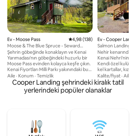
Ev - Moose Pass
5 üzerinden ortalama 4,98 puan
4,98 (138)
Ev - Cooper Landi
Moose & The Blue Spruce - Seward
Salmon Landing - 
yakınında merkezi bir yer
Şehrin göbeğinde konaklayın ve Kenai
Nehir kenarındaki 
Yarımadası'nın göbeğindeki huzurlu bir
Kenai Nehri'nin bü
Moose Pass evinden kolayca keşfe çıkın.
Kendi özel kulüben
Kenai Fiyortları Milli Parkı yakınındaki bu
kel kartallar, kızı
uygun konumdan Seward, Cooper
gökkuşağı alabalığı,
Aile
·
Konum
·
Temizlik
Kalite/fiyat
·
Aile
·
Landing, Soldotna, Whittier ve Hope’u
Cooper Landing şehrindeki kiralık tatil
dağ keçisi ve yaygı
ziyaret edin. 4 kişiye kadar konaklama
ve sürüklenen tekn
yerlerindeki popüler olanaklar
sağlayan bu sessiz ev, Seward Otoyolu
hayatının güzelliğin
trafiğinden uzakta güvenilir cep telefonu
bölgede balık tut
hizmeti, kablosuz internet bağlantısı ve
sürüklenmenin, y
kolay kendi kendine giriş imkanı sunar. Ev
bisikleti sürmenin
sahibi tarafından özenle bakımı yapılan,
mekanda ateşin y
kendinizi gerçekten evinizdeymiş gibi
tadını çıkararak d
hissettiğiniz samimi bir yer.
çıkaracaksınız.