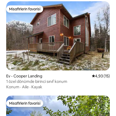
Misafirlerin favorisi
Misafirlerin favorisi
Ev - Cooper Landing
5 üzerinden 
4,93 (15)
1 özel dönümde birinci sınıf konum
Konum
·
Aile
·
Kayak
Misafirlerin favorisi
Misafirlerin favorisi