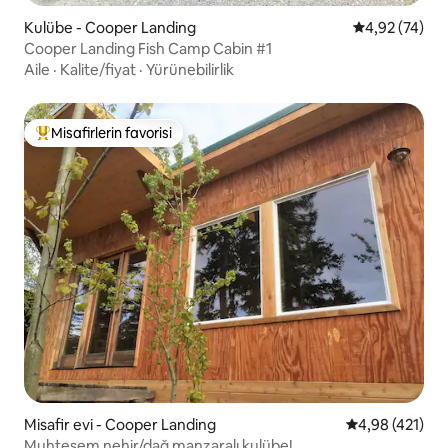
Kulübe - Cooper Landing
5 üzerinden o
4,92 (74)
Cooper Landing Fish Camp Cabin #1
Aile
·
Kalite/fiyat
·
Yürünebilirlik
Misafirlerin favorisi
Misafirlerin favorilerinden en beğenilenler arasında
Misafir evi - Cooper Landing
5 üzerinden or
4,98 (421)
Muhteşem nehir/dağ manzaralı kulübe!