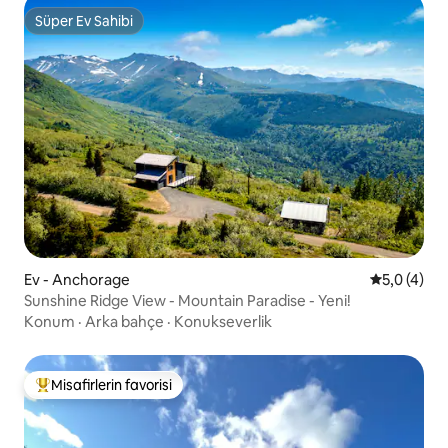
Süper Ev Sahibi
Süper Ev Sahibi
Ev - Anchorage
5 üzerinde
5,0 (4)
Sunshine Ridge View - Mountain Paradise - Yeni!
Konum
·
Arka bahçe
·
Konukseverlik
Misafirlerin favorisi
Misafirlerin favorilerinden en beğenilenler arasında