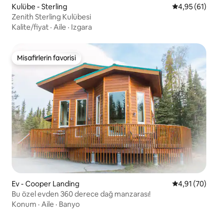
Kulübe - Sterling
5 üzerinden o
4,95 (61)
Zenith Sterling Kulübesi
Kalite/fiyat
·
Aile
·
Izgara
Misafirlerin favorisi
Misafirlerin favorisi
Ev - Cooper Landing
5 üzerinden o
4,91 (70)
Bu özel evden 360 derece dağ manzarası!
Konum
·
Aile
·
Banyo