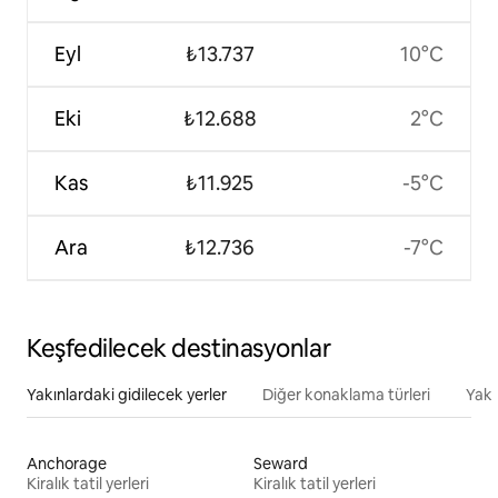
Eyl
₺13.737
10°C
Eki
₺12.688
2°C
Kas
₺11.925
-5°C
Ara
₺12.736
-7°C
Keşfedilecek destinasyonlar
Yakınlardaki gidilecek yerler
Diğer konaklama türleri
Yakı
Anchorage
Seward
Kiralık tatil yerleri
Kiralık tatil yerleri