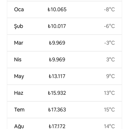
Oca
₺10.065
-8°C
Şub
₺10.017
-6°C
Mar
₺9.969
-3°C
Nis
₺9.969
3°C
May
₺13.117
9°C
Haz
₺15.932
13°C
Tem
₺17.363
15°C
Ağu
₺17.172
14°C