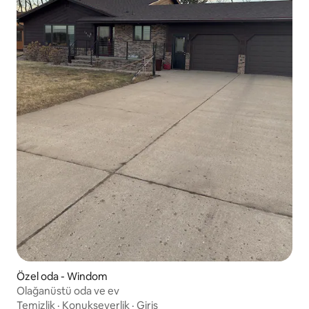
Özel oda - Windom
Olağanüstü oda ve ev
Temizlik
·
Konukseverlik
·
Giriş