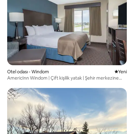
Otel odası - Windom
Yeni kona
Yeni
AmericInn Windom | Çift kişilik yatak | Şehir merkezine
yakın