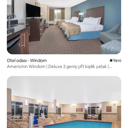
Otel odası - Windom
Yeni kona
Yeni
AmericInn Windom | Deluxe 2 geniş çift kişilik yatak |
Jakuzi