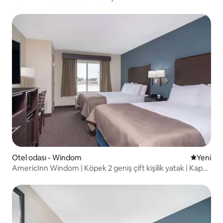
Otel odası - Windom
Yeni kona
Yeni
AmericInn Windom | Köpek 2 geniş çift kişilik yatak | Kapalı
havuz