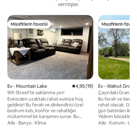
vermişler.
Misafirlerin favorisi
Misafirlerin favoris
Misafirlerin favorisi
Misafirlerin favoris
Ev - Mountain Lake
5 üzerinden ortalama 4,95 pua
4,95 (19)
Ev - Walnut Grove
9th Street'te saklanma yeri
Çayırdaki Grandv
Evinizden uzaktaki rahat evinize hoş
Bu ferah ve benze
geldiniz! Bu ferah ve dinlendirici özel
rahat olacak. Güzel gün doğumları ve
bodrum katı, konfor ve rahatlığın
gün batımları ile h
mükemmel bir karışımını sunar. Bu
Yıldırım böceklerin
mekân çiftler, yalnız seyahat edenler
ravent, elma ve si
Aile
·
Banyo
·
Klima
Aile
·
Konum
·
Ula
veya iş için seyahat edenler için
Parkurlarda doğa 
mükemmeldir. Özel girişin, otoparkın ve
konuşun veya ayakl