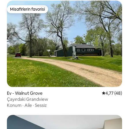
Misafirlerin favorisi
Misafirlerin favorisi
Ev - Walnut Grove
5 üzerinden 
4,77 (48)
Çayırdaki Grandview
Konum
·
Aile
·
Sessiz