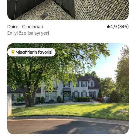
Daire - Cincinnati
5 üzerinden o
4,9 (346)
En iyi özel balayı yeri
Misafirlerin favorisi
Misafirlerin favorilerinden en beğenilenler arasında