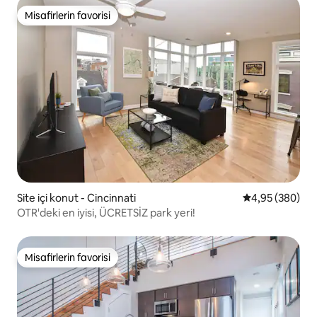
Misafirlerin favorisi
Misafirlerin favorisi
Site içi konut - Cincinnati
5 üzerinden or
4,95 (380)
OTR'deki en iyisi, ÜCRETSİZ park yeri!
Misafirlerin favorisi
Misafirlerin favorisi