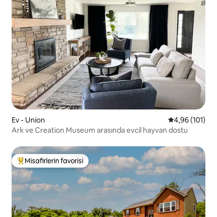
Ev - Union
5 üzerinden o
4,96 (101)
Ark ve Creation Museum arasında evcil hayvan dostu
Misafirlerin favorisi
Misafirlerin favorilerinden en beğenilenler arasında