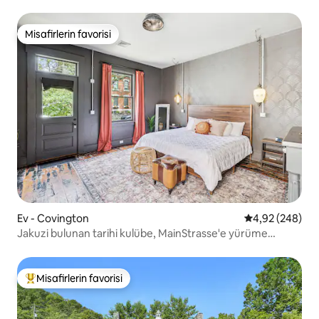
Misafirlerin favorisi
Misafirlerin favorisi
Ev - Covington
5 üzerinden or
4,92 (248)
Jakuzi bulunan tarihi kulübe, MainStrasse'e yürüme
mesafesinde
Misafirlerin favorisi
Misafirlerin favorilerinden en beğenilenler arasında