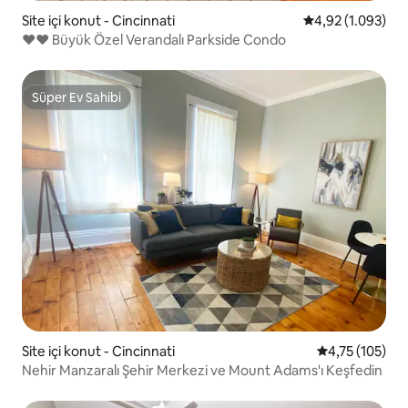
Site içi konut - Cincinnati
5 üzerinden ort
4,92 (1.093)
♥♥ Büyük Özel Verandalı Parkside Condo
Süper Ev Sahibi
Süper Ev Sahibi
Site içi konut - Cincinnati
5 üzerinden o
4,75 (105)
Nehir Manzaralı Şehir Merkezi ve Mount Adams'ı Keşfedin