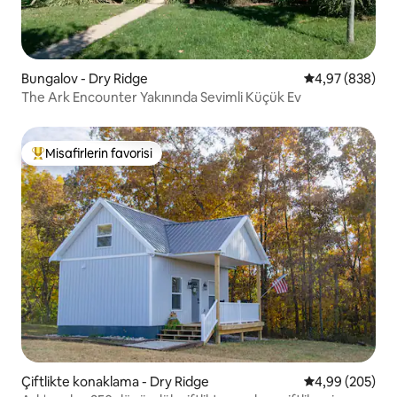
Bungalov - Dry Ridge
5 üzerinden or
4,97 (838)
The Ark Encounter Yakınında Sevimli Küçük Ev
Misafirlerin favorisi
Misafirlerin favorilerinden en beğenilenler arasında
Çiftlikte konaklama - Dry Ridge
5 üzerinden or
4,99 (205)