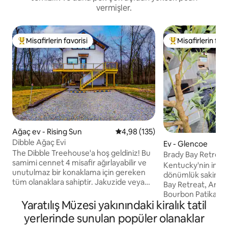
vermişler.
Misafirlerin favorisi
Misafirlerin favo
Misafirlerin favorilerinden en beğenilenler arasında
Misafirlerin favor
Ağaç ev - Rising Sun
5 üzerinden ortalama 4,98 puan
4,98 (135)
Dibble Ağaç Evi
Ev - Glencoe
The Dibble Treehouse'a hoş geldiniz! Bu
Brady Bay Retreat:
samimi cennet 4 misafir ağırlayabilir ve
Büyüleyici Çiftlik
Kentucky'nin inişli 
unutulmaz bir konaklama için gereken
dönümlük sakin bir
tüm olanaklara sahiptir. Jakuzide veya
Bay Retreat, Ark 
saunada dinlenin, asılı yatakta veya asılı
Bourbon Patikası'n
sandalyelerde hafifçe sallanın ve açık
Yaratılış Müzesi yakınındaki kiralık tatil
sonra huzurlu bir 
hava piknik masasında yemeklerin tadını
Amish tarafından i
yerlerinde sunulan popüler olanaklar
çıkarın. Tam donanımlı mutfak
büyüleyici ev, benz