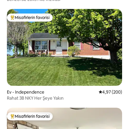
Misafirlerin favorisi
Misafirlerin favorilerinden en beğenilenler arasında
Ev - Independence
5 üzerinden or
4,97 (200)
Rahat 3B NKY Her Şeye Yakın
Misafirlerin favorisi
Misafirlerin favorilerinden en beğenilenler arasında