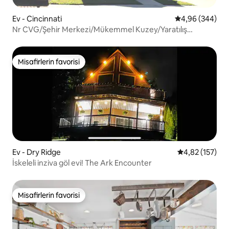
Ev - Cincinnati
5 üzerinden or
4,96 (344)
Nr CVG/Şehir Merkezi/Mükemmel Kuzey/Yaratılış
Müzesi/OTR
Misafirlerin favorisi
Misafirlerin favorisi
Ev - Dry Ridge
5 üzerinden o
4,82 (157)
İskeleli inziva göl evi! The Ark Encounter
Misafirlerin favorisi
Misafirlerin favorisi