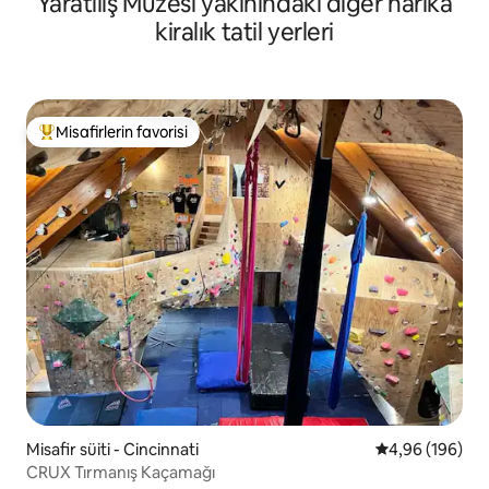
Yaratılış Müzesi yakınındaki diğer harika
kiralık tatil yerleri
Misafirlerin favorisi
Misafirlerin favorilerinden en beğenilenler arasında
Misafir süiti - Cincinnati
5 üzerinden or
4,96 (196)
CRUX Tırmanış Kaçamağı