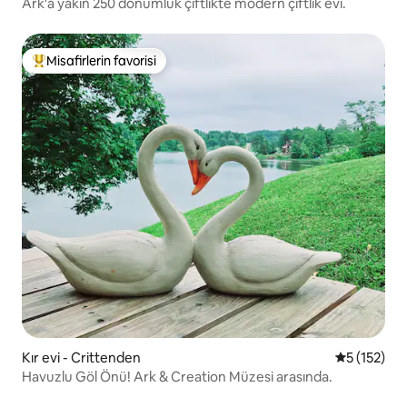
Ark'a yakın 250 dönümlük çiftlikte modern çiftlik evi.
Misafirlerin favorisi
Misafirlerin favorilerinden en beğenilenler arasında
Kır evi - Crittenden
5 üzerinde
5 (152)
Havuzlu Göl Önü! Ark & Creation Müzesi arasında.