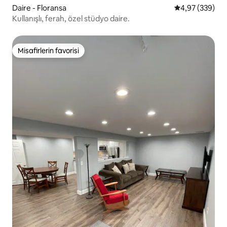
Daire - Floransa
5 üzerinden or
4,97 (339)
Kullanışlı, ferah, özel stüdyo daire.
Misafirlerin favorisi
Misafirlerin favorisi