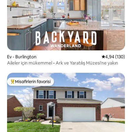
Ev - Burlington
5 üzerinden or
4,94 (130)
Aileler için mükemmel • Ark ve Yaratılış Müzesi'ne yakın
Misafirlerin favorisi
Misafirlerin favorilerinden en beğenilenler arasında