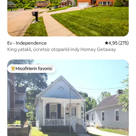
Ev - Independence
5 üzerinden or
4,95 (275)
King yataklı, ücretsiz otoparklı Indy Homey Getaway
Misafirlerin favorisi
Misafirlerin favorilerinden en beğenilenler arasında