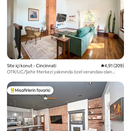
Site içi konut - Cincinnati
5 üzerinden or
4,91 (209)
OTR/UC/Şehir Merkezi yakınında özel verandası olan
geniş, havadar 2 yatak odası!
Misafirlerin favorisi
Misafirlerin favorilerinden en beğenilenler arasında