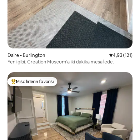
Daire - Burlington
5 üzerinden o
4,93 (121)
Yeni gibi. Creation Museum'a iki dakika mesafede.
Misafirlerin favorisi
Misafirlerin favorilerinden en beğenilenler arasında