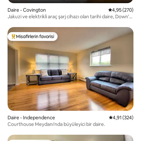
Daire - Covington
5 üzerinden or
4,95 (270)
Jakuzi ve elektrikli araç şarj cihazı olan tarihi daire, Down'a
yürüyün
Misafirlerin favorisi
Misafirlerin favorilerinden en beğenilenler arasında
Daire - Independence
5 üzerinden or
4,91 (324)
Courthouse Meydanı'nda büyüleyici bir daire.