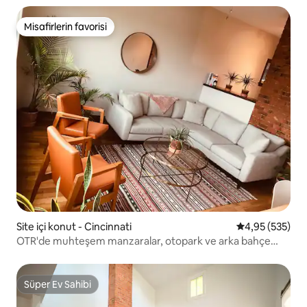
Misafirlerin favorisi
Misafirlerin favorisi
Site içi konut - Cincinnati
5 üzerinden or
4,95 (535)
OTR'de muhteşem manzaralar, otopark ve arka bahçe
mevcut
Süper Ev Sahibi
Süper Ev Sahibi