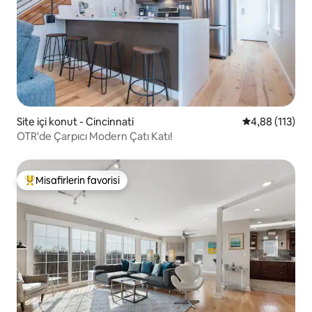
Site içi konut - Cincinnati
5 üzerinden o
4,88 (113)
OTR'de Çarpıcı Modern Çatı Katı!
Misafirlerin favorisi
Misafirlerin favorilerinden en beğenilenler arasında