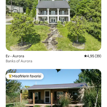
Ev - Aurora
5 üzerinden o
4,95 (39)
Banks of Aurora
Misafirlerin favorisi
Misafirlerin favorilerinden en beğenilenler arasında