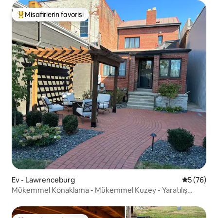
Misafirlerin favorisi
Misafirlerin favorilerinden en beğenilenler arasında
Ev - Lawrenceburg
5 üzerinde
5 (76)
Mükemmel Konaklama - Mükemmel Kuzey - Yaratılış
Müzesi