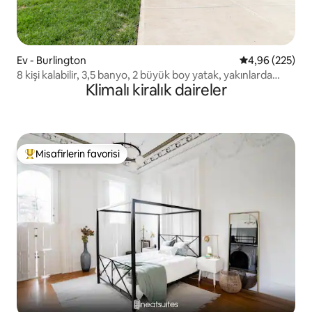
Ev - Burlington
5 üzerinden or
4,96 (225)
8 kişi kalabilir, 3,5 banyo, 2 büyük boy yatak, yakınlarda
Klimalı kiralık daireler
restoranlar var
Misafirlerin favorisi
Misafirlerin favorilerinden en beğenilenler arasında