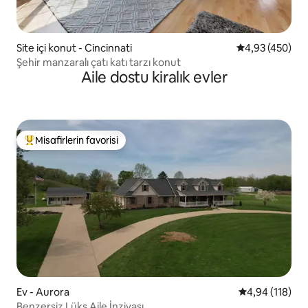
Site içi konut - Cincinnati
5 üzerinden or
4,93 (450)
Şehir manzaralı çatı katı tarzı konut
Aile dostu kiralık evler
Misafirlerin favorisi
Misafirlerin favorilerinden en beğenilenler arasında
Ev - Aurora
5 üzerinden o
4,94 (118)
Benzersiz Lüks Aile İnzivası