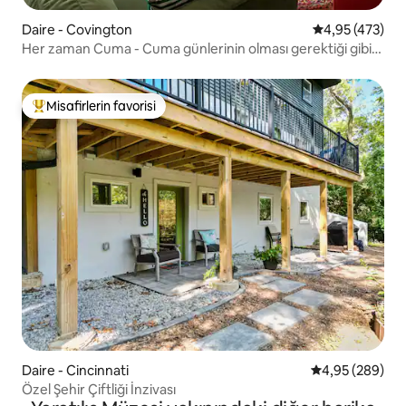
Daire - Covington
5 üzerinden or
4,95 (473)
Her zaman Cuma - Cuma günlerinin olması gerektiği gibi
renkli!
Misafirlerin favorisi
Misafirlerin favorilerinden en beğenilenler arasında
Daire - Cincinnati
5 üzerinden or
4,95 (289)
Özel Şehir Çiftliği İnzivası