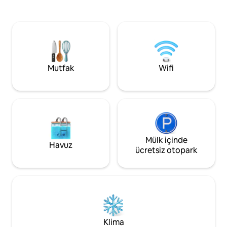
konaklamanız için donatılmıştır ve
özelliklerinin çoğu
verandanın etrafındaki sarma çarpıcı
onu gerçek bir tür
manzaralar sunar. Ateş çukurunun
deneyim haline get
yanında akşamların keyfini çıkarın veya
verandamızda gevş
akıllı TV'de en sevdiğiniz programları
dinlenin ve macera
izleyin. Tamamen enerji toplamak ve
ailenizle bir araya 
doğayla yeniden bağlantı kurmak için bu
Retreat rahatlama
Mutfak
Wifi
konaklamayı rezerve edin!
için mükemmel bir 
Kentucky'nin keyfin
Mülk içinde
Havuz
ücretsiz otopark
Klima