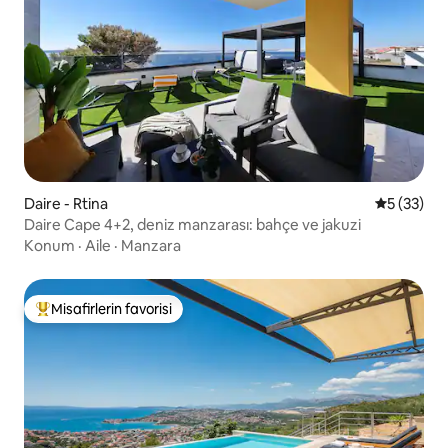
Daire - Rtina
5 üzerinde
5 (33)
Daire Cape 4+2, deniz manzarası: bahçe ve jakuzi
Konum
·
Aile
·
Manzara
Misafirlerin favorisi
Misafirlerin favorilerinden en beğenilenler arasında