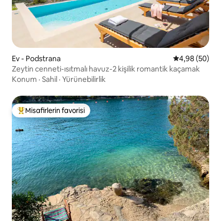
Ev - Podstrana
5 üzerinden o
4,98 (50)
Zeytin cenneti-ısıtmalı havuz-2 kişilik romantik kaçamak
Konum
·
Sahil
·
Yürünebilirlik
Misafirlerin favorisi
Misafirlerin favorilerinden en beğenilenler arasında