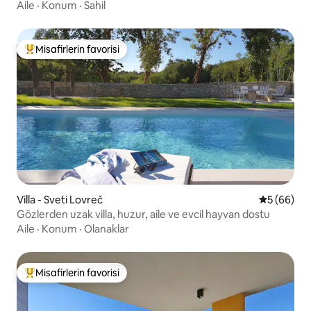
Aile
·
Konum
·
Sahil
Misafirlerin favorisi
Misafirlerin favorilerinden en beğenilenler arasında
Villa - Sveti Lovreč
5 üzerinde
5 (66)
Gözlerden uzak villa, huzur, aile ve evcil hayvan dostu
Aile
·
Konum
·
Olanaklar
Misafirlerin favorisi
Misafirlerin favorilerinden en beğenilenler arasında