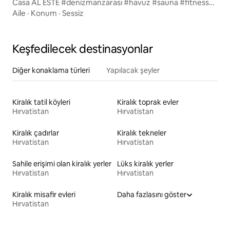
Casa AL ESTE #denizmanzarası #havuz #sauna #fitness
#yoga
Aile
·
Konum
·
Sessiz
Keşfedilecek destinasyonlar
Diğer konaklama türleri
Yapılacak şeyler
Kiralık tatil köyleri
Kiralık toprak evler
Hırvatistan
Hırvatistan
Kiralık çadırlar
Kiralık tekneler
Hırvatistan
Hırvatistan
Sahile erişimi olan kiralık yerler
Lüks kiralık yerler
Hırvatistan
Hırvatistan
Kiralık misafir evleri
Daha fazlasını göster
Hırvatistan