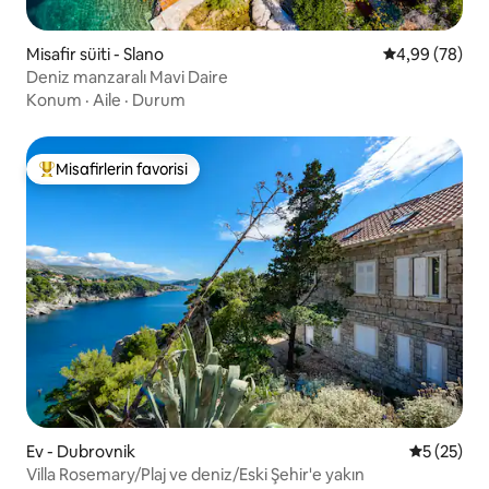
Misafir süiti - Slano
5 üzerinden o
4,99 (78)
Deniz manzaralı Mavi Daire
Konum
·
Aile
·
Durum
Misafirlerin favorisi
Misafirlerin favorilerinden en beğenilenler arasında
Ev - Dubrovnik
5 üzerinde
5 (25)
Villa Rosemary/Plaj ve deniz/Eski Şehir'e yakın