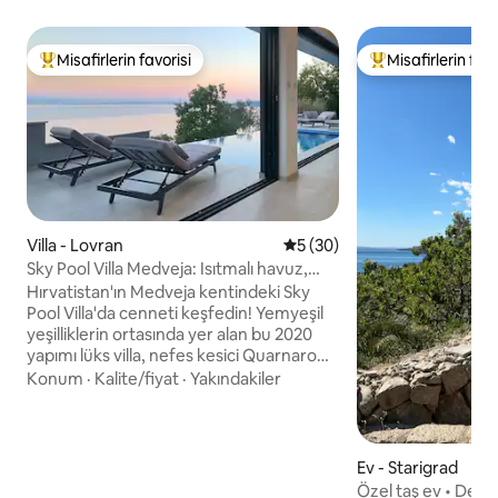
Misafirlerin favorisi
Misafirlerin favo
Misafirlerin favorilerinden en beğenilenler arasında
Misafirlerin favor
Villa - Lovran
5 üzerinden ortalama 5 pua
5 (30)
Sky Pool Villa Medveja: Isıtmalı havuz,
spa, deniz manzarası
Hırvatistan'ın Medveja kentindeki Sky
Pool Villa'da cenneti keşfedin! Yemyeşil
yeşilliklerin ortasında yer alan bu 2020
yapımı lüks villa, nefes kesici Quarnaro
Körfezi manzarasına sahip ısıtmalı bir
Konum
·
Kalite/fiyat
·
Yakındakiler
sonsuzluk havuzuna sahiptir. Geniş
terasta ve özel bahçede jakuzi, sauna ve
açık havada barbekü yemeğinin keyfini
çıkarın. İçeride son teknoloji ürünü bir
Ev - Starigrad
mutfağın, 70 inç HDTV'li rahat bir oturma
Özel taş ev • Deni