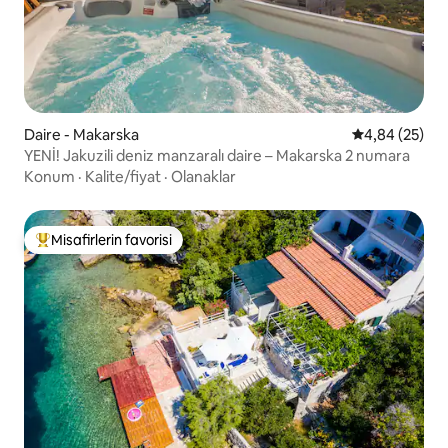
Daire - Makarska
5 üzerinden o
4,84 (25)
YENİ! Jakuzili deniz manzaralı daire – Makarska 2 numara
Konum
·
Kalite/fiyat
·
Olanaklar
Misafirlerin favorisi
Misafirlerin favorilerinden en beğenilenler arasında