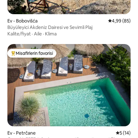
Ev - Bobovišća
5 üzerinden o
4,99 (85)
Büyüleyici Akdeniz Dairesi ve Sevimli Plaj
Kalite/fiyat
·
Aile
·
Klima
Misafirlerin favorisi
Misafirlerin favorilerinden en beğenilenler arasında
Ev - Petrčane
5 üzerind
5 (14)