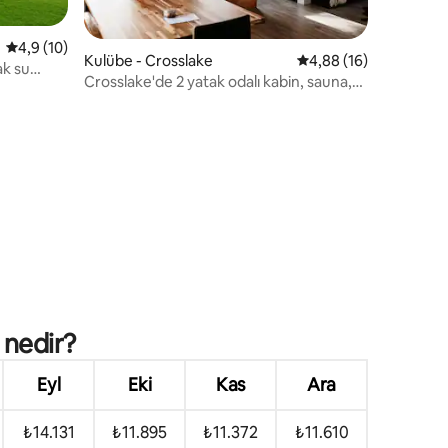
5 üzerinden ortalama 4,9 puan, 10 değerlendirme
4,9 (10)
endirme
Kulübe - Crosslake
5 üzerinden ortalama
4,88 (16)
ak su
Crosslake'de 2 yatak odalı kabin, sauna,
ateş çukuru, verandası
 nedir?
Eyl
Eki
Kas
Ara
₺14.131
₺11.895
₺11.372
₺11.610