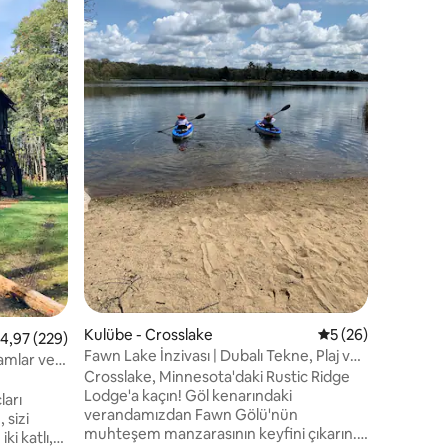
Bu konakl
dinlenin Lower Whitefish Konuk Evi
Kesinlikle güzel
verandası
banyosu,
odasında d
şömineli otur
queen yat
güzel bir
masası, 1
Weber ızg
özel ve 
durumda temiz. Kasabay
25' Pont
Kulübe - Crosslake
5 üzerinden ortal
5 (26)
endirme
 üzerinden ortalama 4,97 puan, 229 değerlendirme
4,97 (229)
Fawn Lake İnzivası | Dubalı Tekne, Plaj ve
amlar ve
Oyun Odası
Crosslake, Minnesota'daki Rustic Ridge
Lodge'a kaçın! Göl kenarındaki
ları
verandamızdan Fawn Gölü'nün
 sizi
muhteşem manzarasının keyfini çıkarın.
ki katlı,