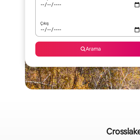
Çıkış
Arama
Crosslake 