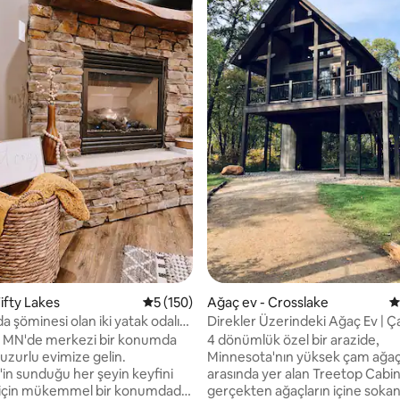
,94 puan, 102 değerlendirme
ifty Lakes
5 üzerinden ortalama 5 puan, 150 değerl
5 (150)
Ağaç ev - Crosslake
5
 şöminesi olan iki yatak odalı
Direkler Üzerindeki Ağaç Ev | Ç
vi.
Göller, Crosslake
e MN'de merkezi bir konumda
4 dönümlük özel bir arazide,
uzurlu evimize gelin.
Minnesota'nın yüksek çam ağaç
'in sunduğu her şeyin keyfini
arasında yer alan Treetop Cabin,
için mükemmel bir konumdadır.
gerçekten ağaçların içine sokan i