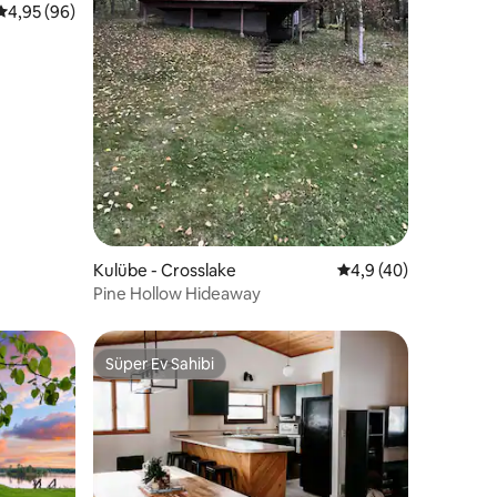
5 üzerinden ortalama 4,95 puan, 96 değerlendirme
4,95 (96)
endirme
Kulübe - Crosslake
5 üzerinden ortalam
4,9 (40)
Pine Hollow Hideaway
Süper Ev Sahibi
Süper Ev Sahibi