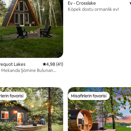
Ev - Crosslake
Köpek dostu ormanlık ev!
4,97 puan, 31 değerlendirme
Pequot Lakes
5 üzerinden ortalama 4,98 puan, 41 değerl
4,98 (41)
İç Mekanda Şömine Bulunan
gen Ev
lerin favorisi
Misafirlerin favorisi
rin favorilerinden en beğenilenler arasında
Misafirlerin favorisi