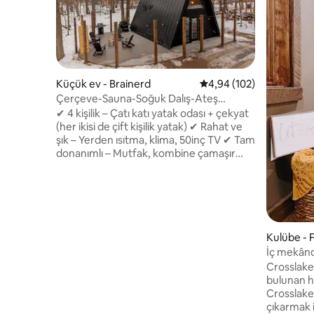
Küçük ev - Brainerd
5 üzerinden ortalama 4
4,94 (102)
Çerçeve-Sauna-Soğuk Dalış-Ateş
Çukuru-İnziva
✔ 4 kişilik – Çatı katı yatak odası + çekyat
(her ikisi de çift kişilik yatak) ✔ Rahat ve
şık – Yerden ısıtma, klima, 50inç TV ✔ Tam
donanımlı – Mutfak, kombine çamaşır
makinesi/kurutucu, hızlı kablosuz
internet bağlantısı ✔ Açık hava dinlenme
alanı: Sauna, özel veranda, barbekü
ızgarası, ateş çukuru, ışık zinciri ✔
Gözlerden uzak ama Brainerd'e yakın En
iyi doğa kaçamağı için hemen
Kulübe - F
rezervasyon yapın! Paul Bunyon
İç mekânda
Patikası'na doğrudan erişime 2 mil
rahat kır e
Crosslak
mesafededir. - Northland
bulunan h
Arboretumu'na 6 mil Brainerd
Crosslake
Uluslararası Yarış Pisti'ne 7 mil Crosby'den
çıkarmak 
15 mil Breezy Point'e 20 Mil