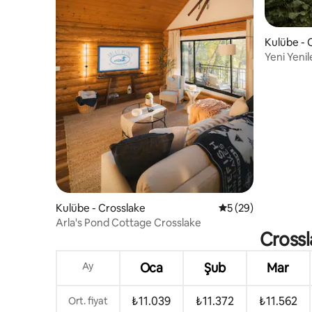
Kulübe - 
Yeni Yenil
Çardak
Kulübe - Crosslake
5 üzerinden ortala
5 (29)
Arla's Pond Cottage Crosslake
Crossl
Ay
Oca
Şub
Mar
₺11.039
₺11.372
₺11.562
Ort. fiyat