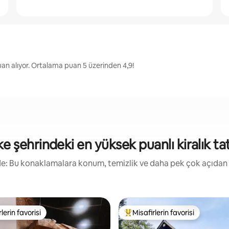
an alıyor. Ortalama puan 5 üzerinden 4,9!
e şehrindeki en yüksek puanlı kiralık tati
irde: Bu konaklamalara konum, temizlik ve daha pek çok açıdan
lerin favorisi
Misafirlerin favorisi
rin favorilerinden en beğenilenler arasında
Misafirlerin favorilerinden en b