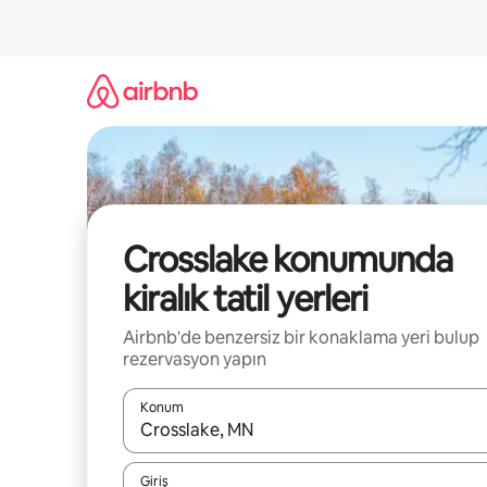
İçeriğe
atla
Crosslake konumunda
kiralık tatil yerleri
Airbnb'de benzersiz bir konaklama yeri bulup
rezervasyon yapın
Konum
Sonuçlar kullanılabilir olduğunda yukarı ve aşağı 
Giriş