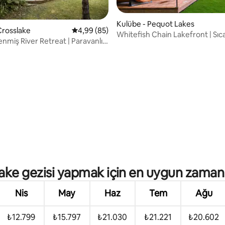
Kulübe - Pequot Lakes
Crosslake
5 üzerinden ortalama 4,99 puan, 85 değerl
4,99 (85)
Whitefish Chain Lakefront | Sıc
enmiş River Retreat | Paravanlı
küveti + Sauna + Rıhtım
ma 5 puan, 29 değerlendirme
ake gezisi yapmak için en uygun zaman
Nis
May
Haz
Tem
Ağu
₺12.799
₺15.797
₺21.030
₺21.221
₺20.602