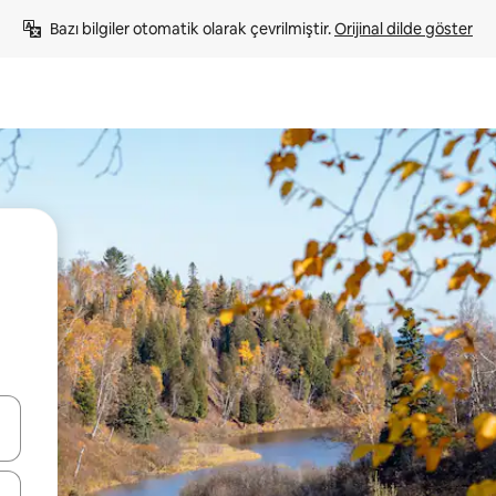
Bazı bilgiler otomatik olarak çevrilmiştir. 
Orijinal dilde göster
oklarıyla gezinin veya dokunarak ya da kaydırma hareketleriyle keşfedin