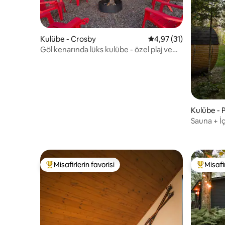
Kulübe - Crosby
5 üzerinden ortalama 
4,97 (31)
Göl kenarında lüks kulübe - özel plaj ve
iskele!
Kulübe - 
Sauna + 
Rahat Üç
Misafirlerin favorisi
Misafir
Misafirlerin favorilerinden en beğenilenler arasında
Misafirle