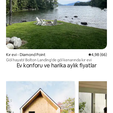
Kır evi - Diamond Point
5 üzerinden o
4,98 (66)
Göl hayatı! Bolton Landing'de göl kenarında kır evi
Ev konforu ve harika aylık fiyatlar