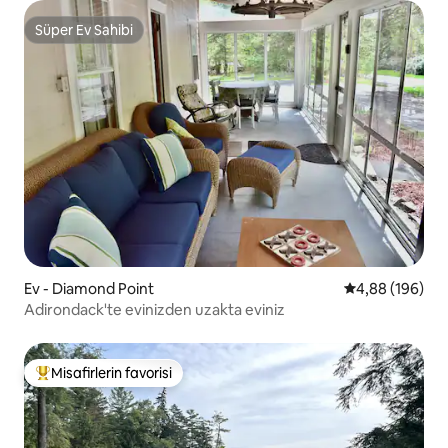
Süper Ev Sahibi
Süper Ev Sahibi
Ev - Diamond Point
5 üzerinden or
4,88 (196)
Adirondack'te evinizden uzakta eviniz
Misafirlerin favorisi
Misafirlerin favorilerinden en beğenilenler arasında