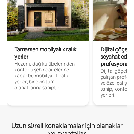
Tamamen mobilyalı kiralık
Dijital göçebe
yerler
seyahat eden
profesyonelle
Huzurlu dağ kulübelerinden
konforlu şehir dairelerine
Dijital göçebel
kadar bu mobilyalı kiralık
çalışan profesyo
yerler, bir evin tüm
ve özel çalışma
olanaklarına sahiptir.
sahip, konforl
yerleri.
Uzun süreli konaklamalar için olanaklar
ve avantajlar