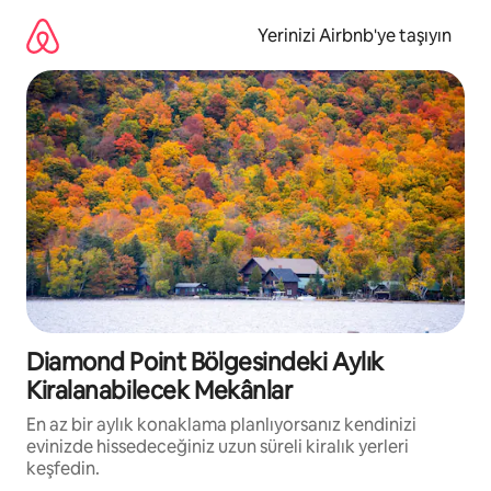
İçeriğe
atla
Yerinizi Airbnb'ye taşıyın
Diamond Point Bölgesindeki Aylık
Kiralanabilecek Mekânlar
En az bir aylık konaklama planlıyorsanız kendinizi
evinizde hissedeceğiniz uzun süreli kiralık yerleri
keşfedin.