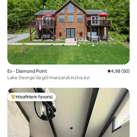
Ev - Diamond Point
5 üzerinden o
4,98 (50)
Lake George'da göl manzaralı inziva evi
Misafirlerin favorisi
Misafirlerin favorilerinden en beğenilenler arasında