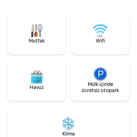
konaklamalarda profesyoneller için ideal.
donanımlı mutfak.
Hızlı Wi-Fi, tam donanımlı bir mutfak, akıllı
av hayvanı temizlem
TV'ler, çalışma alanı seçenekleri, göle
köpek kulübesi. - 
erişimi olan geniş bir bahçe ve bolca park
çukuru bulunan açı
yerinin keyfini çıkarın. Sessiz, temiz ve
(propan verilir). -
uzun süreli konaklamalara uygun; iş,
bağlantısı, klima, k
dinlenme ve gerçek yaşam için
medyada arayın! 
Mutfak
Wifi
mükemmel. Parti, evcil hayvan veya ek
Oakes, ND
misafir kabul edilmez.
Mülk içinde
Havuz
ücretsiz otopark
Klima