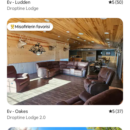
Ev - Ludden
5 üzerinde
5 (50)
Droptine Lodge
Misafirlerin favorisi
Misafirlerin favorilerinden en beğenilenler arasında
Ev - Oakes
5 üzerinde
5 (37)
Droptine Lodge 2.0