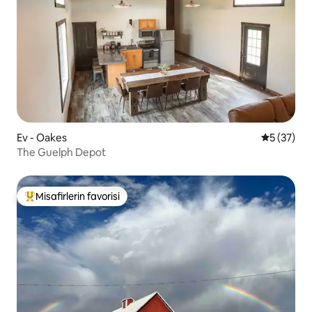
Ev - Oakes
5 üzerinde
5 (37)
The Guelph Depot
Misafirlerin favorisi
Misafirlerin favorilerinden en beğenilenler arasında