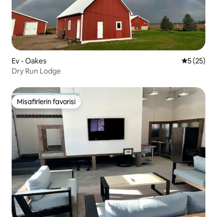
Ev - Oakes
5 üzerinde
5 (25)
Dry Run Lodge
Misafirlerin favorisi
Misafirlerin favorisi