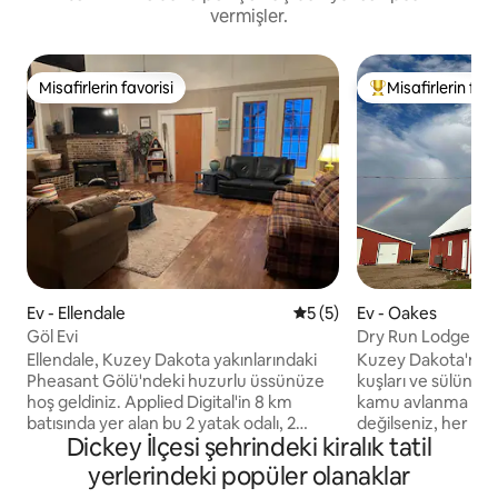
vermişler.
Misafirlerin favorisi
Misafirlerin favo
Misafirlerin favorisi
Misafirlerin favor
Ev - Ellendale
5 üzerinden ortalama 5 pu
5 (5)
Ev - Oakes
Göl Evi
Dry Run Lodge
Ellendale, Kuzey Dakota yakınlarındaki
Kuzey Dakota'nın
Pheasant Gölü'ndeki huzurlu üssünüze
kuşları ve sülünler
hoş geldiniz. Applied Digital'in 8 km
kamu avlanma arazil
batısında yer alan bu 2 yatak odalı, 2
değilseniz, her boyu
Dickey İlçesi şehrindeki kiralık tatil
banyolu göl kenarındaki özel ev, geniş bir
ve aile toplantıları
arazide, ferah manzaralar ve nefes
var! - 20 kişilik. - 
yerlerindeki popüler olanaklar
alacak alan sunuyor; daha uzun
yapmak için Dakota