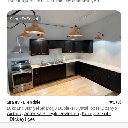
The Marquee Loft - Tarihi bir lüks dinlenme yeri
Süper Ev Sahibi
Süper Ev Sahibi
Sıra ev - Ellendale
5 üzerin
5 (3)
Lüks Endüstriyel Şık Doğu Dubleksi 3 yatak odası 2 banyo
Airbnb
Amerika Birleşik Devletleri
Kuzey Dakota
Dickey İlçesi