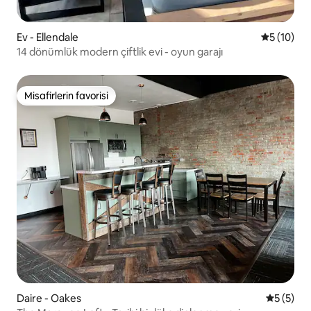
Ev - Ellendale
5 üzerind
5 (10)
14 dönümlük modern çiftlik evi - oyun garajı
Misafirlerin favorisi
Misafirlerin favorisi
Daire - Oakes
5 üzerin
5 (5)