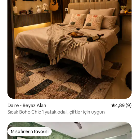
Daire - Beyaz Alan
5 üzerinden 
4,89 (9)
Sıcak Boho Chic 1 yatak odalı, çiftler için uygun
Misafirlerin favorisi
Misafirlerin favorisi