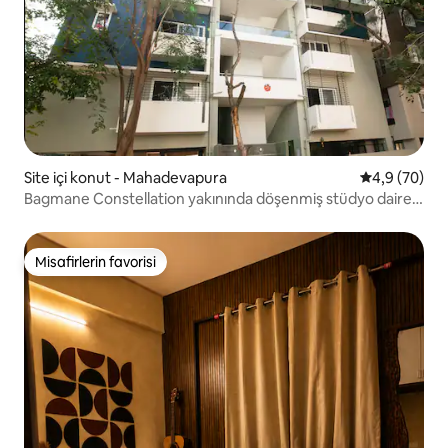
Site içi konut - Mahadevapura
5 üzerinden 
4,9 (70)
Bagmane Constellation yakınında döşenmiş stüdyo daire -
304
Misafirlerin favorisi
Misafirlerin favorisi