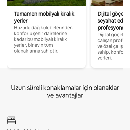
Tamamen mobilyalı kiralık
Dijital göçebe
yerler
seyahat eden
profesyonelle
Huzurlu dağ kulübelerinden
konforlu şehir dairelerine
Dijital göçebel
kadar bu mobilyalı kiralık
çalışan profesyo
yerler, bir evin tüm
ve özel çalışma
olanaklarına sahiptir.
sahip, konforl
yerleri.
Uzun süreli konaklamalar için olanaklar
ve avantajlar