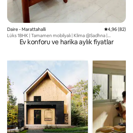
Daire - Marattahalli
5 üzerinden o
4,96 (82)
Lüks 1BHK | Tamamen mobilyalı | Klima @Sadhna |
Ev konforu ve harika aylık fiyatlar
Brookfield