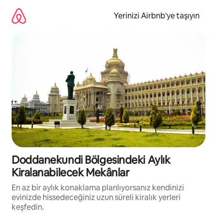
İçeriğe
atla
Yerinizi Airbnb'ye taşıyın
Doddanekundi Bölgesindeki Aylık
Kiralanabilecek Mekânlar
En az bir aylık konaklama planlıyorsanız kendinizi
evinizde hissedeceğiniz uzun süreli kiralık yerleri
keşfedin.