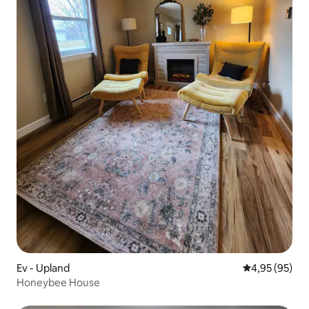
Ev - Upland
5 üzerinden o
4,95 (95)
Honeybee House