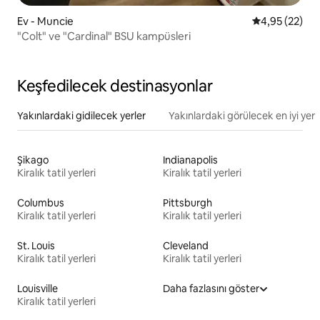
Ev - Muncie
5 üzerinden o
4,95 (22)
"Colt" ve "Cardinal" BSU kampüsleri
Keşfedilecek destinasyonlar
Yakınlardaki gidilecek yerler
Yakınlardaki görülecek en iyi yerl
Şikago
Indianapolis
Kiralık tatil yerleri
Kiralık tatil yerleri
Columbus
Pittsburgh
Kiralık tatil yerleri
Kiralık tatil yerleri
St. Louis
Cleveland
Kiralık tatil yerleri
Kiralık tatil yerleri
Louisville
Daha fazlasını göster
Kiralık tatil yerleri