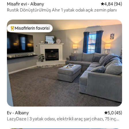
Misafir evi - Albany
5 üzerinden o
4,84 (94)
Rustik Dönüştürülmüş Ahır 1 yatak odalı açık zemin planı
Misafirlerin favorisi
Misafirlerin favorilerinden en beğenilenler arasında
Ev - Albany
5 üzerinden
5,0 (45)
LazyDaze | 3 yatak odası, elektrikli araç şarj cihazı, 75 inç
TV, Gigabit kablosuz internet bağlantısı