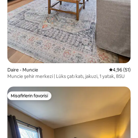
Daire - Muncie
5 üzerinden o
4,96 (51)
Muncie şehir merkezi | Lüks çatı katı, jakuzi, 1 yatak, BSU
Misafirlerin favorisi
Misafirlerin favorisi