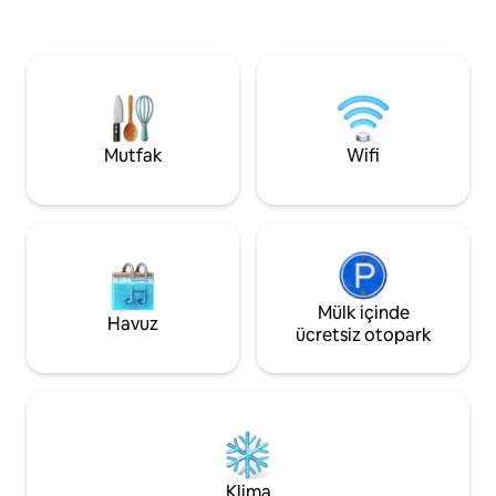
Grand Lake'e ve Ohio'nun En İyi
State sadece birkaç
Memleketi turistik yerlerine birkaç
İster iş, ister aile 
dakika uzaklıkta. ✔ Özel tiyatro ✔ Isıtmalı
kaçamağı için geli
mevsimlik havuz (01/05 - 01/10) ✔ Jakuzi
konaklama yerleri
✔ 4 yatak odası + çocuk dostu çatı katı
konforla birleşen t
oyun odası Köpek ✔ Dostu ✔ Komple
çıkarın.
Mutfak ✔ Ateş çukuru ve ızgara ✔
Mutfak
Wifi
Yüksek hızlı kablosuz internet bağlantısı
ve akıllı TV'ler ✔ Ücretsiz park yeri Şimdi
rezervasyon yapın veya kaydetmek için
❤️ simgesine dokunun!
Mülk içinde
Havuz
ücretsiz otopark
Klima