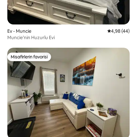
Ev - Muncie
5 üzerinden o
4,98 (44)
Muncie'nin Huzurlu Evi
Misafirlerin favorisi
Misafirlerin favorisi