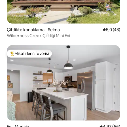
Çiftlikte konaklama - Selma
5 üzerinden
5,0 (43)
Wilderness Creek Çiftliği Mini Evi
Misafirlerin favorisi
Misafirlerin favorilerinden en beğenilenler arasında
Ev - Muncie
5 üzerinden o
4,97 (66)