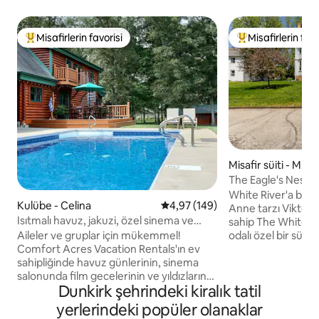
Misafirlerin favorisi
Misafirlerin favo
Misafirlerin favorilerinden en beğenilenler arasında
Misafirlerin favor
Misafir süiti - Mun
The Eagle's Nest | 
İnzivası
White River'a baka
Kulübe - Celina
5 üzerinden ortalama 4,97 puan
4,97 (149)
Anne tarzı Viktor
Isıtmalı havuz, jakuzi, özel sinema ve
sahip The Whiteley
bisiklet yolu
Aileler ve gruplar için mükemmel!
odalı özel bir süit 
Comfort Acres Vacation Rentals'ın ev
deneyimleyin. Özel
sahipliğinde havuz günlerinin, sinema
kenarında park yeri
salonunda film gecelerinin ve yıldızların
ferah yaşam alanı 
Dunkirk şehrindeki kiralık tatil
altında ateş çukurunun veya jakuzinin
huzur veren manzar
etrafında eğlenceli akşamların keyfini
Minnetrista, Card
yerlerindeki popüler olanaklar
çıkarın. Şehir merkezine, restoranlara,
merkezine yürüyerek