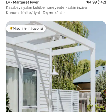
Ev - Margaret River
5 üzerinden or
4,99 (142)
Kasabaya yakın kulübe honeyeater-sakin inziva
Konum
·
Kalite/fiyat
·
Dış mekânlar
Misafirlerin favorisi
Misafirlerin favorilerinden en beğenilenler arasında