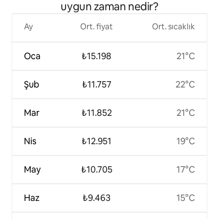
uygun zaman nedir?
Ay
Ort. fiyat
Ort. sıcaklık
Oca
₺15.198
21°C
Şub
₺11.757
22°C
Mar
₺11.852
21°C
Nis
₺12.951
19°C
May
₺10.705
17°C
Haz
₺9.463
15°C