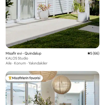
Misafir evi - Quindalup
5 üzerinde
5 (66)
KALOS Studio
Aile
·
Konum
·
Yakındakiler
Misafirlerin favorisi
Misafirlerin favorilerinden en beğenilenler arasında