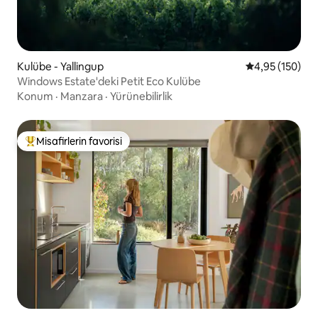
Kulübe - Yallingup
5 üzerinden or
4,95 (150)
Windows Estate'deki Petit Eco Kulübe
Konum
·
Manzara
·
Yürünebilirlik
Misafirlerin favorisi
Misafirlerin favorilerinden en beğenilenler arasında