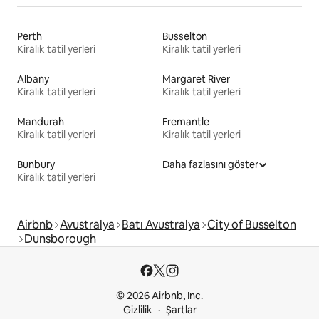
Perth
Busselton
Kiralık tatil yerleri
Kiralık tatil yerleri
Albany
Margaret River
Kiralık tatil yerleri
Kiralık tatil yerleri
Mandurah
Fremantle
Kiralık tatil yerleri
Kiralık tatil yerleri
Bunbury
Daha fazlasını göster
Kiralık tatil yerleri
Airbnb
Avustralya
Batı Avustralya
City of Busselton
Dunsborough
© 2026 Airbnb, Inc.
Gizlilik
Şartlar