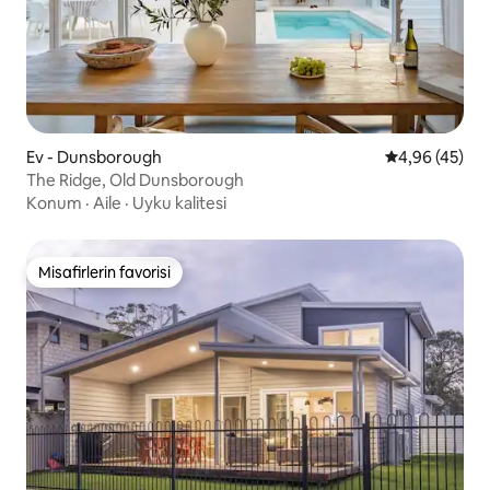
Ev - Dunsborough
5 üzerinden o
4,96 (45)
The Ridge, Old Dunsborough
Konum
·
Aile
·
Uyku kalitesi
Misafirlerin favorisi
Misafirlerin favorisi