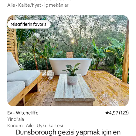
Aile
·
Kalite/fiyat
·
İç mekânlar
Misafirlerin favorisi
Misafirlerin favorisi
Ev - Witchcliffe
5 üzerinden o
4,97 (123)
Yind 'ala
Konum
·
Aile
·
Uyku kalitesi
Dunsborough gezisi yapmak için en