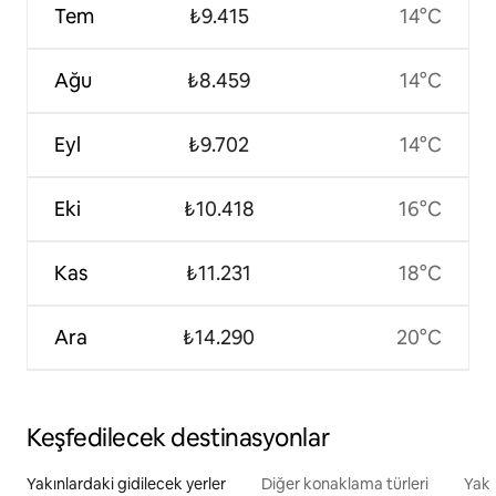
Tem
₺9.415
14°C
Ağu
₺8.459
14°C
Eyl
₺9.702
14°C
Eki
₺10.418
16°C
Kas
₺11.231
18°C
Ara
₺14.290
20°C
Keşfedilecek destinasyonlar
Yakınlardaki gidilecek yerler
Diğer konaklama türleri
Yakı