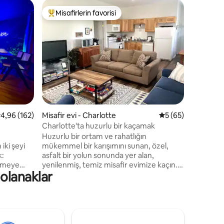
Daire - L
Misafirlerin favorisi
Misafi
eğenilenler arasında
Misafirlerin favorilerinden en beğenilenler arasında
Misafirl
1 yatak o
Bu daire,
bir dokto
sf ünitede
bölgesind
merkezin
dakika m
Dairy'ye
samimi, s
komplekst
endirme
 üzerinden ortalama 4,96 puan, 162 değerlendirme
4,96 (162)
Misafir evi - Charlotte
5 üzerinden ortal
5 (65)
alınmadığ
park yeri 
Charlotte'ta huzurlu bir kaçamak
etkinlik 
Huzurlu bir ortam ve rahatlığın
sırasında 
iki şeyi
mükemmel bir karışımını sunan, özel,
bekleniy
k:
asfalt bir yolun sonunda yer alan,
yenilenmiş, temiz misafir evimize kaçın. I-
 olanaklar
lar.
69'dan sadece bir mil uzaklıktaki konforlu
misafir evimiz, yerel turistik yerlere kolay
erişim sağlar ve Olivet Üniversitesi,
Michigan Eyaleti, yerel düğün mekanları,
Firekeepers Casino ve daha fazlasındaki
Ve
etkinlikler için uygun maliyetli ve konforlu