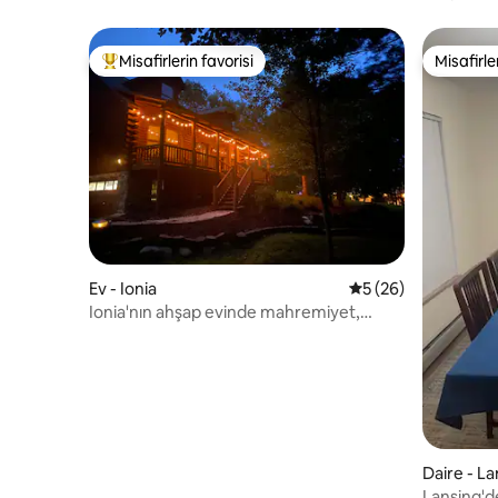
ahır konaklaması!
Misafirlerin favorisi
Misafirle
Misafirlerin favorilerinden en beğenilenler arasında
Misafirle
Ev - Ionia
5 üzerinden ortala
5 (26)
Ionia'nın ahşap evinde mahremiyet,
mekânlara yakın
Daire - La
Lansing'de