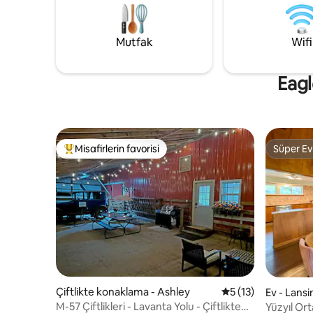
başkentinde bizi ziyaret ederken rahat
olun, bu 
bir konaklama için ihtiyacınız olan her
konaklama 
şeye sahip olmanız için ekstra olanaklar
var. Lütfen unutmayın: Parti veya büyük
Mutfak
Wifi
sağlanmıştır.
toplantıla
Eagl
Misafirlerin favorisi
Süper Ev
Misafirlerin favorilerinden en beğenilenler arasında
Süper Ev
Çiftlikte konaklama - Ashley
5 üzerinden ortala
5 (13)
Ev - Lansi
M-57 Çiftlikleri - Lavanta Yolu - Çiftlikte
Yüzyıl Ort