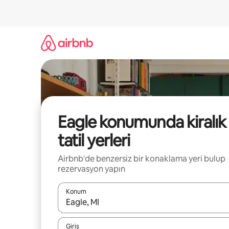
İçeriğe
atla
Eagle konumunda kiralık
tatil yerleri
Airbnb'de benzersiz bir konaklama yeri bulup
rezervasyon yapın
Konum
Sonuçlar kullanılabilir olduğunda yukarı ve aşağı 
Giriş