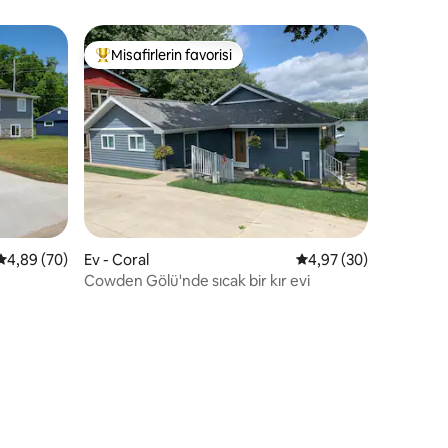
Misafirlerin favorisi
Misafirlerin favorilerinden en beğenilenler arasında
5 üzerinden ortalama 4,89 puan, 70 değerlendirme
4,89 (70)
Ev - Coral
5 üzerinden ortalama
4,97 (30)
Cowden Gölü'nde sıcak bir kır evi
endirme