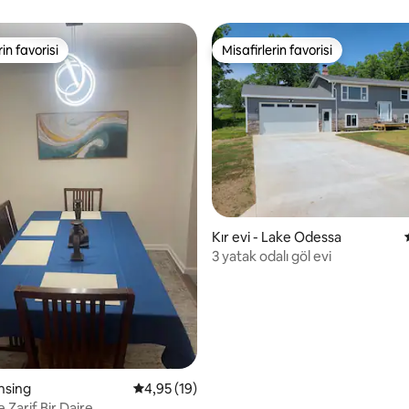
rin favorisi
Misafirlerin favorisi
rin favorisi
Misafirlerin favorisi
ma 5 puan, 26 değerlendirme
Kır evi - Lake Odessa
3 yatak odalı göl evi
nsing
5 üzerinden ortalama 4,95 puan, 19 değerl
4,95 (19)
 Zarif Bir Daire