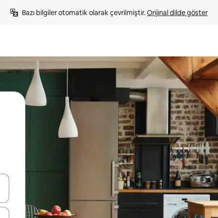
Bazı bilgiler otomatik olarak çevrilmiştir. 
Orijinal dilde göster
oklarıyla gezinin veya dokunarak ya da kaydırma hareketleriyle keşfedin