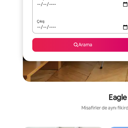
Çıkış
Arama
Eagle 
Misafirler de aynı fik