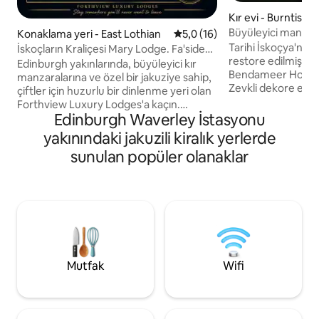
Kır evi - Burntislan
Büyüleyici manzaralı
Konaklama yeri - East Lothian
5 üzerinden ortalama 5,0 pua
5,0 (16)
Tarihi İskoçya'nın 
İskoçların Kraliçesi Mary Lodge. Fa'side
restore edilmiş çek
kalesinin yanında
Edinburgh yakınlarında, büyüleyici kır
Bendameer House o
manzaralarına ve özel bir jakuziye sahip,
Zevkli dekore edilm
çiftler için huzurlu bir dinlenme yeri olan
yataklar ve kaliteli
Forthview Luxury Lodges'a kaçın.
bahçeler ve açık a
Edinburgh Waverley İstasyonu
İskoçya'da romantik kaçamaklar,
salıncaklar, trambo
yıldönümleri ve rahatlatıcı hafta sonu
yakınındaki jakuzili kiralık yerlerde
Edinburgh'a bakan 
tatilleri için mükemmel. Güzel East
sunulan popüler olanaklar
- konaklamanızın h
Lothian'da yer alan 2 misafirlik lüks
Varış öncesi 24 sa
kulübemiz Edinburgh'a, plajlara, golf
bulunulması gerekm
sahalarına, manzaralı yürüyüş yollarına
Gelin, rahatlayın v
ve yerel turistik noktalara yakındır.
Edinburgh'a uza
Edinburgh ve East Lothian plajlarının
manzaralarımızın ta
yakınında unutulmaz gün batımlarının,
rahat iç mekanların ve mükemmel kırsal
kaçamağın keyfini çıkarın.
Mutfak
Wifi