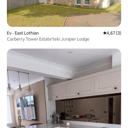
Ev - East Lothian
5 üzerinden 
4,67 (3)
Carberry Tower Estate'teki Juniper Lodge