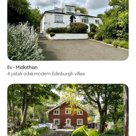
Ev - Midlothian
4 yatak odalı modern Edinburgh villası