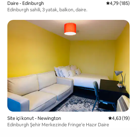
Daire - Edinburgh
5 üzerinden o
4,79 (185)
Edinburgh sahili, 3 yatak, balkon, daire.
Site içi konut - Newington
5 üzerinden o
4,63 (19)
Edinburgh Şehir Merkezinde Fringe'e Hazır Daire