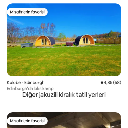
Misafirlerin favorisi
Misafirlerin favorisi
Kulübe - Edinburgh
5 üzerinden o
4,85 (68)
Edinburgh'da lüks kamp
Diğer jakuzili kiralık tatil yerleri
Misafirlerin favorisi
Misafirlerin favorisi