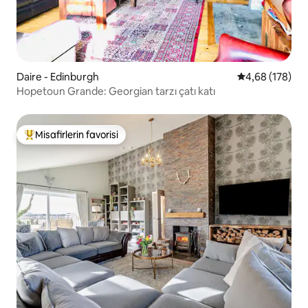
Daire - Edinburgh
5 üzerinden or
4,68 (178)
Hopetoun Grande: Georgian tarzı çatı katı
Misafirlerin favorisi
Misafirlerin favorilerinden en beğenilenler arasında