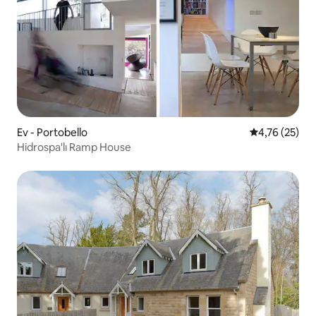
Ev - Portobello
5 üzerinden o
4,76 (25)
Hidrospa'lı Ramp House