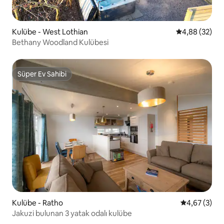
Kulübe - West Lothian
5 üzerinden o
4,88 (32)
Bethany Woodland Kulübesi
Süper Ev Sahibi
Süper Ev Sahibi
Kulübe - Ratho
5 üzerinden 
4,67 (3)
Jakuzi bulunan 3 yatak odalı kulübe