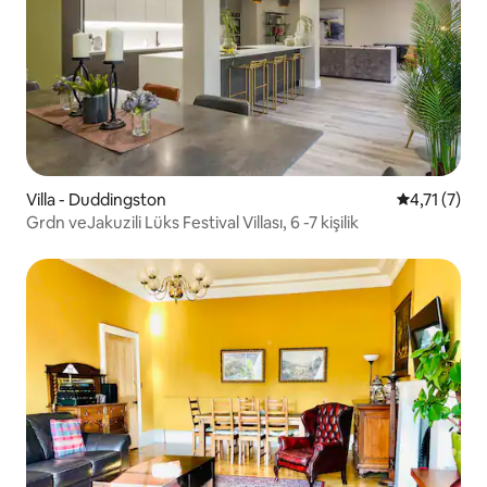
Villa - Duddingston
5 üzerinden
4,71 (7)
Grdn veJakuzili Lüks Festival Villası, 6 -7 kişilik