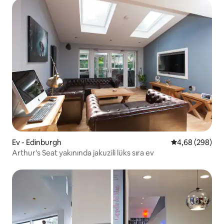
Ev - Edinburgh
5 üzerinden or
4,68 (298)
Arthur's Seat yakınında jakuzili lüks sıra ev