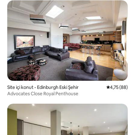
Site içi konut - Edinburgh Eski Şehir
5 üzerinden o
4,75 (88)
Advocates Close Royal Penthouse