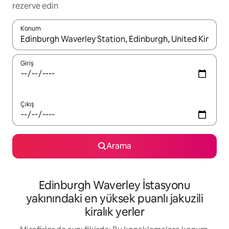
rezerve edin
Konum
Sonuçlar kullanılabilir olduğunda yukarı ve aşağı oklarıyla gezi
Giriş
Çıkış
Arama
Edinburgh Waverley İstasyonu
yakınındaki en yüksek puanlı jakuzili
kiralık yerler