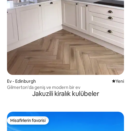
Ev - Edinburgh
Yeni kona
Yeni
Gilmerton'da geniş ve modern bir ev
Jakuzili kiralık kulübeler
Misafirlerin favorisi
Misafirlerin favorisi