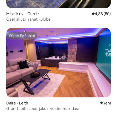
Misafir evi - Currie
5 üzerinden o
4,88 (50)
Özel jakuzili rahat kulübe
Süper Ev Sahibi
Süper Ev Sahibi
Daire - Leith
Yeni kona
Yeni
Grand Leith Luxe: jakuzi ve sinema odası