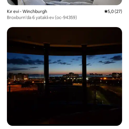
Kır evi - Winchburgh
5 üzerinden
5,0 (27)
Broxburn'da 6 yataklı ev (oc-94359)