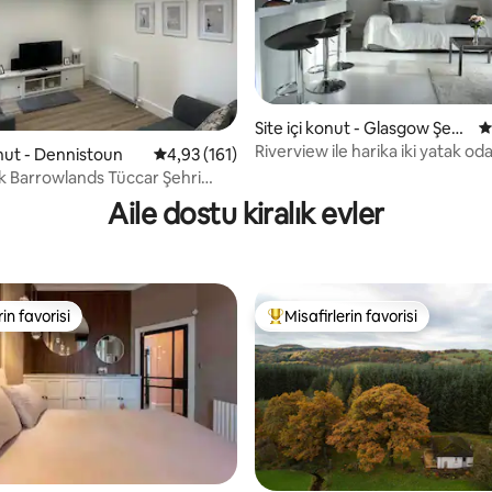
,98 puan, 110 değerlendirme
Site içi konut - Glasgow Şehi
5
r Merkezi
Riverview ile harika iki yatak odal
onut - Dennistoun
5 üzerinden ortalama 4,93 puan, 161 değerl
4,93 (161)
rk Barrowlands Tüccar Şehri
reen
Aile dostu kiralık evler
rin favorisi
Misafirlerin favorisi
rin favorisi
Misafirlerin favorilerinden en b