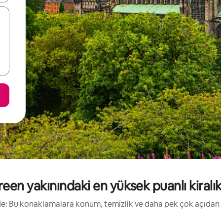
en yakınındaki en yüksek puanlı kiralık t
irde: Bu konaklamalara konum, temizlik ve daha pek çok açıdan