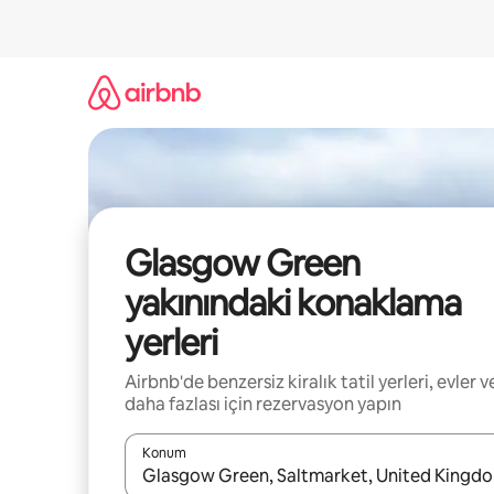
İçeriğe
atla
Glasgow Green
yakınındaki konaklama
yerleri
Airbnb'de benzersiz kiralık tatil yerleri, evler v
daha fazlası için rezervasyon yapın
Konum
Sonuçlar kullanılabilir olduğunda yukarı ve aşağı 