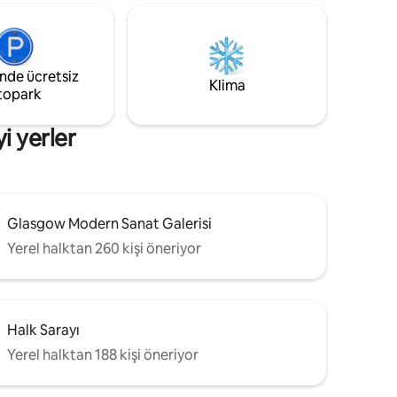
internet bağlantısı ve TV'ler mevcuttur.
m de toplu
Yakınındaki olanaklar ve ulaşım
 ideal bir
bağlantıları kapalı. Mülk, Merchant City ve
5 dakika
Glasgow Green'e yürüme
, West
mesafesindedir! Sizi ağırlamayı
inde ücretsiz
dir.
Klima
sabırsızlıkla bekliyorum!
topark
uttur.
i yerler
Glasgow Modern Sanat Galerisi
Yerel halktan 260 kişi öneriyor
Halk Sarayı
Yerel halktan 188 kişi öneriyor