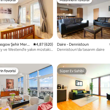
rin favorisi
Misafirlerin favorisi
lasgow Şehir Merke
5 üzerinden ortalama 4,87 puan, 620 değerl
4,87 (620)
Daire - Dennistoun
ty ve Westend'e yakın müstakil
Dennistoun'da tasarım daire
,84 puan, 244 değerlendirme
rin favorisi
Süper Ev Sahibi
rin favorisi
Süper Ev Sahibi