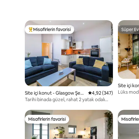
Misafirlerin favorisi
Süper Ev
Misafirlerin favorilerinden en beğenilenler arasında
Süper Ev
Site içi k
r Merkezi
Lüks moder
Site içi konut - Glasgow Şehi
5 üzerinden ortalama 4
4,92 (347)
> Park ve
r Merkezi
Tarihi binada güzel, rahat 2 yatak odalı
daire
Misafirlerin favorisi
Misafirle
Misafirlerin favorisi
Misafirle