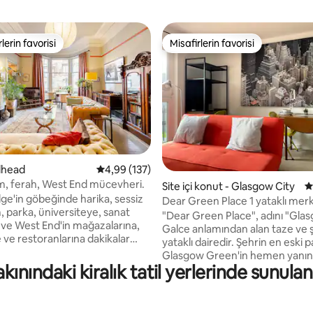
lerin favorisi
Misafirlerin favorisi
rin favorilerinden en beğenilenler arasında
Misafirlerin favorisi
,84 puan, 203 değerlendirme
llhead
5 üzerinden ortalama 4,99 puan, 137 değerl
4,99 (137)
, ferah, West End mücevheri.
Site içi konut - Glasgow City
5
dge'in göbeğinde harika, sessiz
Dear Green Place 1 yataklı mer
, parka, üniversiteye, sanat
turistik yerlere yakın
"Dear Green Place", adını "Gla
e ve West End'in mağazalarına,
Galce anlamından alan taze ve şı
 ve restoranlarına dakikalar
yataklı dairedir. Şehrin en eski p
siniz. 1870'lerin Glasgow
Glasgow Green'in hemen yanın
zemin katı, Büyük oturma
nındaki kiralık tatil yerlerinde sunula
alıyor. Burada şehrin en sevilen 
çık şömine, yemek masası.
binalarından ve mimarisinden baz
 küçük mutfak - buzdolabı, buz
nehir kenarındaki bisiklet yolları
ahve makinesi. Geniş, güneşli
ve West bira fabrikasını bulabilir