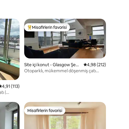
Misafirlerin favorisi
eğenilenler arasında
Misafirlerin favorilerinden en beğenilenler arasında
Site içi konut - Glasgow Şehir
5 üzerinden ortalama 
4,98 (212)
Merkezi
Otoparklı, mükemmel döşenmiş çatı
katı/dubleks.
endirme
5 üzerinden ortalama 4,91 puan, 113 değerlendirme
4,91 (113)
tı |
opark
Misafirlerin favorisi
Misafirlerin favorisi