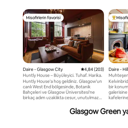
Misafirlerin favorisi
Misafir
Misafirlerin favorisi
Misafirle
Daire - Glasgow City
5 üzerinden ortalama 4
4,84 (203)
Daire - Hi
Huntly House – Büyüleyici. Tuhaf. Harika.
Muhteşem
Huntly House'a hoş geldiniz. Glasgow'un
Kelvinbri
canlı West End bölgesinde, Botanik
bir konum
Bahçeleri ve Glasgow Üniversitesi'ne
galerisin
birkaç adım uzaklıkta cesur, unutulmaz
kafelerine
bir daire. TIMEOUT DERGİSİ
içinde yürüyebilir
TARAFINDAN GLASGOW'DA EN İYİ 10
sıra evlerinin 
Glasgow Green yakı
AIRBNB OLARAK SEÇİLDİ Bu türünün tek
odası - a
örneği olan konaklama şunları içeriyor:
Donanımlı
Hızlı kablosuz internet bağlantısı Dijital
kutusu, k