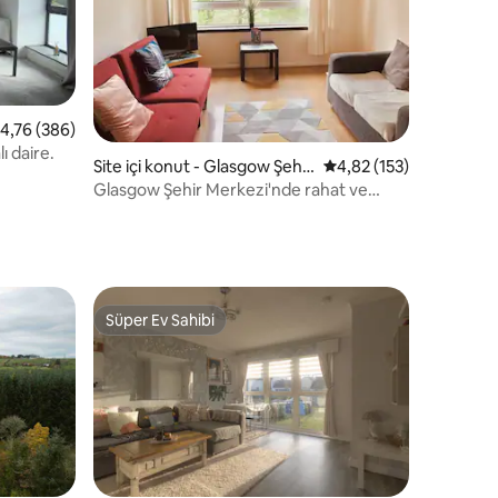
 üzerinden ortalama 4,76 puan, 386 değerlendirme
4,76 (386)
ı daire.
endirme
Site içi konut - Glasgow Şehir
5 üzerinden ortalama 
4,82 (153)
Merkezi
Glasgow Şehir Merkezi'nde rahat ve
huzurlu bir daire
Süper Ev Sahibi
eğenilenler arasında
Süper Ev Sahibi