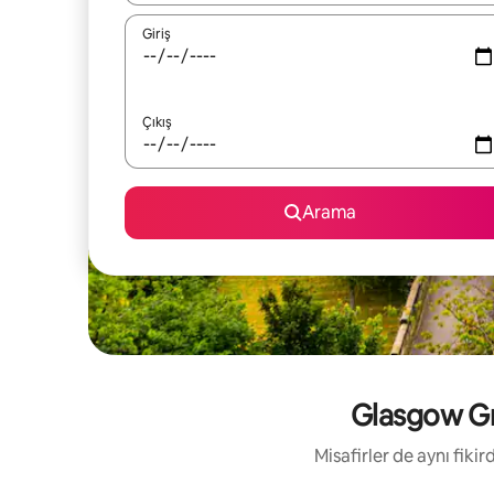
Giriş
Çıkış
Arama
Glasgow Gre
Misafirler de aynı fik