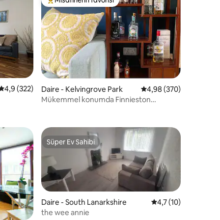
Misafirlerin favorilerinden en beğenilenler arasında
endirme
5 üzerinden ortalama 4,9 puan, 322 değerlendirme
4,9 (322)
Daire - Kelvingrove Park
5 üzerinden ortalama 4
4,98 (370)
Mükemmel konumda Finnieston
dairesine hoş geldiniz.
Süper Ev Sahibi
Süper Ev Sahibi
Daire - South Lanarkshire
5 üzerinden ortalam
4,7 (10)
the wee annie