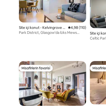
Site içi konut - Kelvingrove P
5 üzerinden ortalama 4
4,98 (110)
ark
Park District, Glasgow'da lüks Mews
Site içi k
Cottage
Celtic Pa
Glasgowg
Misafirlerin favorisi
Misafirle
Misafirlerin favorisi
Misafirle