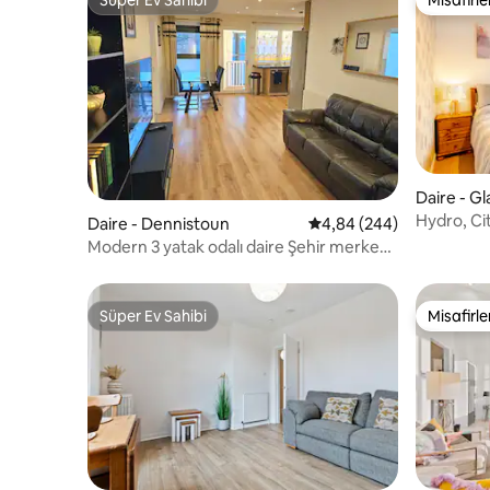
Süper Ev Sahibi
Misafirle
Daire - G
zi
Hydro, Ci
Daire - Dennistoun
5 üzerinden ortalama 4
4,84 (244)
daire
Modern 3 yatak odalı daire Şehir merkezi
3 yatak
Süper Ev Sahibi
Misafirle
Süper Ev Sahibi
Misafirle