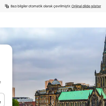
Bazı bilgiler otomatik olarak çevrilmiştir. 
Orijinal dilde göster
e
oklarıyla gezinin veya dokunarak ya da kaydırma hareketleriyle keşfedin