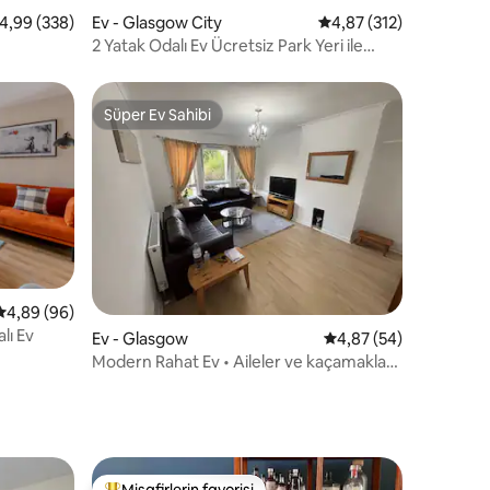
endirme
 üzerinden ortalama 4,99 puan, 338 değerlendirme
4,99 (338)
Ev - Glasgow City
5 üzerinden ortalama 
4,87 (312)
2 Yatak Odalı Ev Ücretsiz Park Yeri ile
Evden Uzakta
Süper Ev Sahibi
Süper Ev Sahibi
5 üzerinden ortalama 4,89 puan, 96 değerlendirme
4,89 (96)
lı Ev
endirme
Ev - Glasgow
5 üzerinden ortalama
4,87 (54)
Modern Rahat Ev • Aileler ve kaçamaklar
için mükemmel
Misafirlerin favorisi