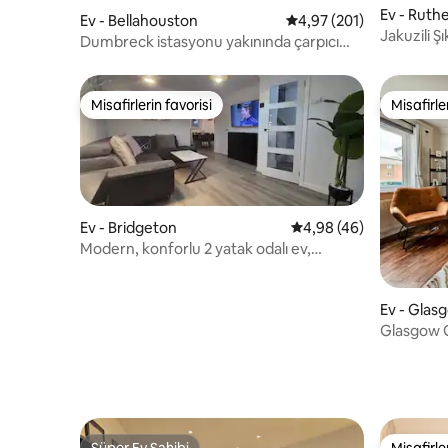
Ev - Ruth
Ev - Bellahouston
5 üzerinden ortalama 4
4,97 (201)
Jakuzili Ş
Dumbreck istasyonu yakınında çarpıcı
Viktorya dönemi evi
Misafirlerin favorisi
Misafirle
Misafirlerin favorisi
Misafirle
Ev - Bridgeton
5 üzerinden ortalama 
4,98 (46)
Modern, konforlu 2 yatak odalı ev,
ücretsiz otopark
Ev - Glas
Glasgow G
Odalı Mod
Süper Ev Sahibi
Misafirle