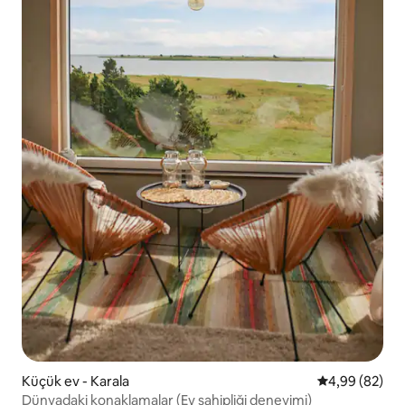
Küçük ev - Karala
5 üzerinden o
4,99 (82)
Dünyadaki konaklamalar (Ev sahipliği deneyimi)