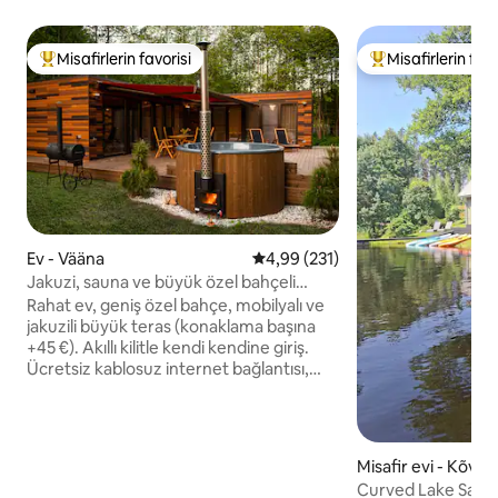
Misafirlerin favorisi
Misafirlerin favo
Misafirlerin favorilerinden en beğenilenler arasında
Misafirlerin favor
Ev - Vääna
5 üzerinden ortalama 4,99 puan
4,99 (231)
Jakuzi, sauna ve büyük özel bahçeli
rahat ev
Rahat ev, geniş özel bahçe, mobilyalı ve
jakuzili büyük teras (konaklama başına
+45 €). Akıllı kilitle kendi kendine giriş.
Ücretsiz kablosuz internet bağlantısı,
görüntülü görüşmeler için 40+ Mbit/s.
Evde ücretsiz sauna ve şömine. Ücretsiz
barbekü kömür ızgarası. Ücretsiz
otopark. Arka bahçedeki eski meşelerin
Misafir evi - Kõver
altında şenlik ateşi yeri. Evin arkasında
Curved Lake Saun
doğal dere. Doğaseverler için sessiz