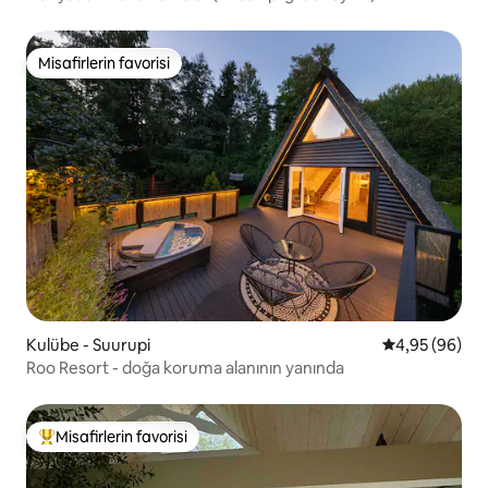
Misafirlerin favorisi
Misafirlerin favorisi
Kulübe - Suurupi
5 üzerinden o
4,95 (96)
Roo Resort - doğa koruma alanının yanında
Misafirlerin favorisi
Misafirlerin favorilerinden en beğenilenler arasında