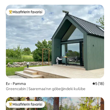
Misafirlerin favorisi
Misafirlerin favorilerinden en beğenilenler arasında
Ev - Pamma
5 üzerind
5 (18)
Greencabin | Saaremaa'nın göbeğindeki kulübe
Misafirlerin favorisi
Misafirlerin favorilerinden en beğenilenler arasında