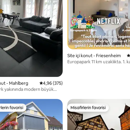
,83 puan, 307 değerlendirme
Site içi konut - Friesenheim
5
Europapark 11 km uzaklıkta. 1. k
konut
onut - Mahlberg
5 üzerinden ortalama 4,96 puan, 375 değerl
4,96 (375)
rk yakınında modern büyük
lerin favorisi
Misafirlerin favorisi
rin favorilerinden en beğenilenler arasında
Misafirlerin favorisi