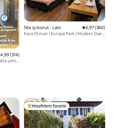
Site içi konut - Lahr
5 üzerinden ortalama 4
4,97 (360)
Kara Orman | Europa Park | Modern Daire
Lahr
 üzerinden ortalama 4,99 puan, 314 değerlendirme
4,99 (314)
atta yeni
endirme
Misafirlerin favorisi
Misafirlerin favorilerinden en beğenilenler arasında