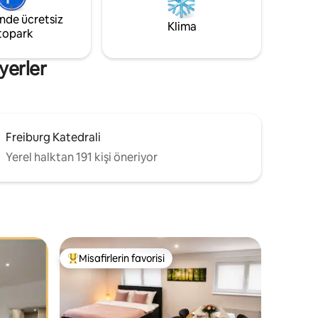
or, geniş
zaman Ingrid'in yerinde kalmayı tercih
inde ücretsiz
m.
ederiz."
Klima
topark
yerler
Freiburg Katedrali
Yerel halktan 191 kişi öneriyor
Misafirlerin favorisi
eğenilenler arasında
Misafirlerin favorilerinden en beğenilenler arasında