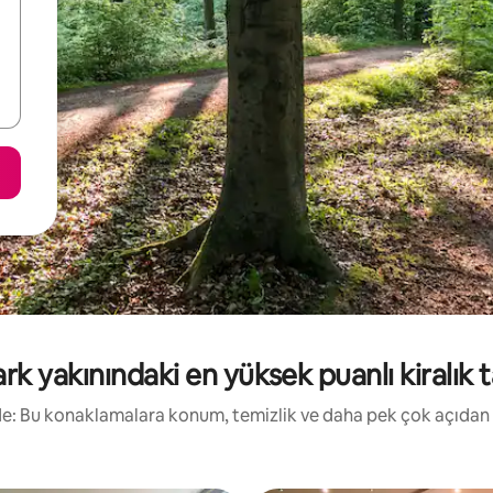
k yakınındaki en yüksek puanlı kiralık ta
irde: Bu konaklamalara konum, temizlik ve daha pek çok açıdan