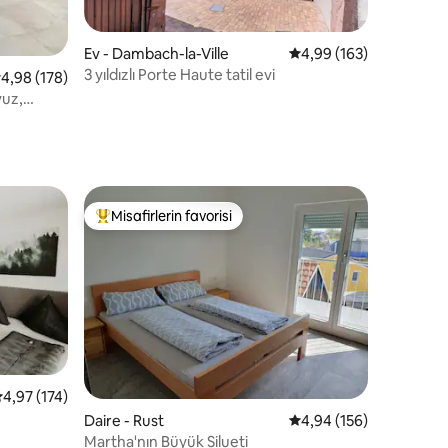
endirme
Ev - Dambach-la-Ville
5 üzerinden ortalama 
4,99 (163)
3 yıldızlı Porte Haute tatil evi
 üzerinden ortalama 4,98 puan, 178 değerlendirme
4,98 (178)
vuz,
Misafirlerin favorisi
eğenilenler arasında
Misafirlerin favorilerinden en beğenilenler arasında
 üzerinden ortalama 4,97 puan, 174 değerlendirme
4,97 (174)
endirme
Daire - Rust
5 üzerinden ortalama 
4,94 (156)
Martha'nın Büyük Silueti