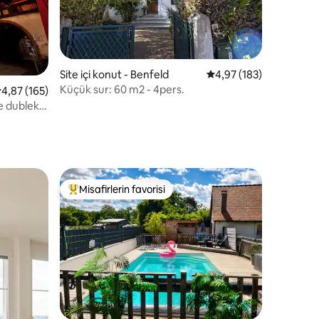
endirme
Site içi konut - Benfeld
5 üzerinden ortalama 
4,97 (183)
Küçük sur: 60 m2 - 4pers.
 üzerinden ortalama 4,87 puan, 165 değerlendirme
4,87 (165)
de dubleks
Misafirlerin favorisi
eğenilenler arasında
Misafirlerin favorilerinden en beğenilenler arasında
endirme