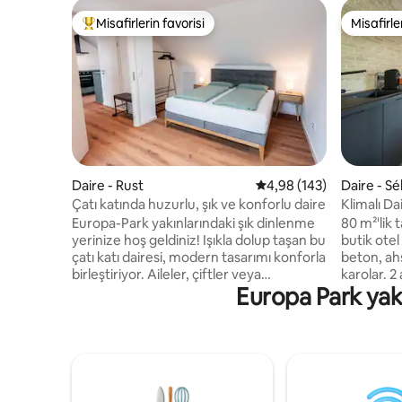
Misafirlerin favorisi
Misafirle
Misafirlerin favorilerinden en beğenilenler arasında
Misafirle
Daire - Rust
5 üzerinden ortalama 4
4,98 (143)
Daire - Sé
Çatı katında huzurlu, şık ve konforlu daire
Klimalı Da
Europa-Park yakınlarındaki şık dinlenme
80 m²'lik 
yerinize hoş geldiniz! Işıkla dolup taşan bu
butik otel t
çatı katı dairesi, modern tasarımı konforla
beton, ahş
birleştiriyor. Aileler, çiftler veya
karolar. 2
Europa Park yakı
arkadaşlar için mükemmel bir seçim olan
duşakabinl
bu mekânda huzur ve konforu
teras. Tam donanımlı mutfak, Nespresso
bulacaksınız. • Çatı eğimlerinin büyülü
makinesi, 
cazibesine sahip aydınlık, açık yaşam
kablosuz i
konsepti • 4 kişiye kadar konforlu uyku
kendi kendine giriş.
imkanı • Tam donanımlı mutfak • Wi-Fi ve
dakika, H
akıllı TV • Otopark dâhil • Elektrikli araç şarj
Colmar'a 