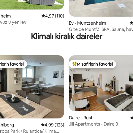
,97 puan, 168 değerlendirme
enheim
5 üzerinden ortalama 4,97 puan, 110 değerl
4,97 (110)
uzlu yeni ev
Ev - Muntzenheim
5
Gîte de Munt'Z, SPA, Sauna, ha
Klimalı kiralık daireler
Colmar yakınında
lerin favorisi
Misafirlerin favorisi
rin favorilerinden en beğenilenler arasında
Misafirlerin favorilerinden en b
,97 puan, 232 değerlendirme
Daire - Rust
5
Jill Apartments - Daire 3
ahlberg
5 üzerinden ortalama 4,99 puan, 123 değerl
4,99 (123)