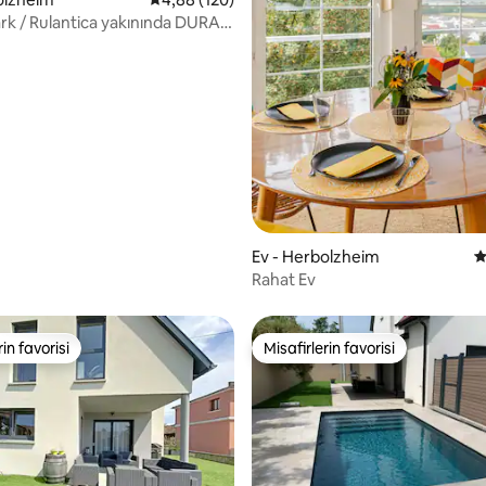
rk / Rulantica yakınında DURAN
,98 puan, 119 değerlendirme
Ev - Herbolzheim
5
Rahat Ev
rin favorisi
Misafirlerin favorisi
rin favorisi
Misafirlerin favorisi