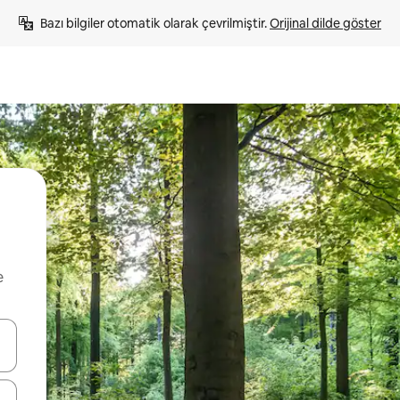
Bazı bilgiler otomatik olarak çevrilmiştir. 
Orijinal dilde göster
e
oklarıyla gezinin veya dokunarak ya da kaydırma hareketleriyle keşfedin