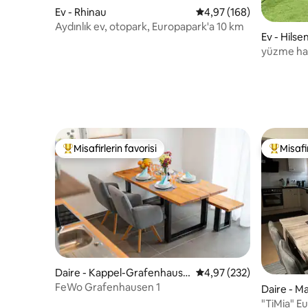
Ev - Rhinau
5 üzerinden ortalama 4
4,97 (168)
Aydınlık ev, otopark, Europapark'a 10 km
Ev - Hils
yüzme hav
Misafirlerin favorisi
Misafir
Misafirlerin favorilerinden en beğenilenler arasında
Misafirle
Daire - Kappel-Grafenhause
5 üzerinden ortalama 4
4,97 (232)
n
FeWo Grafenhausen 1
Daire - M
"TiMia" Europa Park / Rulantica/ Klima