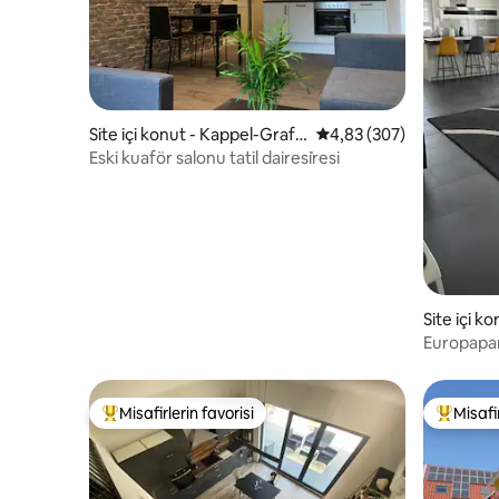
Site içi konut - Kappel-Grafe
5 üzerinden ortalama 4
4,83 (307)
nhausen
Eski kuaför salonu tatil dairesi̇resi
Site içi k
Europapa
daire
Misafirlerin favorisi
Misafir
Misafirlerin favorilerinden en beğenilenler arasında
Misafirle