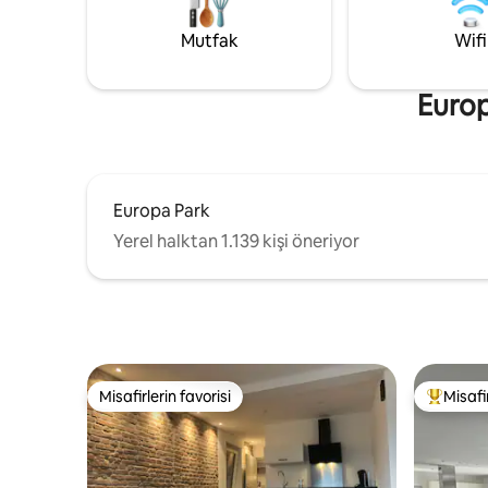
istasyonu (ek ücrete tabidir) • Europa-
aileler ve 
Park ve Rulantica'ya sadece 10-15
idealdir.
Mutfak
Wifi
dakikalık yürüyüş mesafesinde
Europ
Europa Park
Yerel halktan 1.139 kişi öneriyor
Misafirlerin favorisi
Misafir
Misafirlerin favorisi
Misafirle