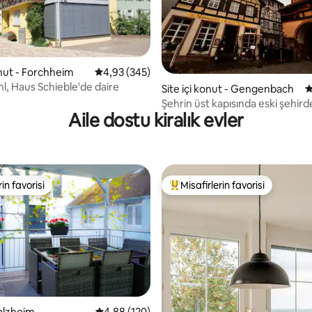
onut - Forchheim
5 üzerinden ortalama 4,93 puan, 345 değerl
4,93 (345)
hl, Haus Schieble'de daire
,97 puan, 118 değerlendirme
Site içi konut - Gengenbach
5
Şehrin üst kapısında eski şehir
Aile dostu kiralık evler
daire
rin favorisi
Misafirlerin favorisi
rin favorisi
Misafirlerin favorilerinden en b
olzheim
5 üzerinden ortalama 4,88 puan, 120 değerl
4,88 (120)