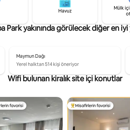
iş için seyahat edenler için
konaklama için birinci sınıf konf
Mülk iç
alanlar ve mükemmel bir konu
Havuz
o
a Park yakınında görülecek diğer en iyi 
Maymun Dağı
Yerel halktan 514 kişi öneriyor
Wifi bulunan kiralık site içi konutlar
lerin favorisi
Misafirlerin favorisi
rin favorilerinden en beğenilenler arasında
Misafirlerin favorilerinden en b