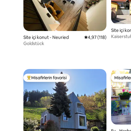
Site içi k
Kaiserstu
Site içi konut - Neuried
5 üzerinden ortalama 4
4,97 (118)
Goldstück
Misafirlerin favorisi
Misafirle
Misafirlerin favorilerinden en beğenilenler arasında
Misafirle
Ev - Herb