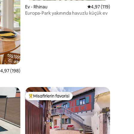
Ev - Rhinau
5 üzerinden ortalama 
4,97 (119)
Europa-Park yakınında havuzlu küçük ev
 üzerinden ortalama 4,97 puan, 198 değerlendirme
4,97 (198)
Misafirlerin favorisi
Misafirlerin favorilerinden en beğenilenler arasında