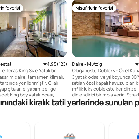
rin favorisi
Misafirlerin favorisi
rin favorisi
Misafirlerin favorisi
,98 puan, 143 değerlendirme
lestat
5 üzerinden ortalama 4,95 puan, 123 değerl
4,95 (123)
Daire - Mutzig
5
ire Teras King Size Yataklar
Olağanüstü Dubleks • Özel Kap
tasarım daire, tamamen klimalı,
3 yatak odası ve yıl boyunca 30 
arzında yenilenmiştir. Cilalı
ısıtılan özel kapalı havuzu olan 
ap çıtalar, el yapımı zellige
m²'lik lüks dublekste kendinize
 adet king boy yatak odası,
dinlendirici bir mola verin. Strazburg ve
nındaki kiralık tatil yerlerinde sunulan 
i ve küvetli banyo, özel gölgeli
Colmar arasında, Vosges'in ete
ve Şarap Yolu üzerinde yer alan 
Netflix, 65 inç TV, fiber
Alsas'ı aile, çift veya arkadaşlarl
nternet bağlantısı. Ayrı giriş,
keşfetmek için idealdir. Europa
 Sélestat merkezine 5
Rulantica'ya 40 dakikadan az
aut-Kœnigsbourg'a 20 dakika,
mesafededir, yakınlarda kolay v
15 dakika mesafede. Şarap Yolu,
park yeri vardır. Unutulmaz bir