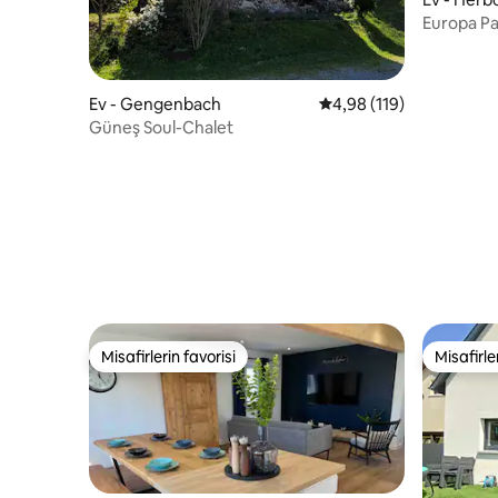
Europa Pa
tatil evi
Ev - Gengenbach
5 üzerinden ortalama 4
4,98 (119)
Güneş Soul-Chalet
Misafirlerin favorisi
Misafirle
Misafirlerin favorisi
Misafirle