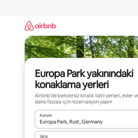
İçeriğe
atla
Europa Park yakınındaki
konaklama yerleri
Airbnb'de benzersiz kiralık tatil yerleri, evler v
daha fazlası için rezervasyon yapın
Konum
Sonuçlar kullanılabilir olduğunda yukarı ve aşağı 
Giriş