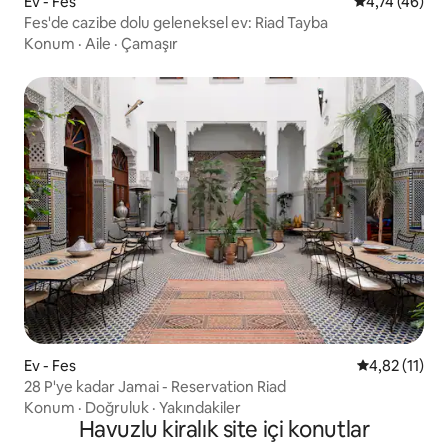
Ev - Fes
5 üzerinden 
4,74 (46)
Fes'de cazibe dolu geleneksel ev: Riad Tayba
Konum
·
Aile
·
Çamaşır
Ev - Fes
5 üzerinden 
4,82 (11)
28 P'ye kadar Jamai - Reservation Riad
Konum
·
Doğruluk
·
Yakındakiler
Havuzlu kiralık site içi konutlar