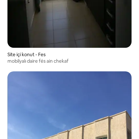
Site içi konut - Fes
mobilyalı daire fés ain chekaf