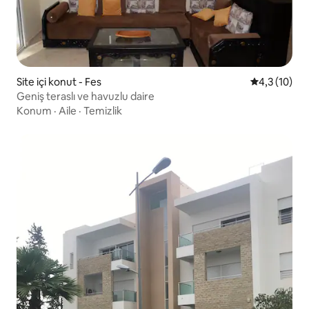
Site içi konut - Fes
5 üzerinden
4,3 (10)
Geniş teraslı ve havuzlu daire
Konum
·
Aile
·
Temizlik