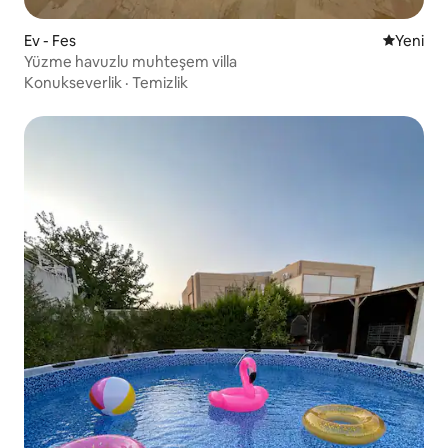
Ev - Fes
Yeni kona
Yeni
Yüzme havuzlu muhteşem villa
Konukseverlik
·
Temizlik