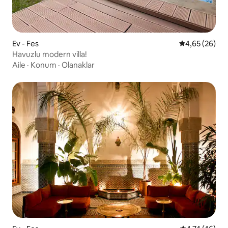
Ev - Fes
5 üzerinden o
4,65 (26)
Havuzlu modern villa!
Aile
·
Konum
·
Olanaklar