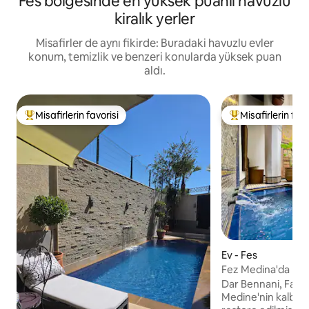
Fes bölgesinde en yüksek puanlı havuzlu
kiralık yerler
Misafirler de aynı fikirde: Buradaki havuzlu evler
konum, temizlik ve benzeri konularda yüksek puan
aldı.
Misafirlerin favorisi
Misafirlerin favo
Misafirlerin favorilerinden en beğenilenler arasında
Misafirlerin favor
Ev - Fes
Fez Medina'da Man
Çarpıcı İnziva
Dar Bennani, Fas'ı
Medine'nin kalbind