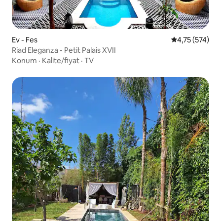
Ev - Fes
5 üzerinden o
4,75 (574)
Riad Eleganza - Petit Palais XVII
Konum
·
Kalite/fiyat
·
TV