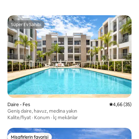
Süper Ev Sahibi
Süper Ev Sahibi
Daire - Fes
5 üzerinden o
4,66 (35)
Geniş daire, havuz, medina yakın
Kalite/fiyat
·
Konum
·
İç mekânlar
Misafirlerin favorisi