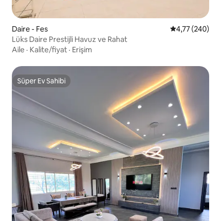
Daire - Fes
5 üzerinden or
4,77 (240)
Lüks Daire Prestijli Havuz ve Rahat
Aile
·
Kalite/fiyat
·
Erişim
Süper Ev Sahibi
Süper Ev Sahibi