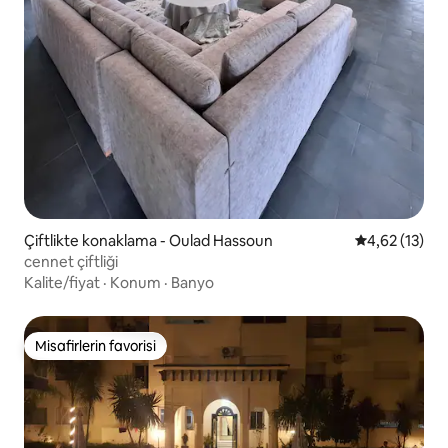
Çiftlikte konaklama - Oulad Hassoun
5 üzerinden 
4,62 (13)
cennet çiftliği
Kalite/fiyat
·
Konum
·
Banyo
Misafirlerin favorisi
Misafirlerin favorisi