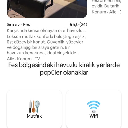
restore edilmiş 4 y
evidir. Bu tarihi m
geleneksel dekor,
Konum
·
Aile
·
Dek
çağdaş konfora sah
bir ev gibi 'yaşanmı
Sıra ev - Fes
5 üzerinden ortalama 5,0 pua
5,0 (24)
bahçesi, Medine 
Karşısında kimse olmayan özel havuzlu
manzaralarını sunar. Hareketli pazar
olağanüstü villa
Lüksün mutlak konforla buluştuğu eşsiz,
ünlü pazarlara ve e
üst düzey bir konut. Güvenlik, yüzeyler
birkaç dakika mes
ve doğal ışığı bir araya getirin. Bir
Bennani, Fez'in zen
havuzun kenarında, ideal bir şekilde
kültürünü keşfet
güneş alan ve GÖRÜNMEYEN gerçek bir
Aile
·
Konum
·
TV
merkezdir.
açık hava yaşam alanı. ● Harika kafe ve
Fes bölgesindeki havuzlu kiralık yerlerde
restoranlara, güzel bir ormana,
popüler olanaklar
uluslararası bir kliniğe ve eczanelere,
marketlere, camiye, Marjane'ye,
McDonald's'a, benzin istasyonuna,
mağazalara, otoyola, Grillades'e yürüme
mesafesinde ve bir su parkı 20 m
uzaklıkta ● Fès Havaalanı 10 dakika, Eski
Medine 15 dakika, Mly Yaakoub 35 dakika
Mutfak
Wifi