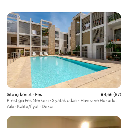
Site içi konut - Fes
5 üzerinden o
4,66 (87)
Prestigia Fes Merkezi • 2 yatak odası • Havuz ve Huzurlu
Konaklama
Aile
·
Kalite/fiyat
·
Dekor