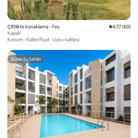
Çiftlikte konaklama - Fes
5 üzerinden o
4,77 (60)
Kapalı
Konum
·
Kalite/fiyat
·
Uyku kalitesi
Süper Ev Sahibi
Süper Ev Sahibi