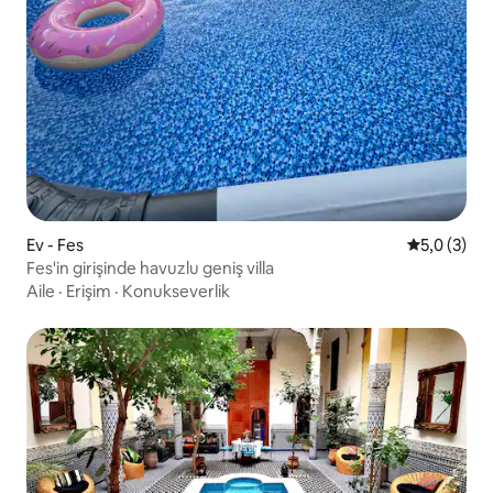
Ev - Fes
5 üzerinde
5,0 (3)
Fes'in girişinde havuzlu geniş villa
Aile
·
Erişim
·
Konukseverlik