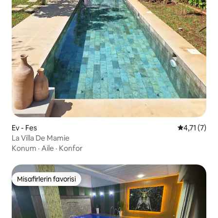
Ev - Fes
5 üzerinden
4,71 (7)
La Villa De Mamie
Konum
·
Aile
·
Konfor
Misafirlerin favorisi
Misafirlerin favorisi