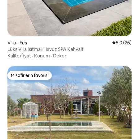
Villa - Fes
5 üzerinden 
5,0 (26)
Lüks Villa Isıtmalı Havuz SPA Kahvaltı
Kalite/fiyat
·
Konum
·
Dekor
Misafirlerin favorisi
Misafirlerin favorisi