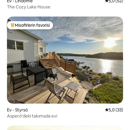
Ev - Lindome
5 üzerinden
5,0 (52)
The Cozy Lake House
Misafirlerin favorisi
Misafirlerin favorilerinden en beğenilenler arasında
Ev - Styrsö
5 üzerinden
5,0 (33)
Asperö'deki takımada evi