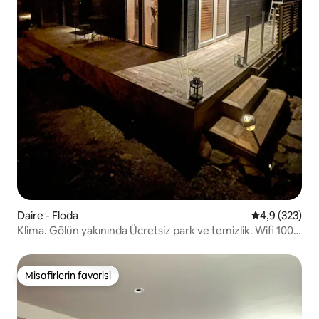
Daire - Floda
5 üzerinden o
4,9 (323)
Klima. Gölün yakınında Ücretsiz park ve temizlik. Wifi 100
mbit
Misafirlerin favorisi
Misafirlerin favorisi