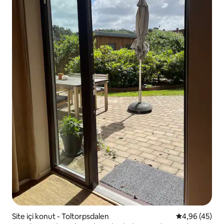
Site içi konut - Toltorpsdalen
5 üzerinden o
4,96 (45)