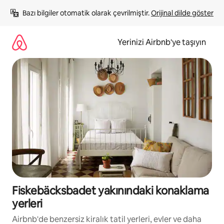
İçeriğe
Bazı bilgiler otomatik olarak çevrilmiştir. 
Orijinal dilde göster
atla
Yerinizi Airbnb'ye taşıyın
Fiskebäcksbadet yakınındaki konaklama
yerleri
Airbnb'de benzersiz kiralık tatil yerleri, evler ve daha