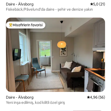
Daire - Älvsborg
5 üzerinden
5,0 (21)
Fiskebäck/Påvelund'da daire - şehir ve denize yakın
Misafirlerin favorisi
Misafirlerin favorilerinden en beğenilenler arasında
Daire - Älvsborg
5 üzerinden o
4,96 (56)
Yeni inşa edilmiş, kod kilitli özel giriş