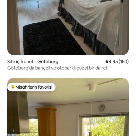
Site içi konut - Göteborg
5 üzerinden or
4,95 (150)
Göteborg'da bahçeli ve otoparklı güzel bir daire!
Misafirlerin favorisi
Misafirlerin favorilerinden en beğenilenler arasında