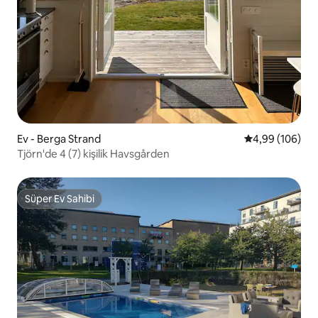
Ev - Berga Strand
5 üzerinden or
4,99 (106)
Tjörn'de 4 (7) kişilik Havsgården
Süper Ev Sahibi
Süper Ev Sahibi