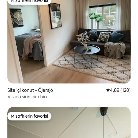
Misafirlerin favorisi
Misafirlerin favorisi
Site içi konut - Öjersjö
5 üzerinden or
4,89 (120)
Villada şirin bir daire
Misafirlerin favorisi
Misafirlerin favorisi