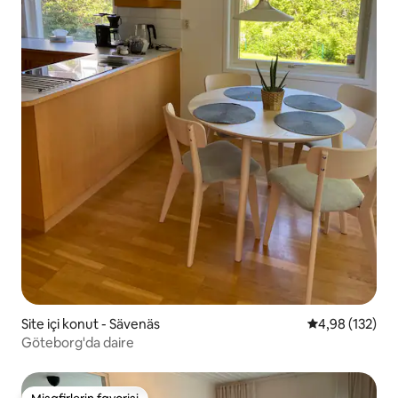
Site içi konut - Sävenäs
5 üzerinden or
4,98 (132)
Göteborg'da daire