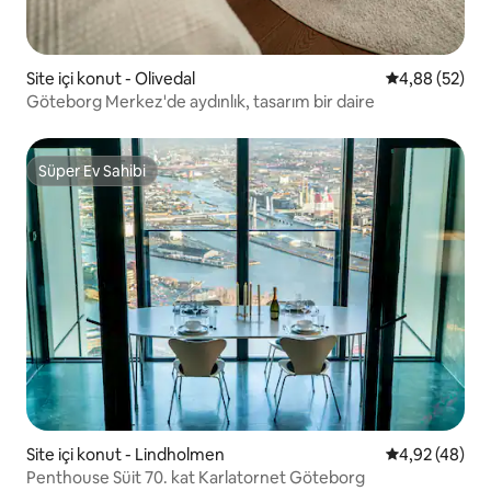
Site içi konut - Olivedal
5 üzerinden o
4,88 (52)
Göteborg Merkez'de aydınlık, tasarım bir daire
Süper Ev Sahibi
Süper Ev Sahibi
Site içi konut - Lindholmen
5 üzerinden o
4,92 (48)
Penthouse Süit 70. kat Karlatornet Göteborg