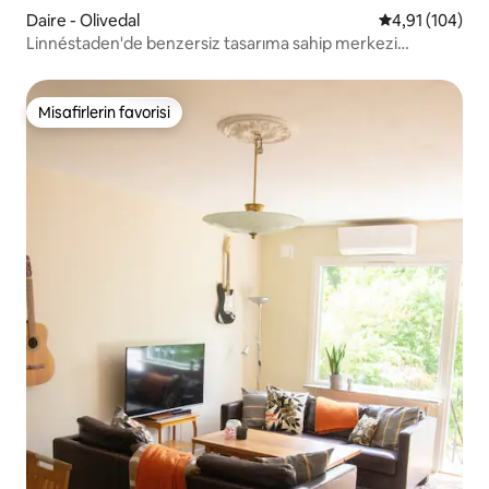
Daire - Olivedal
5 üzerinden o
4,91 (104)
Linnéstaden'de benzersiz tasarıma sahip merkezi
konutlar
Misafirlerin favorisi
Misafirlerin favorisi