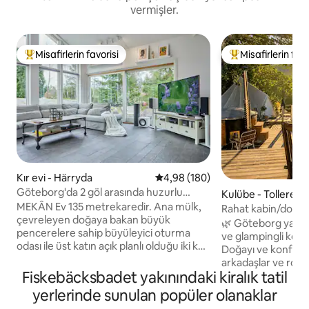
vermişler.
Misafirlerin favorisi
Misafirlerin favo
Misafirlerin favorilerinden en beğenilenler arasında
Misafirlerin favor
Kır evi - Härryda
5 üzerinden ortalama 4,98 puan
4,98 (180)
Göteborg'da 2 göl arasında huzurlu
Kulübe - Tollered
yazlık ev
MEKÂN Ev 135 metrekaredir. Ana mülk,
Rahat kabin/doğal
çevreleyen doğaya bakan büyük
havuz/jakuzi/Göte
🌿 Göteborg yakın
pencerelere sahip büyüleyici oturma
ve glampingli konf
odası ile üst katın açık planlı olduğu iki katı
Doğayı ve konforu 
kapsamaktadır. Oturma odası, açık
arkadaşlar ve roman
mutfak alanı, rahat bir şömineye sahip
Fiskebäcksbadet yakınındaki kiralık tatil
mükemmel. • Tam donanımlı mutfak. •
açık yemek odası ve masa, boyama
Odun ateşli jakuzi • Evcil hayvan kab
yerlerinde sunulan popüler olanaklar
bölgesi ve serinleme alanına sahip küçük
edilir • Lüks kamp çadır