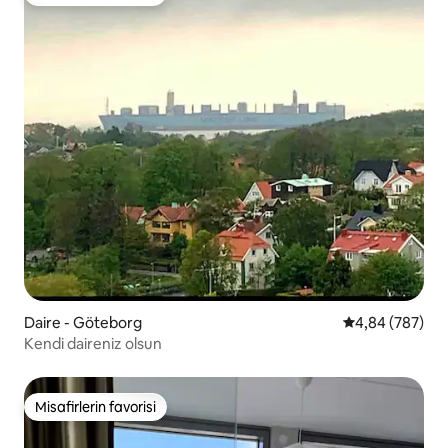
Misafirlerin favorisi
Daire - Göteborg
5 üzerinden or
4,84 (787)
Kendi daireniz olsun
Misafirlerin favorisi
Misafirlerin favorisi