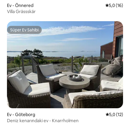
Ev - Önnered
5 üzerinden
5,0 (16)
Villa Grässskär
Süper Ev Sahibi
Süper Ev Sahibi
Ev - Göteborg
5 üzerinden
5,0 (12)
Deniz kenarındaki ev - Knarrholmen