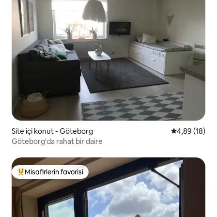
Site içi konut - Göteborg
5 üzerinden o
4,89 (18)
Göteborg'da rahat bir daire
Misafirlerin favorisi
Misafirlerin favorilerinden en beğenilenler arasında