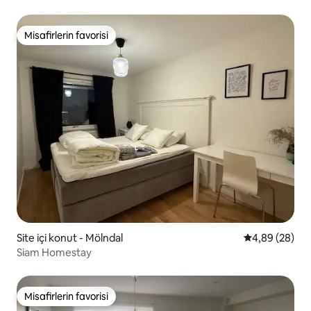
Misafirlerin favorisi
Misafirlerin favorisi
Site içi konut - Mölndal
5 üzerinden o
4,89 (28)
Siam Homestay
Misafirlerin favorisi
Misafirlerin favorisi