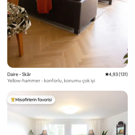
Daire - Skår
5 üzerinden o
4,93 (131)
Yellow-hammer - konforlu, konumu çok iyi
Misafirlerin favorisi
Misafirlerin favorilerinden en beğenilenler arasında