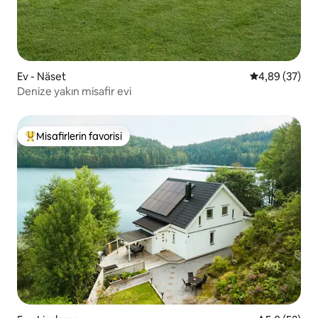
Ev - Näset
5 üzerinden o
4,89 (37)
Denize yakın misafir evi
Misafirlerin favorisi
Misafirlerin favorilerinden en beğenilenler arasında