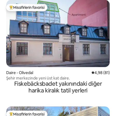
Misafirlerin favorisi
Misafirlerin favorilerinden en beğenilenler arasında
Daire - Olivedal
5 üzerinden o
4,98 (81)
Şehir merkezinde yeni üst kat daire.
Fiskebäcksbadet yakınındaki diğer
harika kiralık tatil yerleri
Misafirlerin favorisi