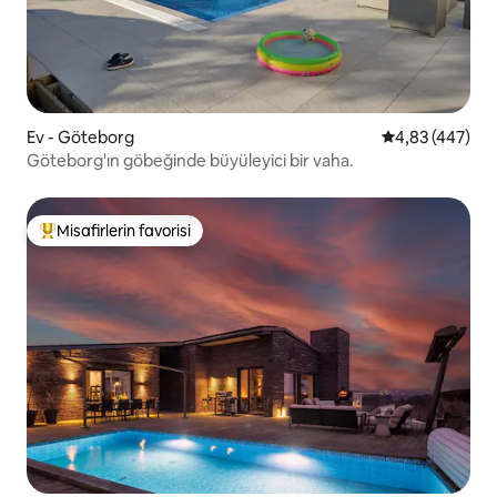
Ev - Göteborg
5 üzerinden or
4,83 (447)
Göteborg'ın göbeğinde büyüleyici bir vaha.
Misafirlerin favorisi
Misafirlerin favorilerinden en beğenilenler arasında