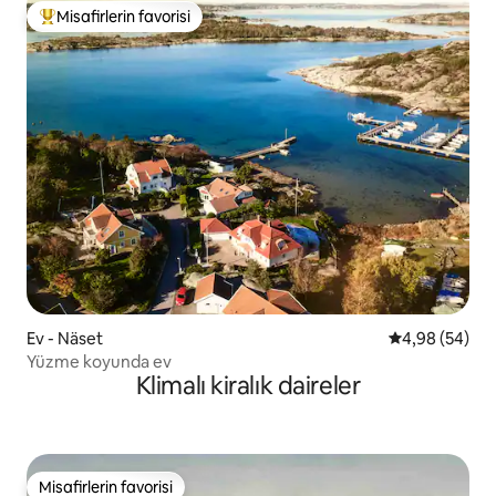
Misafirlerin favorisi
Misafirlerin favorilerinden en beğenilenler arasında
Ev - Näset
5 üzerinden o
4,98 (54)
Yüzme koyunda ev
Klimalı kiralık daireler
Misafirlerin favorisi