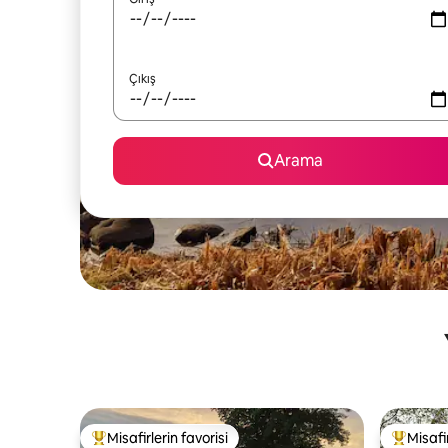
Çıkış
Arama
Misafirlerin favorisi
Misafir
Misafirlerin favorilerinden en beğenilenler arasında
Misafirle