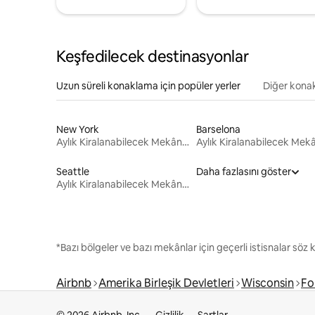
Keşfedilecek destinasyonlar
Uzun süreli konaklama için popüler yerler
Diğer konak
New York
Barselona
Aylık Kiralanabilecek Mekânlar
Seattle
Daha fazlasını göster
Aylık Kiralanabilecek Mekânlar
*Bazı bölgeler ve bazı mekânlar için geçerli istisnalar söz
Airbnb
Amerika Birleşik Devletleri
Wisconsin
Fo