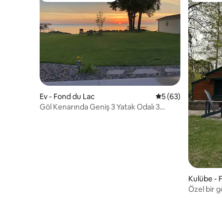
Ev - Fond du Lac
5 üzerinden ortala
5 (63)
Göl Kenarında Geniş 3 Yatak Odalı 3
Banyolu Ev
Kulübe - 
Özel bir g