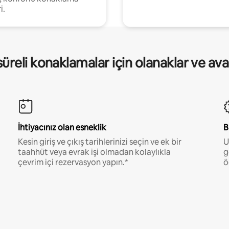
i.
üreli konaklamalar için olanaklar ve ava
İhtiyacınız olan esneklik
B
Kesin giriş ve çıkış tarihlerinizi seçin ve ek bir
U
taahhüt veya evrak işi olmadan kolaylıkla
g
çevrim içi rezervasyon yapın.*
ö