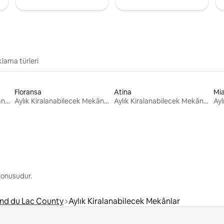
lama türleri
Floransa
Atina
Mi
Aylık Kiralanabilecek Mekânlar
Aylık Kiralanabilecek Mekânlar
Aylık Kiralanabilecek Mekânlar
 konusudur.
nd du Lac County
Aylık Kiralanabilecek Mekânlar