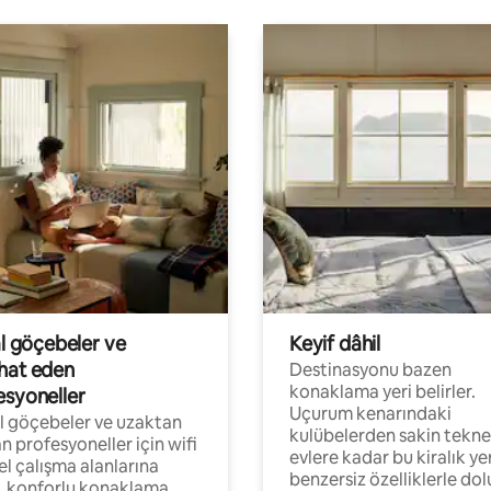
al göçebeler ve
Keyif dâhil
hat eden
Destinasyonu bazen
konaklama yeri belirler.
esyoneller
Uçurum kenarındaki
al göçebeler ve uzaktan
kulübelerden sakin tekne
an profesyoneller için wifi
evlere kadar bu kiralık ye
el çalışma alanlarına
benzersiz özelliklerle dol
, konforlu konaklama