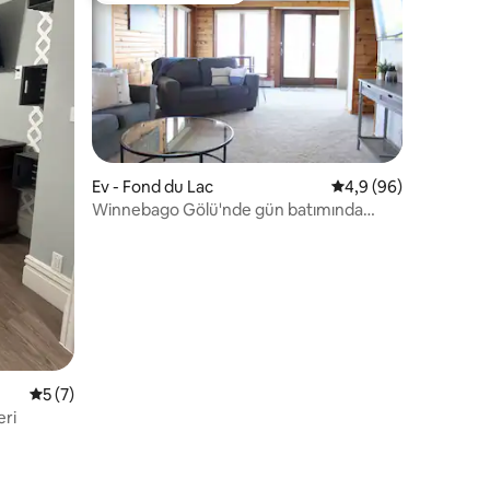
Ev - Fond du Lac
5 üzerinden ortalam
4,9 (96)
Winnebago Gölü'nde gün batımında
yalnızlık.
endirme
5 üzerinden ortalama 5 puan, 7 değerlendirme
5 (7)
eri