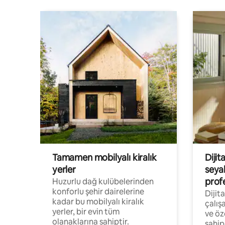
Tamamen mobilyalı kiralık
Dijit
yerler
seya
prof
Huzurlu dağ kulübelerinden
konforlu şehir dairelerine
Dijit
kadar bu mobilyalı kiralık
çalış
yerler, bir evin tüm
ve öz
olanaklarına sahiptir.
sahip