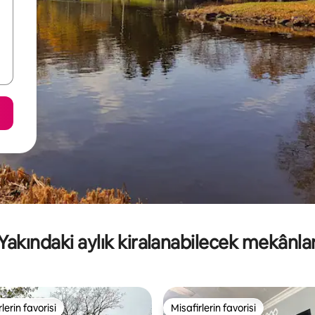
Yakındaki aylık kiralanabilecek mekânla
lerin favorisi
Misafirlerin favorisi
rin favorilerinden en beğenilenler arasında
Misafirlerin favorisi