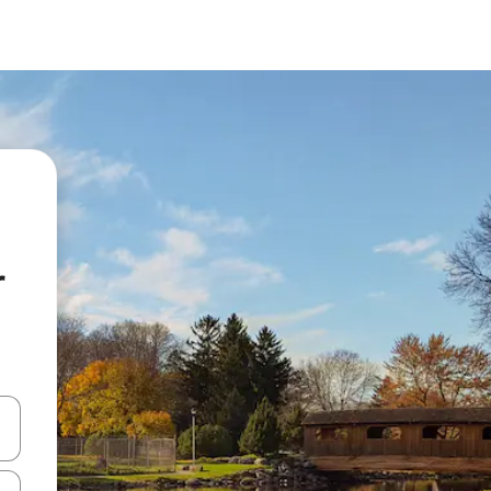
r
oklarıyla gezinin veya dokunarak ya da kaydırma hareketleriyle keşfedin