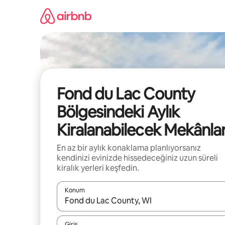
İçeriğe
atla
Fond du Lac County
Bölgesindeki Aylık
Kiralanabilecek Mekânla
En az bir aylık konaklama planlıyorsanız
kendinizi evinizde hissedeceğiniz uzun süreli
kiralık yerleri keşfedin.
Konum
Sonuçlar kullanılabilir olduğunda yukarı ve aşağı 
Giriş