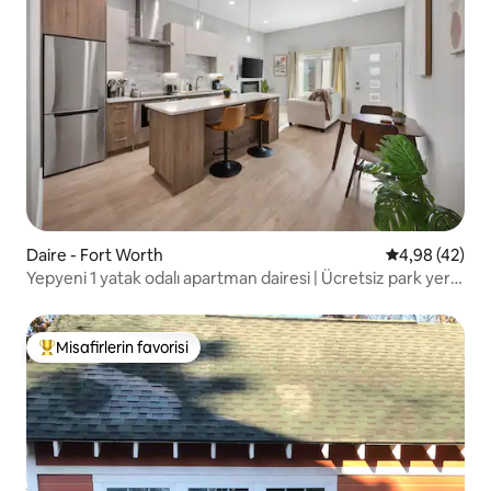
Daire - Fort Worth
5 üzerinden o
4,98 (42)
Yepyeni 1 yatak odalı apartman dairesi | Ücretsiz park yeri |
Fort Worth
Misafirlerin favorisi
Misafirlerin favorilerinden en beğenilenler arasında