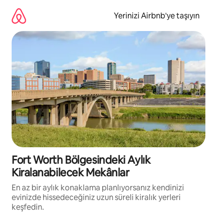
İçeriğe
atla
Yerinizi Airbnb'ye taşıyın
Fort Worth Bölgesindeki Aylık
Kiralanabilecek Mekânlar
En az bir aylık konaklama planlıyorsanız kendinizi
evinizde hissedeceğiniz uzun süreli kiralık yerleri
keşfedin.