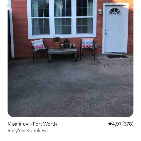
Misafir evi - Fort Worth
5 üzerinden or
4,97 (378)
Rosy'nin Konuk Evi