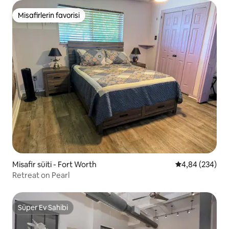
Misafirlerin favorisi
Misafirlerin favorisi
Misafir süiti - Fort Worth
5 üzerinden or
4,84 (234)
Retreat on Pearl
Süper Ev Sahibi
Süper Ev Sahibi