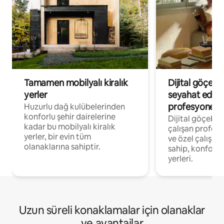
Tamamen mobilyalı kiralık
Dijital göçebe
yerler
seyahat eden
profesyonelle
Huzurlu dağ kulübelerinden
konforlu şehir dairelerine
Dijital göçebel
kadar bu mobilyalı kiralık
çalışan profesyo
yerler, bir evin tüm
ve özel çalışma
olanaklarına sahiptir.
sahip, konforl
yerleri.
Uzun süreli konaklamalar için olanaklar
ve avantajlar