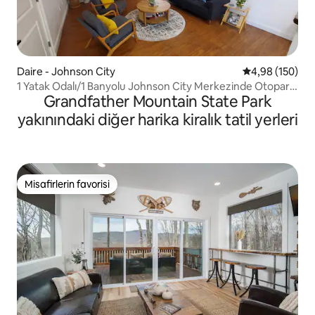
Daire - Johnson City
5 üzerinden or
4,98 (150)
1 Yatak Odalı/1 Banyolu Johnson City Merkezinde Otopark
Grandfather Mountain State Park
Geçişli
yakınındaki diğer harika kiralık tatil yerleri
Misafirlerin favorisi
Misafirlerin favorisi