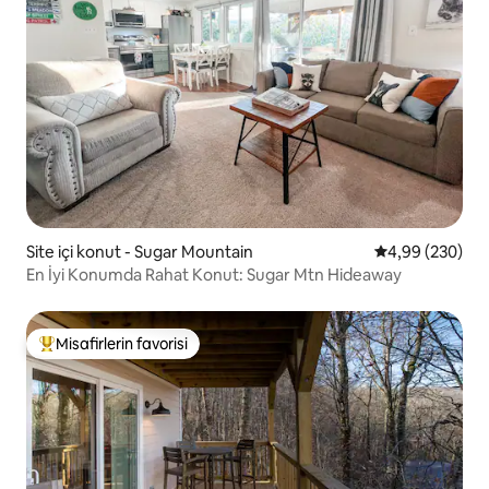
Site içi konut - Sugar Mountain
5 üzerinden or
4,99 (230)
En İyi Konumda Rahat Konut: Sugar Mtn Hideaway
Misafirlerin favorisi
Misafirlerin favorilerinden en beğenilenler arasında