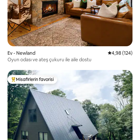
Ev - Newland
5 üzerinden or
4,98 (124)
Oyun odası ve ateş çukuru ile aile dostu
Misafirlerin favorisi
Misafirlerin favorilerinden en beğenilenler arasında