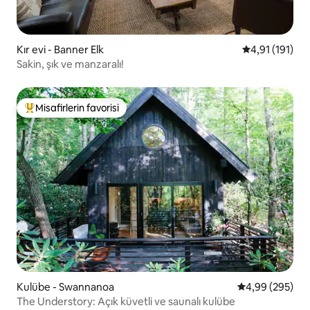
Kır evi - Banner Elk
5 üzerinden o
4,91 (191)
Sakin, şık ve manzaralı!
Misafirlerin favorisi
Misafirlerin favorilerinden en beğenilenler arasında
Kulübe - Swannanoa
5 üzerinden or
4,99 (295)
The Understory: Açık küvetli ve saunalı kulübe