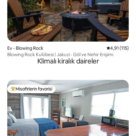
Ev - Blowing Rock
5 üzerinden o
4,91 (115)
Blowing Rock Kulübesi | Jakuzi · Göl ve Nehir Erişimi
Klimalı kiralık daireler
Misafirlerin favorisi
Misafirlerin favorilerinden en beğenilenler arasında