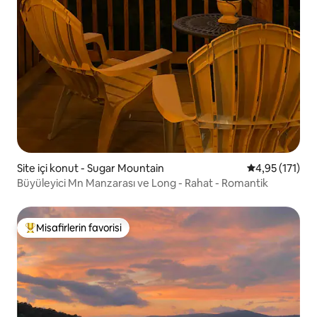
Site içi konut - Sugar Mountain
5 üzerinden o
4,95 (171)
Büyüleyici Mn Manzarası ve Long - Rahat - Romantik
Misafirlerin favorisi
Misafirlerin favorilerinden en beğenilenler arasında