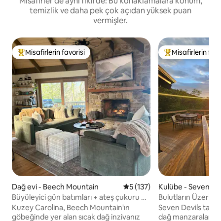
Misafirler de aynı fikirde: Bu konaklamalara konum,
temizlik ve daha pek çok açıdan yüksek puan
vermişler.
Misafirlerin favorisi
Misafirlerin favo
Misafirlerin favorilerinden en beğenilenler arasında
Misafirlerin favor
Dağ evi - Beech Mountain
5 üzerinden ortalama 5 puan
5 (137)
Kulübe - Seven Dev
Büyüleyici gün batımları + ateş çukuru +
Bulutların Üzerind
2 ebeveyn banyosu
Sonsuz Manzarala
Kuzey Carolina, Beech Mountain'ın
Seven Devils tati
göbeğinde yer alan sıcak dağ inzivanız
dağ manzaralarıyla