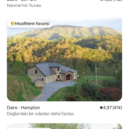
Nannie'nin Yuvası
Misafirlerin favorisi
Misafirlerin favorilerinden en beğenilenler arasında
Daire - Hampton
5 üzerinden or
4,97 (414)
Dağlardaki bir odadan daha fazlası