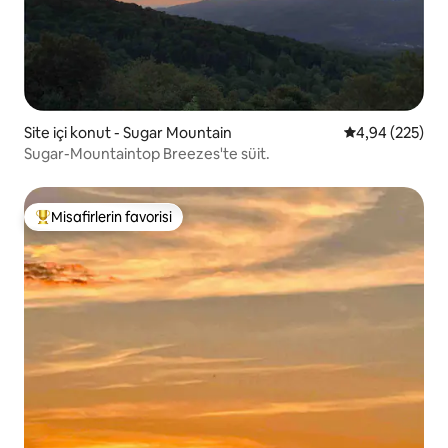
Site içi konut - Sugar Mountain
5 üzerinden or
4,94 (225)
Sugar-Mountaintop Breezes'te süit.
Misafirlerin favorisi
Misafirlerin favorilerinden en beğenilenler arasında