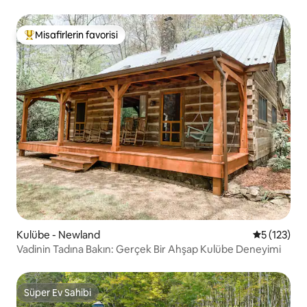
Misafirlerin favorisi
Misafirlerin favorilerinden en beğenilenler arasında
Kulübe - Newland
5 üzerinde
5 (123)
Vadinin Tadına Bakın: Gerçek Bir Ahşap Kulübe Deneyimi
Süper Ev Sahibi
Süper Ev Sahibi