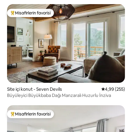
Misafirlerin favorisi
Misafirlerin favorilerinden en beğenilenler arasında
Site içi konut - Seven Devils
5 üzerinden or
4,99 (255)
Büyüleyici Büyükbaba Dağı Manzaralı Huzurlu İnziva
Misafirlerin favorisi
Misafirlerin favorilerinden en beğenilenler arasında