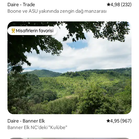
Daire - Trade
5 üzerinden or
4,98 (232)
Boone ve ASU yakınında zengin dağ manzarası
Misafirlerin favorisi
Misafirlerin favorilerinden en beğenilenler arasında
Daire - Banner Elk
5 üzerinden or
4,95 (967)
Banner Elk NC'deki "Kulübe"