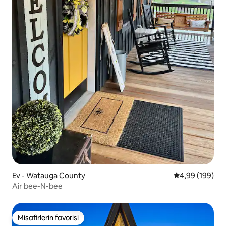
Ev - Watauga County
5 üzerinden or
4,99 (199)
Air bee-N-bee
Misafirlerin favorisi
Misafirlerin favorisi