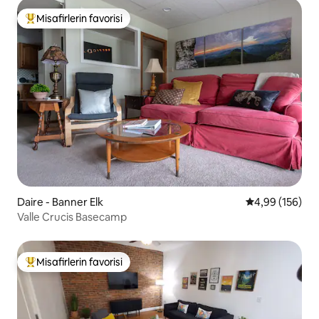
Misafirlerin favorisi
Misafirlerin favorilerinden en beğenilenler arasında
Daire - Banner Elk
5 üzerinden or
4,99 (156)
Valle Crucis Basecamp
Misafirlerin favorisi
Misafirlerin favorilerinden en beğenilenler arasında