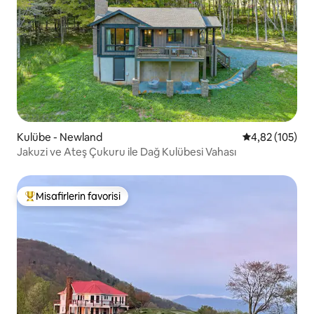
Kulübe - Newland
5 üzerinden or
4,82 (105)
Jakuzi ve Ateş Çukuru ile Dağ Kulübesi Vahası
Misafirlerin favorisi
Misafirlerin favorilerinden en beğenilenler arasında