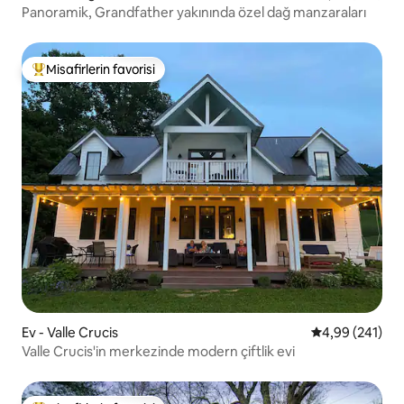
Panoramik, Grandfather yakınında özel dağ manzaraları
Misafirlerin favorisi
Misafirlerin favorilerinden en beğenilenler arasında
Ev - Valle Crucis
5 üzerinden or
4,99 (241)
Valle Crucis'in merkezinde modern çiftlik evi