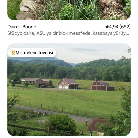
Daire - Boone
5 üzerinden or
4,94 (692)
Stüdyo daire, ASU'ya bir blok mesafede, kasabaya yürüyüş
mesafesinde
Misafirlerin favorisi
Misafirlerin favorilerinden en beğenilenler arasında