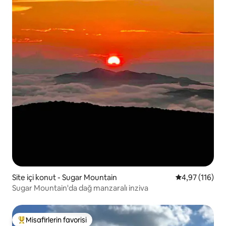
Site içi konut - Sugar Mountain
5 üzerinden o
4,97 (116)
Sugar Mountain'da dağ manzaralı inziva
Misafirlerin favorisi
Misafirlerin favorilerinden en beğenilenler arasında