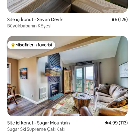
Site içi konut - Seven Devils
5 üzerinde
5 (125)
Büyükbabanın Köşesi
Misafirlerin favorisi
Misafirlerin favorilerinden en beğenilenler arasında
Site içi konut - Sugar Mountain
5 üzerinden o
4,99 (113)
Sugar Ski Supreme Çatı Katı