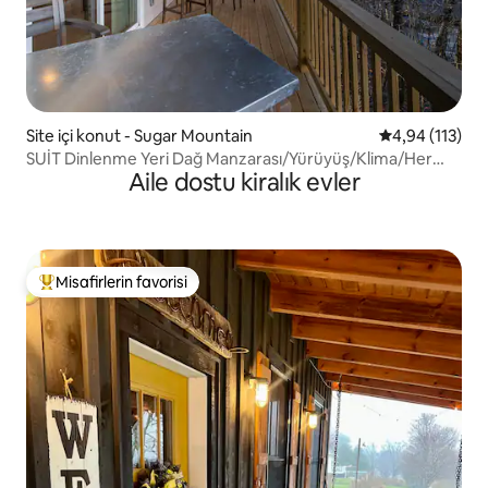
Site içi konut - Sugar Mountain
5 üzerinden o
4,94 (113)
SUİT Dinlenme Yeri Dağ Manzarası/Yürüyüş/Klima/Her
Aile dostu kiralık evler
şeye yakın
Misafirlerin favorisi
Misafirlerin favorilerinden en beğenilenler arasında