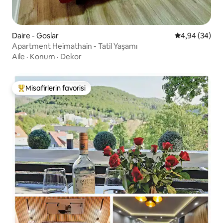
Daire - Goslar
5 üzerinden o
4,94 (34)
Apartment Heimathain - Tatil Yaşamı
Aile
·
Konum
·
Dekor
Misafirlerin favorisi
Misafirlerin favorilerinden en beğenilenler arasında