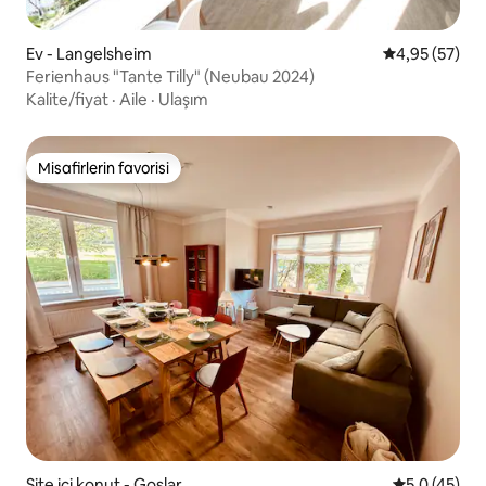
Ev - Langelsheim
5 üzerinden o
4,95 (57)
Ferienhaus "Tante Tilly" (Neubau 2024)
Kalite/fiyat
·
Aile
·
Ulaşım
Misafirlerin favorisi
Misafirlerin favorisi
Site içi konut - Goslar
5 üzerinden
5,0 (45)