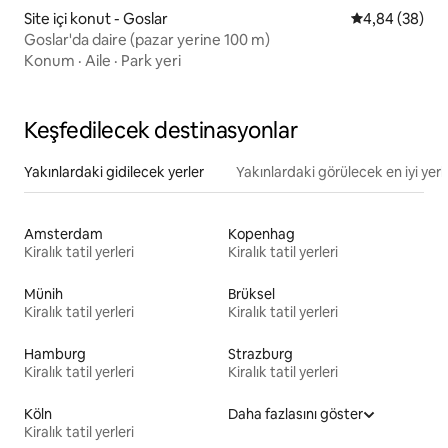
Site içi konut - Goslar
5 üzerinden o
4,84 (38)
Goslar'da daire (pazar yerine 100 m)
Konum
·
Aile
·
Park yeri
Keşfedilecek destinasyonlar
Yakınlardaki gidilecek yerler
Yakınlardaki görülecek en iyi yerl
Amsterdam
Kopenhag
Kiralık tatil yerleri
Kiralık tatil yerleri
Münih
Brüksel
Kiralık tatil yerleri
Kiralık tatil yerleri
Hamburg
Strazburg
Kiralık tatil yerleri
Kiralık tatil yerleri
Köln
Daha fazlasını göster
Kiralık tatil yerleri