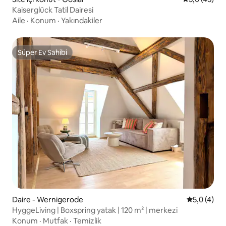
Kaiserglück Tatil Dairesi
Aile
·
Konum
·
Yakındakiler
Süper Ev Sahibi
Süper Ev Sahibi
Daire - Wernigerode
5 üzerinde
5,0 (4)
HyggeLiving | Boxspring yatak | 120 m² | merkezi
Konum
·
Mutfak
·
Temizlik