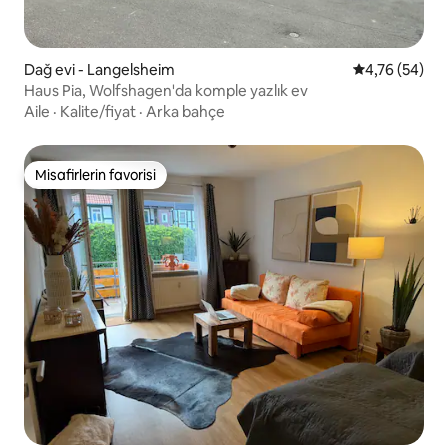
Dağ evi - Langelsheim
5 üzerinden o
4,76 (54)
Haus Pia, Wolfshagen'da komple yazlık ev
Aile
·
Kalite/fiyat
·
Arka bahçe
Misafirlerin favorisi
Misafirlerin favorisi