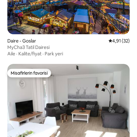
Daire - Goslar
5 üzerinden 
4,91 (32)
MyCha3 Tatil Dairesi
Aile
·
Kalite/fiyat
·
Park yeri
Misafirlerin favorisi
Misafirlerin favorisi