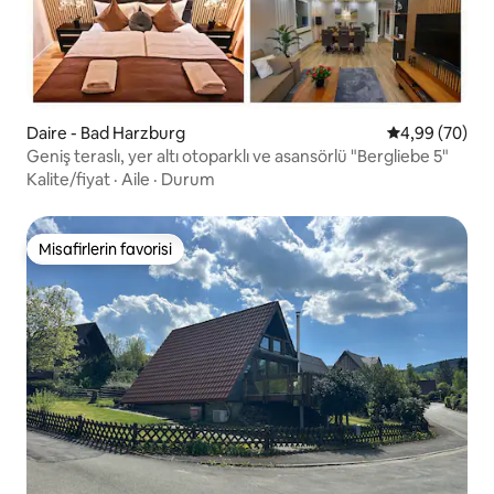
Daire - Bad Harzburg
5 üzerinden o
4,99 (70)
Geniş teraslı, yer altı otoparklı ve asansörlü "Bergliebe 5"
Kalite/fiyat
·
Aile
·
Durum
Misafirlerin favorisi
Misafirlerin favorisi