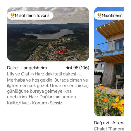
Misafirlerin favorisi
Misafirlerin favo
Misafirlerin favorilerinden en beğenilenler arasında
Misafirlerin favor
Daire - Langelsheim
5 üzerinden ortalama 4,95 puan
4,95 (106)
Lilly ve Olaf'ın Harz'daki tatil dairesi -
WLAN
Merhaba ve hoş geldin. Burada olman ve
ilgilenmen çok güzel. Umarım seni birkaç
günlüğüne buraya gelmeye ikna
edebilirim. Harz Dağları'nın hemen
eteklerinde harika bir tatil dairesi
Kalite/fiyat
·
Konum
·
Sessiz
bulacaksın. Daire 2018 yılında
yenilenmiştir ve sürekli yenilenmektedir.
Banyo, tuvalet, oturma ve yemek
Dağ evi - Altenau
odasında mutfak ve iki yatak odası
Chalet "Panorama
bulunmaktadır. Arabayla 5 dakikada