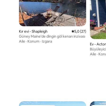
Kır evi - Shapleigh
5 üzerinden ortalama
5,0 (27)
Güney Maine'de dingin göl kenarı inzivası
Aile
·
Konum
·
Izgara
Ev - Acto
Büyüleyic
Sahil Evi!
Aile
·
Kon