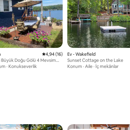
 5,0 puan, 27 değerlendirme
n
5 üzerinden ortalama 4,94 puan, 16 değerl
4,94 (16)
Ev - Wakefield
i Büyük Doğu Gölü 4 Mevsim
Sunset Cottage on the Lake
um
·
Konukseverlik
Konum
·
Aile
·
İç mekânlar