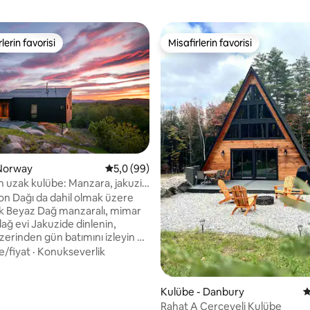
lerin favorisi
Misafirlerin favorisi
rin favorilerinden en beğenilenler arasında
Misafirlerin favorisi
,98 puan, 192 değerlendirme
 Norway
5 üzerinden ortalama 5,0 puan, 99 değerl
5,0 (99)
 uzak kulübe: Manzara, jakuzi,
akika yürüme mesafesinde
n Dağı da dahil olmak üzere
 Beyaz Dağ manzaralı, mimar
uzide dinlenin,
zerinden gün batımını izleyin ve
yürüyüş parkurlarına ve kayak
e/fiyat
·
Konukseverlik
 yakın huzurlu bir orman
 çıkarın. 1 Kasım-15 Nisan
 4 ÇEKER veya DÖRT ÇEKER
Kulübe - Danbury
5
onbahara
Rahat A Çerçeveli Kulübe