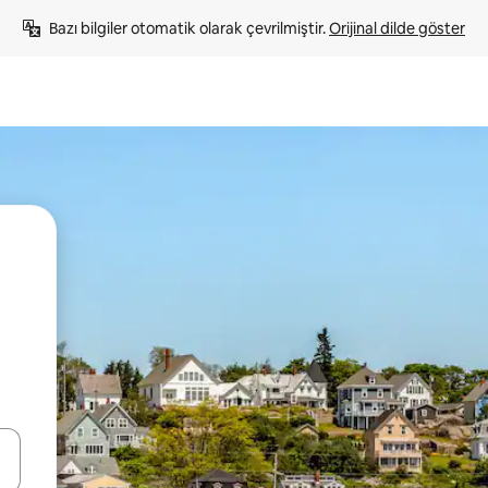
Bazı bilgiler otomatik olarak çevrilmiştir. 
Orijinal dilde göster
oklarıyla gezinin veya dokunarak ya da kaydırma hareketleriyle keşfedin