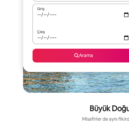
Giriş
Çıkış
Arama
Büyük Doğu G
Misafirler de aynı fik