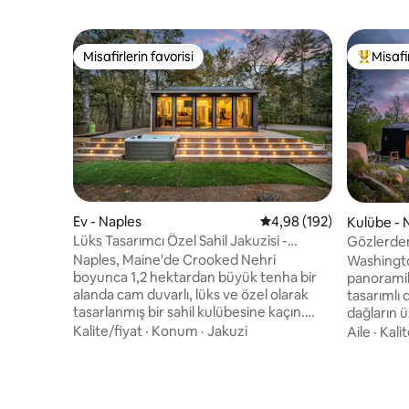
Misafirlerin favorisi
Misafir
Misafirlerin favorisi
Misafirle
Ev - Naples
5 üzerinden ortalama 4
4,98 (192)
Kulübe -
Lüks Tasarımcı Özel Sahil Jakuzisi -
Gözlerden
Gözlerden Uzak
göle 10 d
Naples, Maine'de Crooked Nehri
Washingto
boyunca 1,2 hektardan büyük tenha bir
panoramik
alanda cam duvarlı, lüks ve özel olarak
tasarımlı dağ evi Jak
tasarlanmış bir sahil kulübesine kaçın.
dağların ü
Nehir etrafınızı sararak tam bir
göllere, 
Kalite/fiyat
·
Konum
·
Jakuzi
Aile
·
Kalit
mahremiyet, size ait kumlu bir plaj,
alanlarına
Sebago Gölü'ne doğrudan erişim
ortamının keyfini
sağlayan bir iskele ve birkaç dakika
arasında
uzaklıkta eyalet parkı sunuyor. Yıl
GEREKLİDİR Mayıs 2026'dan s