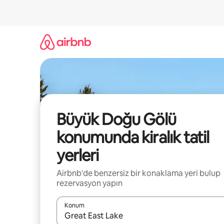
İçeriğe
atla
Büyük Doğu Gölü
konumunda kiralık tatil
yerleri
Airbnb'de benzersiz bir konaklama yeri bulup
rezervasyon yapın
Konum
Sonuçlar kullanılabilir olduğunda yukarı ve aşağı 