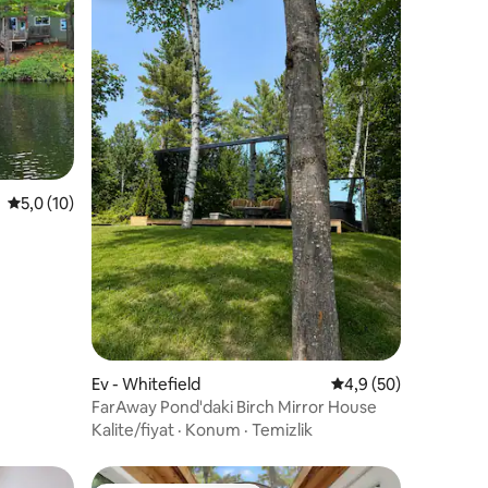
endirme
5 üzerinden ortalama 5,0 puan, 10 değerlendirme
5,0 (10)
Ev - Whitefield
5 üzerinden ortalam
4,9 (50)
FarAway Pond'daki Birch Mirror House
Kalite/fiyat
·
Konum
·
Temizlik