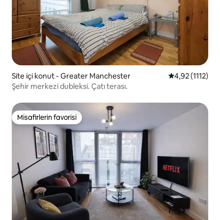
Site içi konut - Greater Manchester
5 üzerinden or
4,92 (1112)
Şehir merkezi dubleksi. Çatı terası.
Misafirlerin favorisi
Misafirlerin favorisi