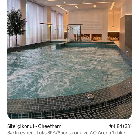
Site içi konut - Cheetham
5 üzerinden o
4,84 (38)
Saklı cevher - Lüks SPA/Spor salonu ve AO Arena 1 dakika
uzaklıkta