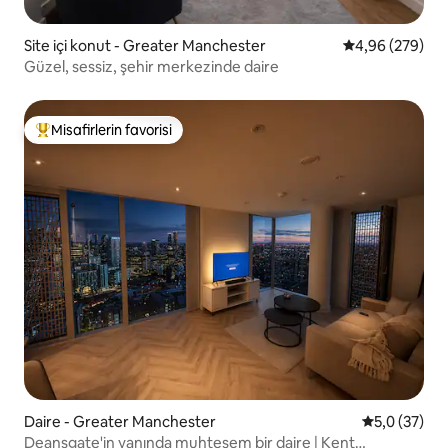
Site içi konut - Greater Manchester
5 üzerinden or
4,96 (279)
Güzel, sessiz, şehir merkezinde daire
Misafirlerin favorisi
Misafirlerin favorilerinden en beğenilenler arasında
Daire - Greater Manchester
5 üzerinden
5,0 (37)
Deansgate'in yanında muhteşem bir daire | Kent