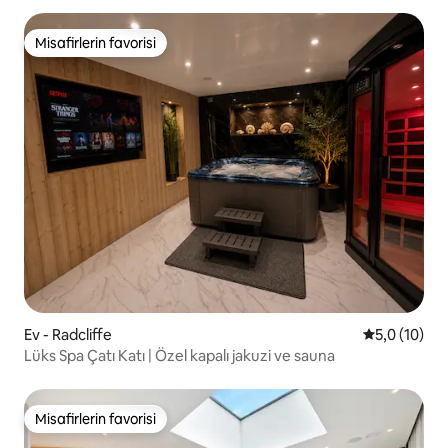
Misafirlerin favorisi
Misafirlerin favorisi
Ev - Radcliffe
5 üzerinden
5,0 (10)
Lüks Spa Çatı Katı | Özel kapalı jakuzi ve sauna
Misafirlerin favorisi
Misafirlerin favorisi