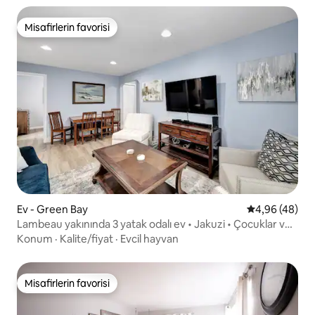
Misafirlerin favorisi
Misafirlerin favorisi
Ev - Green Bay
5 üzerinden o
4,96 (48)
Lambeau yakınında 3 yatak odalı ev • Jakuzi • Çocuklar ve
köpekler kabul edilir
Konum
·
Kalite/fiyat
·
Evcil hayvan
Misafirlerin favorisi
Misafirlerin favorisi