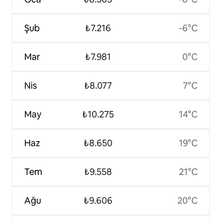
Şub
₺7.216
-6°C
Mar
₺7.981
0°C
Nis
₺8.077
7°C
May
₺10.275
14°C
Haz
₺8.650
19°C
Tem
₺9.558
21°C
Ağu
₺9.606
20°C