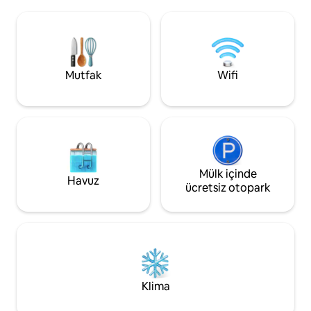
noktasıdır! 🌊 Geano's Boat Launch'a kısa
Lambeau Field'a 1
bir yürüyüş mesafesinde ve Lambeau
mesafede, yemek 
Field'a sadece 22 dakika uzaklıkta. Açık
mekanlarına birkaç
hava tutkunları ve futbol taraftarları için
bu mekân, tarihi k
mükemmel bir yer! 🏈🚤
konforu ve rakipsi
@stayathuntsville'i Instagram'da takip
konumu bir araya g
Mutfak
Wifi
edin
Mülk içinde
Havuz
ücretsiz otopark
Klima