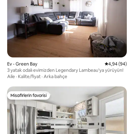
Ev - Green Bay
5 üzerinden o
4,94 (94)
3 yatak odalı evimizden Legendary Lambeau'ya yürüyün!
Aile
·
Kalite/fiyat
·
Arka bahçe
Misafirlerin favorisi
Misafirlerin favorisi