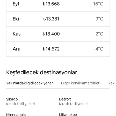
Eyl
₺13.668
16°C
Eki
₺13.381
9°C
Kas
₺18.400
2°C
Ara
₺14.672
-4°C
Keşfedilecek destinasyonlar
Yakınlardaki gidilecek yerler
Diğer konaklama türleri
Yakı
Şikago
Detroit
Kiralık tatil yerleri
Kiralık tatil yerleri
Minneapolis
Milwaukee