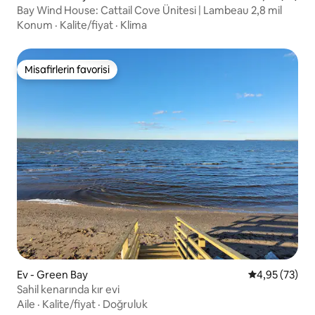
Bay Wind House: Cattail Cove Ünitesi | Lambeau 2,8 mil
Konum
·
Kalite/fiyat
·
Klima
Misafirlerin favorisi
Misafirlerin favorisi
Ev - Green Bay
5 üzerinden o
4,95 (73)
Sahil kenarında kır evi
Aile
·
Kalite/fiyat
·
Doğruluk