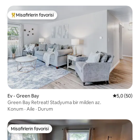
Misafirlerin favorisi
Misafirlerin favorilerinden en beğenilenler arasında
Ev - Green Bay
5 üzerinden 
5,0 (50)
Green Bay Retreat! Stadyuma bir milden az.
Konum
·
Aile
·
Durum
Misafirlerin favorisi
Misafirlerin favorisi