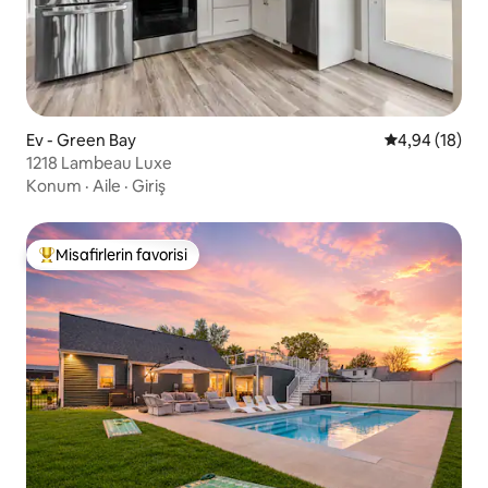
Ev - Green Bay
5 üzerinden o
4,94 (18)
1218 Lambeau Luxe
Konum
·
Aile
·
Giriş
Misafirlerin favorisi
Misafirlerin favorilerinden en beğenilenler arasında