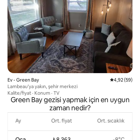
Ev - Green Bay
5 üzerinden o
4,92 (59)
Lambeau'ya yakın, şehir merkezi
Kalite/fiyat
·
Konum
·
TV
Green Bay gezisi yapmak için en uygun
zaman nedir?
Ay
Ort. fiyat
Ort. sıcaklık
Oca
₺8.363
-8°C