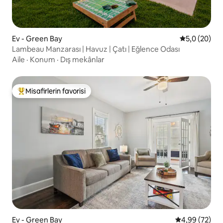
Ev - Green Bay
5 üzerinden 
5,0 (20)
Lambeau Manzarası | Havuz | Çatı | Eğlence Odası
Aile
·
Konum
·
Dış mekânlar
Misafirlerin favorisi
Misafirlerin favorilerinden en beğenilenler arasında
Ev - Green Bay
5 üzerinden o
4,99 (72)