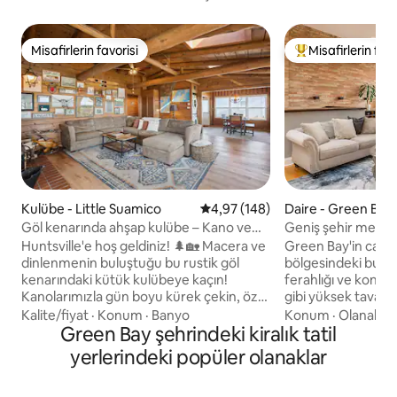
Misafirlerin favorisi
Misafirlerin favo
Misafirlerin favorisi
Misafirlerin favor
Kulübe - Little Suamico
5 üzerinden ortalama 4,97 puan
4,97 (148)
Daire - Green Bay
Göl kenarında ahşap kulübe – Kano ve
Geniş şehir merkezi
açık hava şöminesi!
Huntsville'e hoş geldiniz! 🌲🏡 Macera ve
Green Bay'in canl
dinlenmenin buluştuğu bu rustik göl
bölgesindeki bu fer
kenarındaki kütük kulübeye kaçın!
ferahlığı ve konfor
Kanolarımızla gün boyu kürek çekin, özel
gibi yüksek tavanla
iskeleden balık tutun veya sadece
miktarda doğal ışığ
Kalite/fiyat
·
Konum
·
Banyo
Konum
·
Olanaklar
huzurlu sahil manzarasının tadını çıkarın.
Green Bay şehrindeki kiralık tatil
verandasına sahip
İster gün doğumunda kahve içiyor ister
adasının etrafında 
yerlerindeki popüler olanaklar
ateşin yanında yıldızları izliyor olun, bu
oynayın, çatıdaki i
rahat inziva yeri mükemmel bir kaçış
veya maç gününde