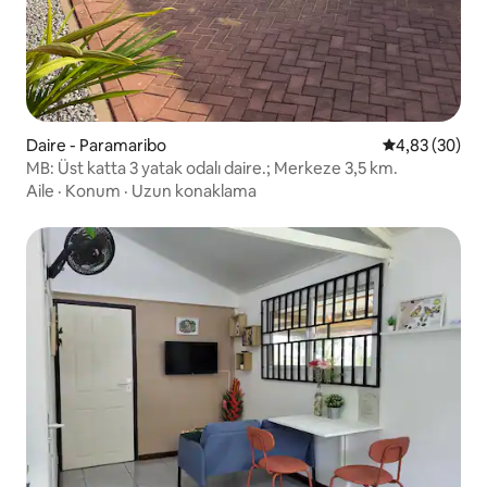
Daire - Paramaribo
5 üzerinden o
4,83 (30)
MB: Üst katta 3 yatak odalı daire.; Merkeze 3,5 km.
Aile
·
Konum
·
Uzun konaklama