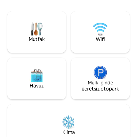
mesafesinde süpe
mevcuttur. Ön ve arka teras, çamaşır
lokantalar, okullar ,
makinesi ve ekstra vantilatörler konforu
bulunmaktadır. Hermitage alışveriş
artırır. Daha uzun konaklamalar, çalışarak
merkezi , KFC , Mac Donald ve Popeyes
tatil veya daha yavaş bir tempoda birkaç
yakındır . Çevrede 
gün için ideal.
Arabayla 5 dakikal
şirketleri
Mutfak
Wifi
Mülk içinde
Havuz
ücretsiz otopark
Klima