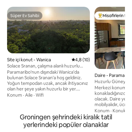
Süper Ev Sahibi
Misafirlerin favo
Süper Ev Sahibi
Misafirlerin favor
Site içi konut - Wanica
5 üzerinden ortalama 4,8 pua
4,8 (10)
Solace Sranan, çalışma alanlı huzurlu
konaklama
Paramaribo'nun dışındaki Wanica'da
Daire - Paramarib
bulunan Solace Sranan'a hoş geldiniz.
Huzurlu Güney Ap
Yoğun tempodan uzak, ancak ihtiyacınız
Merkezi konumdak
olan her şeye yakın huzurlu bir yer.
konakladığınızda a
Dairede iki klimalı yatak odası, aydınlık bir
Konum
·
Aile
·
Wifi
olacak. Daire yeni ve tamamen
oturma odası ve bir mutfak
mobilyalıdır, ücret
bulunmaktadır. Yemek masası aynı
bağlantısı vardır. Sıcak ve soğuk su
Konum
·
Konuksev
zamanda çalışma alanı olarak da
Groningen şehrindeki kiralık tatil
mevcuttur . Tam klima. Hırsızlar ütü
kullanılabilir; istenirse hızlı kablosuz
,alarm , kamera il
internet bağlantısı ve yazıcı da
yerlerindeki popüler olanaklar
alınmıştır. 5 -10 d
sağlanabilir. Sineklikli bebek karyolası