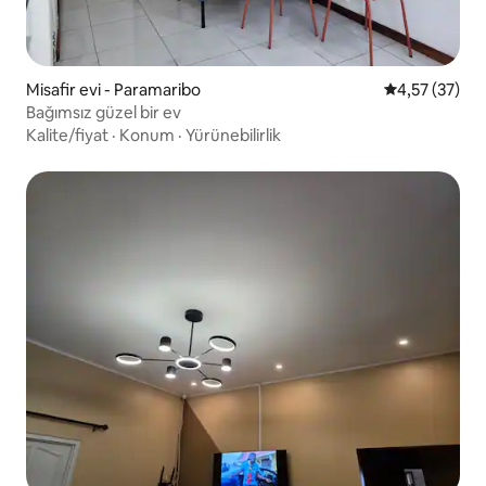
Misafir evi - Paramaribo
5 üzerinden o
4,57 (37)
Bağımsız güzel bir ev
Kalite/fiyat
·
Konum
·
Yürünebilirlik