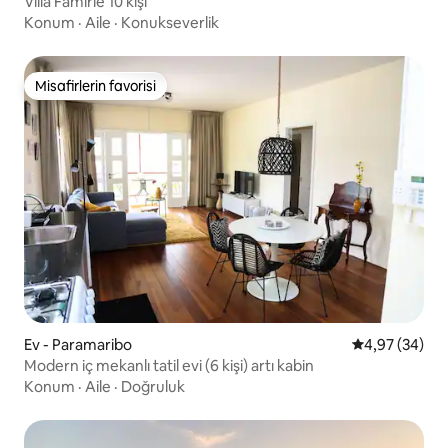
Villa Famirie 10 kişi
Konum
·
Aile
·
Konukseverlik
Misafirlerin favorisi
Misafirlerin favorisi
Ev - Paramaribo
5 üzerinden o
4,97 (34)
Modern iç mekanlı tatil evi (6 kişi) artı kabin
Konum
·
Aile
·
Doğruluk