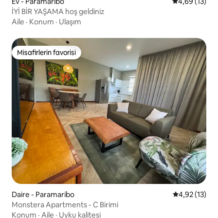
Ev - Paramaribo
5 üzerinden o
4,69 (13)
İYİ BİR YAŞAMA hoş geldiniz
Aile
·
Konum
·
Ulaşım
Misafirlerin favorisi
Misafirlerin favorisi
Daire - Paramaribo
5 üzerinden 
4,92 (13)
Monstera Apartments - C Birimi
Konum
·
Aile
·
Uyku kalitesi