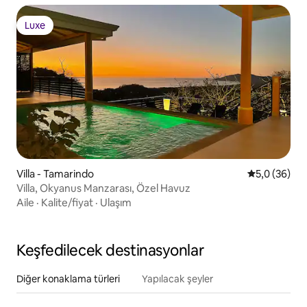
Luxe
Luxe
Villa - Tamarindo
5 üzerinden 
5,0 (36)
Villa, Okyanus Manzarası, Özel Havuz
Aile
·
Kalite/fiyat
·
Ulaşım
Keşfedilecek destinasyonlar
Diğer konaklama türleri
Yapılacak şeyler