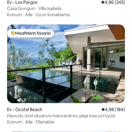
Ev - Los Pargos
5 üzerinden or
4,96 (245)
Casa Gungun - Villa Isabela
Konum
·
Aile
·
Uzun konaklama
Misafirlerin favorisi
Misafirlerin favorilerinden en beğenilenler arasında
Ev - Ocotal Beach
5 üzerinden or
4,98 (184)
Havuzlu özel okyanus manzaralı ev, plaja kısa yürüyüş!
Konum
·
Aile
·
Olanaklar