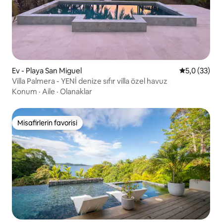
Ev - Playa San Miguel
5 üzerinden
5,0 (33)
Villa Palmera - YENİ denize sıfır villa özel havuz
Konum
·
Aile
·
Olanaklar
Misafirlerin favorisi
Misafirlerin favorisi