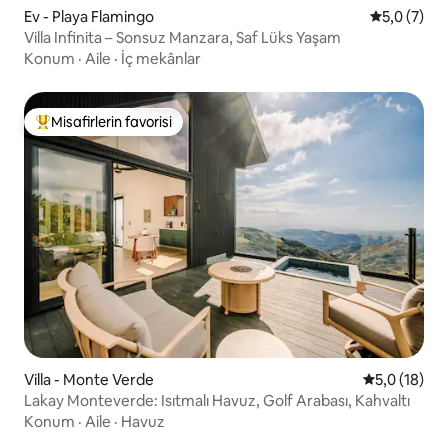
Ev - Playa Flamingo
5 üzerinde
5,0 (7)
Villa Infinita – Sonsuz Manzara, Saf Lüks Yaşam
Konum
·
Aile
·
İç mekânlar
Misafirlerin favorisi
Misafirlerin favorilerinden en beğenilenler arasında
Villa - Monte Verde
5 üzerinden
5,0 (18)
Lakay Monteverde: Isıtmalı Havuz, Golf Arabası, Kahvaltı
Konum
·
Aile
·
Havuz