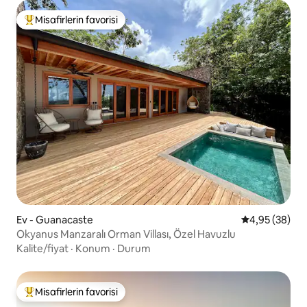
Misafirlerin favorisi
Misafirlerin favorilerinden en beğenilenler arasında
Ev - Guanacaste
5 üzerinden o
4,95 (38)
Okyanus Manzaralı Orman Villası, Özel Havuzlu
Kalite/fiyat
·
Konum
·
Durum
Misafirlerin favorisi
Misafirlerin favorilerinden en beğenilenler arasında