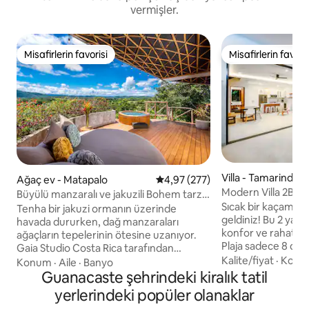
vermişler.
Misafirlerin favorisi
Misafirlerin favoris
Misafirlerin favorisi
Misafirlerin favoris
Villa - Tamarindo
Ağaç ev - Matapalo
5 üzerinden ortalama 4,97 puan
4,97 (277)
Modern Villa 2BR | 
Büyülü manzaralı ve jakuzili Bohem tarzı
Özel Havuz
Sıcak bir kaçamak i
şık ağaç ev
Tenha bir jakuzi ormanın üzerinde
geldiniz! Bu 2 yatak odalı, 3 banyolu villa
havada dururken, dağ manzaraları
konfor ve rahatlama
ağaçların tepelerinin ötesine uzanıyor.
Plaja sadece 8 dak
Gaia Studio Costa Rica tarafından
mesafesinde bulu
Kalite/fiyat
·
Konu
tasarlanan bu payanda ev, modern
Konum
·
Aile
·
Banyo
maceranın mükemm
tropikal tasarımı kendine has bir
Guanacaste şehrindeki kiralık tatil
sahip olacaksınız. 
deneyime dönüştürüyor. İçeride bir king
yerlerindeki popüler olanaklar
internet ile bağlant
yataklı yatak odası ve çekyat vardır, 4