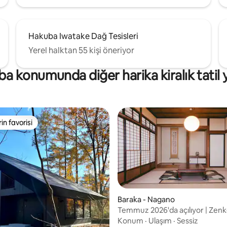
i yaşayın.
sorunsuz hizmet sunuyoruz.
Temmuz'dan eylül ayına kadar 
sezonu boyunca burada yazlık o
Hakuba Iwatake Dağ Tesisleri
konaklayabilirsiniz. Gündüzleri 
°C'lik serin bir esinti vardır, bu 
Yerel halktan 55 kişi öneriyor
sabah ve akşam giyecek bir şey
bulundurmak isteyebilirsiniz.
a konumunda diğer harika kiralık tatil y
rin favorisi
rin favorisi
Baraka - Nagano
Temmuz 2026'da açılıyor | Zenkō
ama 5 puan, 5 değerlendirme
dakika yürüme mesafesinde | Ya
Konum
·
Ulaşım
·
Sessiz