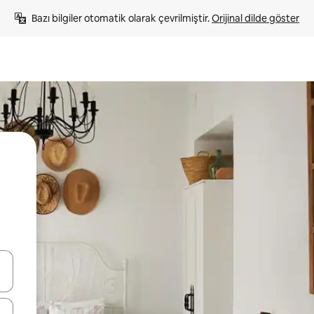
Bazı bilgiler otomatik olarak çevrilmiştir. 
Orijinal dilde göster
oklarıyla gezinin veya dokunarak ya da kaydırma hareketleriyle keşfedin