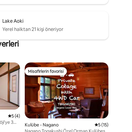
yaz
larak
yaklaşık 20
Lake Aoki
nedenle
Yerel halktan 21 kişi öneriyor
ler
erleri
Misafirlerin favorisi
Misafirlerin favorisi
5 üzerinden ortalama 5 puan, 4 değerlendirme
5 (4)
ji'ye 3
Kulübe - Nagano
5 üzerinden ortal
5 (15)
şar gibi
Nagano Togakushi Özel Orman Kulübesi