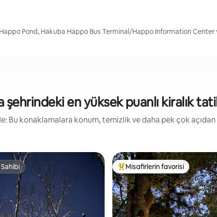
a Happo Pond, Hakuba Happo Bus Terminal/Happo Information Center 
şehrindeki en yüksek puanlı kiralık tatil
irde: Bu konaklamalara konum, temizlik ve daha pek çok açıdan
 Sahibi
Misafirlerin favorisi
 Sahibi
Misafirlerin favorilerinden en b