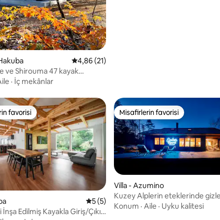
konaklayacağınız Japon evi AK
 Hakuba
5 üzerinden ortalama 4,86 puan, 21 değerl
4,86 (21)
e ve Shirouma 47 kayak
ne yakın, aile ve arkadaşlarla
ile
·
İç mekânlar
sakin bir ortamı tek başına
rsiniz.
rin favorisi
Misafirlerin favorisi
rin favorisi
Misafirlerin favorisi
Villa - Azumino
Kuzey Alplerin eteklerinde giz
ba
5 üzerinden ortalama 5 puan, 5 değerl
5 (5)
yetişkinlere özel tatil köyü | Öze
Konum
·
Aile
·
Uyku kalitesi
ni İnşa Edilmiş Kayakla Giriş/Çıkış
Açık hava barbeküsü | Hakuba |