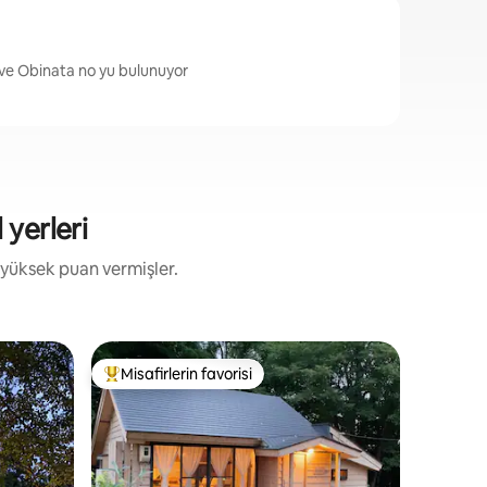
ve Obinata no yu bulunuyor
 yerleri
 yüksek puan vermişler.
Kulübe -
Misafirlerin favorisi
Misafi
eğenilenler arasında
Misafirlerin favorilerinden en beğenilenler arasında
Misafirl
Hakuba47
Doğanın 
Cocoro C
Kaplıca
çevreledi
bulunan lüks bi
yer alan 