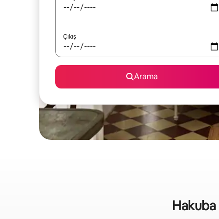
Çıkış
Arama
Hakuba bö