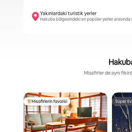
Yakınlardaki turistik yerler
Hakuba bölgesindeki en popüler yerler arasınd
Hakuba 
Misafirler de aynı fik
Misafirlerin favorisi
Süper Ev
Misafirlerin favorilerinden en beğenilenler arasında
Süper Ev