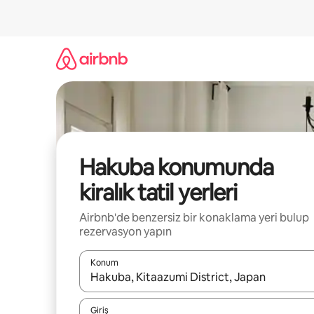
İçeriğe
atla
Hakuba konumunda
kiralık tatil yerleri
Airbnb'de benzersiz bir konaklama yeri bulup
rezervasyon yapın
Konum
Sonuçlar kullanılabilir olduğunda yukarı ve aşağı 
Giriş