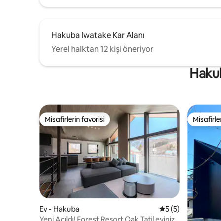
deneyimin
Hakuba Iwatake Kar Alanı
Yerel halktan 12 kişi öneriyor
Hakub
Misafirlerin favorisi
Misafirle
Misafirlerin favorisi
Misafirle
Ev - Hakuba
5 üzerinden ortal
5 (5)
Yeni Açıldı! Forest Resort Oak Tatil eviniz