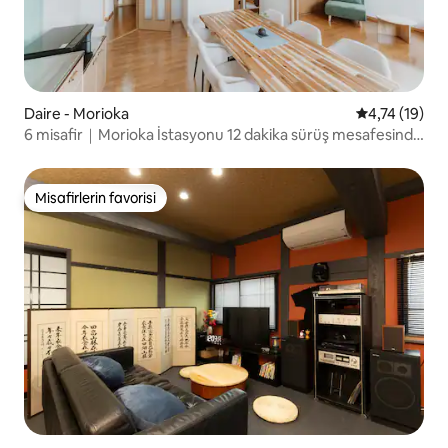
Daire - Morioka
5 üzerinden 
4,74 (19)
6 misafir｜Morioka İstasyonu 12 dakika sürüş mesafesinde
｜ 1 park yeri
Misafirlerin favorisi
Misafirlerin favorisi