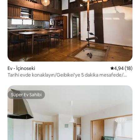
Ev - İçinoseki
5 üzerinden o
4,94 (18)
Tarihi evde konaklayın/Geibikei'ye 5 dakika mesafede/
Ücretsiz park
Süper Ev Sahibi
Süper Ev Sahibi