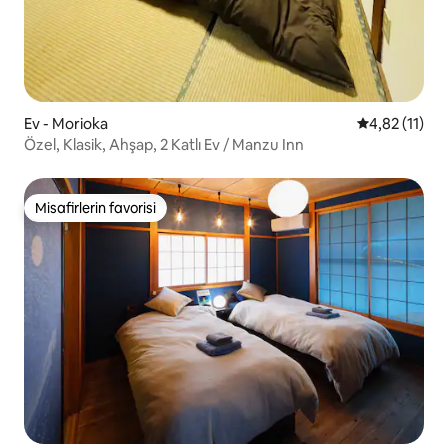
Ev - Morioka
5 üzerinden 
4,82 (11)
Özel, Klasik, Ahşap, 2 Katlı Ev / Manzu Inn
Misafirlerin favorisi
Misafirlerin favorisi