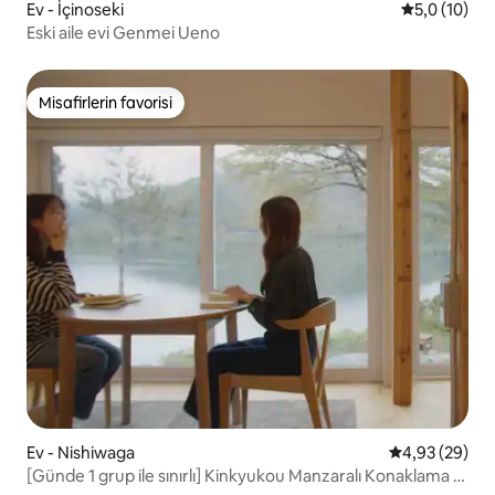
Ev - İçinoseki
5 üzerinden
5,0 (10)
Eski aile evi Genmei Ueno
Misafirlerin favorisi
Misafirlerin favorisi
Ev - Nishiwaga
5 üzerinden o
4,93 (29)
[Günde 1 grup ile sınırlı] Kinkyukou Manzaralı Konaklama |