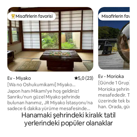
Misafirlerin favorisi
Misafirlerin favoris
Misafirlerin favorilerinden en beğenilenler arasında
Misafirlerin favoris
Ev - Morioka
Ev - Miyako
5 üzerinden ortalama 5,0 pua
5,0 (23)
[Günde 1 Grup] Yıl
[Wa no Oshukumikami] Miyako
Gizli Konaklama /
Morioka şehrine ar
İstasyonu'nun yakınında ~ Japonya'da bir
Japon hanı Mikami'ye hoş geldiniz!
İstasyonu'ndan ara
mesafededir. Twink
evde huzurlu bir zaman ~
Sanriku'nun güzel Miyako şehrinde
Retreat Twinkle St
üzerinde tek başına
bulunan hanımız, JR Miyako İstasyonu'na
han. Orada, günlü
sadece 6 dakika yürüme mesafesinde
sadece size özel, 
Hanamaki şehrindeki kiralık tatil
sessiz bir yerleşim alanında
zaman geçirirsiniz. Pansiyonun dışın
bulunmaktadır.Şehrin
yerlerindeki popüler olanaklar
yaklaşık 350 m² b
koşuşturmacasından uzakta kendinizi
büyük bir ahşap v
rahat hissedebileceğiniz bir "Japon" alanı
Bu konum, geceler