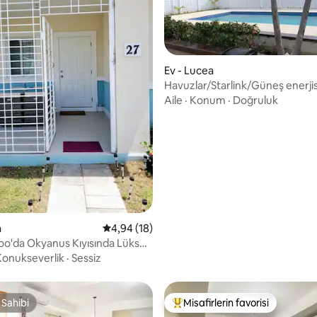
Ev - Lucea
Havuzlar/Starlink/Güneş enerjis
yeri/Spor salonu
Aile
·
Konum
·
Doğruluk
4,91 puan, 70 değerlendirme
a
5 üzerinden ortalama 4,94 puan, 18 değerl
4,94 (18)
o'da Okyanus Kıyısında Lüks
zaralı Ev
Konukseverlik
·
Sessiz
 Sahibi
Misafirlerin favorisi
 Sahibi
Misafirlerin favorilerinden en b