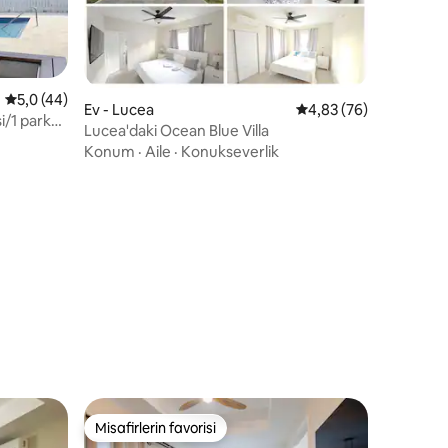
5 üzerinden ortalama 5,0 puan, 44 değerlendirme
5,0 (44)
Ev - Lucea
5 üzerinden ortalama
4,83 (76)
i/1 park
Lucea'daki Ocean Blue Villa
Konum
·
Aile
·
Konukseverlik
endirme
Misafirlerin favorisi
eğenilenler arasında
Misafirlerin favorisi