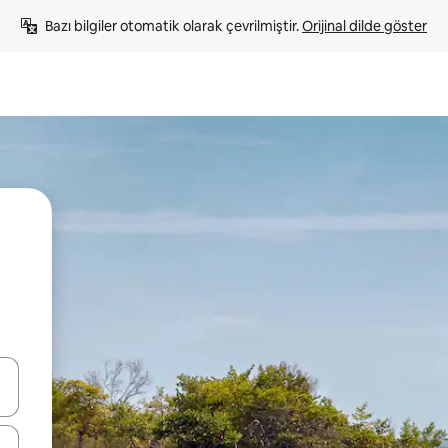
Bazı bilgiler otomatik olarak çevrilmiştir. 
Orijinal dilde göster
oklarıyla gezinin veya dokunarak ya da kaydırma hareketleriyle keşfedin