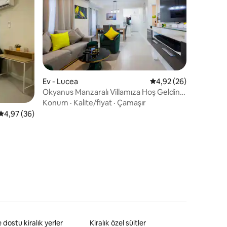
endirme
Ev - Lucea
5 üzerinden ortalama
4,92 (26)
Okyanus Manzaralı Villamıza Hoş Geldiniz
Güneş enerjisi/Starlink/Spor salonu
Konum
·
Kalite/fiyat
·
Çamaşır
5 üzerinden ortalama 4,97 puan, 36 değerlendirme
4,97 (36)
e dostu kiralık yerler
Kiralık özel süitler