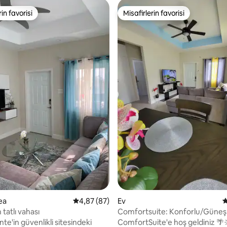
rin favorisi
Misafirlerin favorisi
rin favorisi
Misafirlerin favorisi
 4,9 puan, 78 değerlendirme
cea
5 üzerinden ortalama 4,87 puan, 87 değerl
4,87 (87)
Ev
5
 tatlı vahası
Comfortsuite: Konforlu/Güneş
enerjili/Spor salonu/Havuz
e'in güvenlikli sitesindeki
ComfortSuite'e hoş geldiniz 🌴