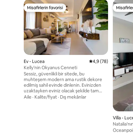
Misafirlerin favorisi
Misafirle
Misafirlerin favorisi
Misafirle
Ev - Lucea
5 üzerinden ortalama
4,9 (78)
Kelly'nin Okyanus Cenneti
Sessiz, güvenlikli bir sitede, bu
muhteşem modern ama rustik dekore
edilmiş sahil evinde dinlenin. Evinizden
uzaktayken eviniz olacak şekilde tam
donanımlıdır. Evin 3 güzel yatak odası ve 2
Aile
·
Kalite/fiyat
·
Dış mekânlar
banyosu vardır. Günlük rutininize ayak
uydurmak için bolca alan. Mutfakta
paslanmaz çelik aletler bulunmaktadır.
Villa - Lu
Yemeklerinizin tadını yemek masamızın
Natalia'nın
etrafında çıkarın veya arka bahçe
Oceanpoint
dinlenme alanına götürün. Verandadan