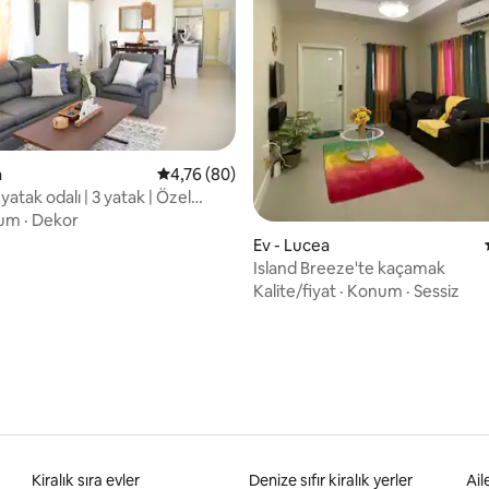
a
5 üzerinden ortalama 4,76 puan, 80 değerl
4,76 (80)
 5,0 puan, 24 değerlendirme
atak odalı | 3 yatak | Özel
tarlink
um
·
Dekor
Ev - Lucea
Island Breeze'te kaçamak
Kalite/fiyat
·
Konum
·
Sessiz
Kiralık sıra evler
Denize sıfır kiralık yerler
Ail