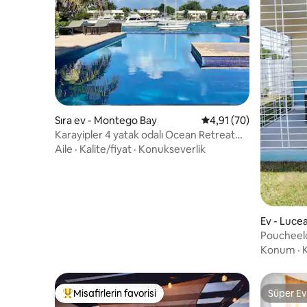
Sıra ev - Montego Bay
5 üzerinden ortalama 
4,91 (70)
Karayipler 4 yatak odalı Ocean Retreat
Havuzu Spor Salonu Plaja Yürüme
Aile
·
Kalite/fiyat
·
Konukseverlik
Mesafesinde
Ev - Luce
Poucheelo
Deniz Man
Konum
·
Misafirlerin favorisi
Süper Ev
Misafirlerin favorilerinden en beğenilenler arasında
Süper Ev