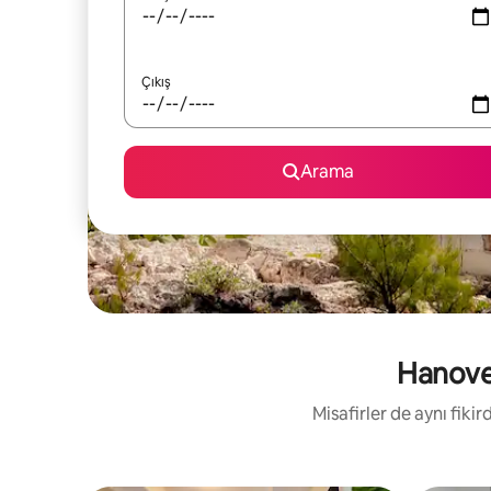
Çıkış
Arama
Hanover
Misafirler de aynı fik