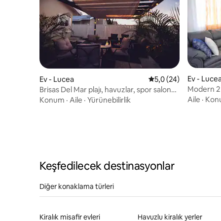
Ev - Luce
Ev - Lucea
5 üzerinden ortalama
5,0 (24)
Modern 2 y
Brisas Del Mar plajı, havuzlar, spor salonu,
çardak | S
kulüp binası, plaj
Aile
·
Kon
Konum
·
Aile
·
Yürünebilirlik
Keşfedilecek destinasyonlar
Diğer konaklama türleri
Kiralık misafir evleri
Havuzlu kiralık yerler