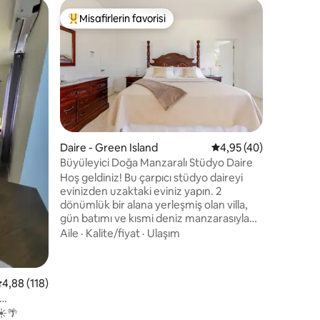
Site içi 
Misafirlerin favorisi
Misafi
Misafirlerin favorilerinden en beğenilenler arasında
Misafirl
Dört (4) 
daire.
Suyun he
vahamızda
Kapınızın
sesiyle 
manzaral
Kalite/fiy
bir avlu 
eğlence!"
inzivanız
Daire - Green Island
5 üzerinden ortalama
4,95 (40)
hamakta 
Büyüleyici Doğa Manzaralı Stüdyo Daire
edin! Yere
Hoş geldiniz! Bu çarpıcı stüdyo daireyi
merkezin
evinizden uzaktaki eviniz yapın. 2
mesafesin
dönümlük bir alana yerleşmiş olan villa,
dakika y
gün batımı ve kısmi deniz manzarasıyla
yemyeşil doğa ile çevrilidir. Tatil beldesi
Aile
·
Kalite/fiyat
·
Ulaşım
Negril'e arabayla sadece 15 dakika, ikinci
şehir olan Montego Bay'e ise doğrudan
otoyol bağlantısıyla arabayla 45 dakika
endirme
 üzerinden ortalama 4,88 puan, 118 değerlendirme
4,88 (118)
mesafede olacaksınız. Stüdyo, özel,
kendi kendine giriş erişimi, geniş otopark
☀️🌴
ve 7/24 gözetim ile bağımsızdır. İngilizce,