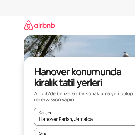
İçeriğe
atla
Hanover konumunda
kiralık tatil yerleri
Airbnb'de benzersiz bir konaklama yeri bulup
rezervasyon yapın
Konum
Sonuçlar kullanılabilir olduğunda yukarı ve aşağı 
Giriş