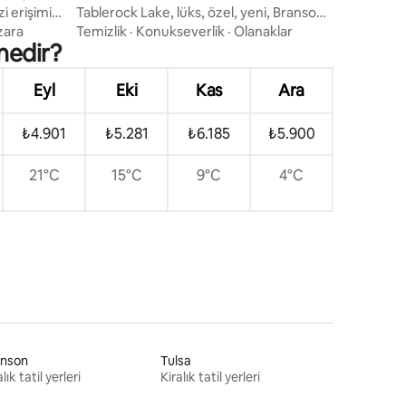
i erişimi
Tablerock Lake, lüks, özel, yeni, Branson
bölgesi
zara
Temizlik
·
Konukseverlik
·
Olanaklar
nedir?
Eyl
Eki
Kas
Ara
₺4.901
₺5.281
₺6.185
₺5.900
21°C
15°C
9°C
4°C
anson
Tulsa
lık tatil yerleri
Kiralık tatil yerleri