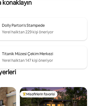
a konaklayın
Dolly Parton's Stampede
Yerel halktan 229 kişi öneriyor
Titanik Müzesi Çekim Merkezi
Yerel halktan 147 kişi öneriyor
yerleri
Misafirlerin favorisi
Misafirlerin favorilerinden en beğenilenler arasında