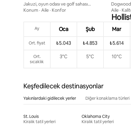
Jakuzi, oyun odası ve golf sahası
Dogwood D
yakınında tatil köyü kulübesi
| Göl Erişi
Konum
·
Aile
·
Konfor
Aile
·
Kalit
Holli
Ay
Oca
Şub
Mar
₺5.043
₺4.853
₺5.614
Ort. fiyat
3°C
5°C
10°C
Ort.
sıcaklık
Keşfedilecek destinasyonlar
Yakınlardaki gidilecek yerler
Diğer konaklama türleri
St. Louis
Oklahoma City
Kiralık tatil yerleri
Kiralık tatil yerleri