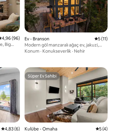
endirme
5 üzerinden ortalama 4,96 puan, 96 değerlendirme
4,96 (96)
Ev - Branson
5 üzerinden ortal
5 (11)
e, Big
Modern göl manzaralı ağaç ev, jakuzi,
ateş çukuru, havuz
Konum
·
Konukseverlik
·
Nehir
Süper Ev Sahibi
Süper Ev Sahibi
endirme
5 üzerinden ortalama 4,83 puan, 6 değerlendirme
4,83 (6)
Kulübe - Omaha
5 üzerinden orta
5 (4)