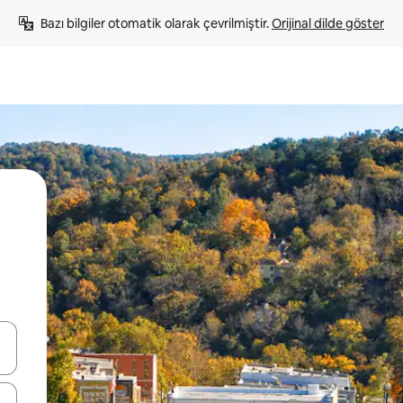
Bazı bilgiler otomatik olarak çevrilmiştir. 
Orijinal dilde göster
oklarıyla gezinin veya dokunarak ya da kaydırma hareketleriyle keşfedin