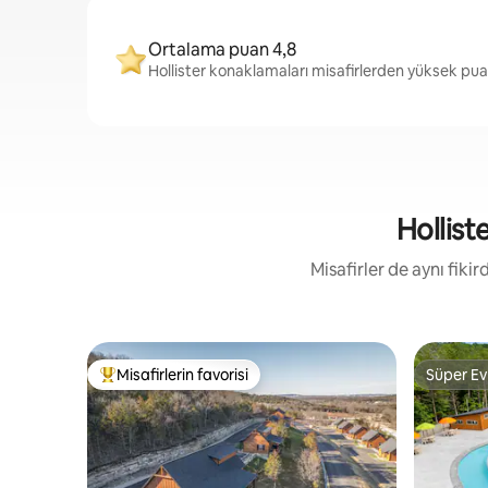
Ortalama puan 4,8
Hollister konaklamaları misafirlerden yüksek pua
Holliste
Misafirler de aynı fik
Misafirlerin favorisi
Süper Ev
Misafirlerin favorilerinden en beğenilenler arasında
Süper Ev