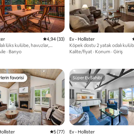
ter
5 üzerinden ortalama 4,94 puan, 33 değerl
4,94 (33)
Ev - Hollister
alı lüks kulübe, havuzlar,
Köpek dostu 2 yatak odalı kulüb
ama 5 puan, 6 değerlendirme
, temiz aile eğlencesi
Cedar yakınında havuz
ile
·
Banyo
Kalite/fiyat
·
Konum
·
Giriş
lerin favorisi
Süper Ev Sahibi
rin favorilerinden en beğenilenler arasında
Süper Ev Sahibi
ama 5 puan, 7 değerlendirme
ollister
5 üzerinden ortalama 5 puan, 77 değerl
5 (77)
Ev - Hollister