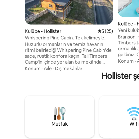
Kulübe - H
Yeni kulüb
Kulübe - Hollister
5 üzerinden ortala
5 (25)
Branson, 
Branson'ın
Whispering Pine Cabin. Tek kelimeyle
Timbers't
kırsal konfor.
Huzurlu ormanların ve temiz havanın
ormanlık 
ritmi belirlediği Whispering Pine Cabin'de
geldiniz. 
sade, rustik konfora kaçın. Tall Timbers
malzemele
Konum
·
A
Camp'in içinde yer alan bu mekânda
donatılmı
günlerinizi açık havayı keşfederek,
Konum
·
Aile
·
Dış mekânlar
nehre ve 
akşamlarınızı ise dinlenmek için
Hollister ş
yürüyüş m
tasarlanmış bir alanda ateşin başında
Rock Lake
dinlenerek geçirin. İstediğiniz gibi tatil
sonra özel
yapın. Izgara, ocak, fırın, mikrodalga fırın
çukurunun
ve yavaş pişiriciye erişiminiz varken ev
kapalı hav
yapımı yemeklerin tadını çıkarın. Yavaş
dolu göle
sabahlar ve doyurucu akşam yemekleri
pickleball
için mükemmel. En sevdiğiniz Branson
aktivitele
cazibe merkezlerinin keyfini çıkarmak
Mutfak
Wifi
çıkarın!
için 10-15 dakikalık manzaralı bir yolculuğa
çıkın!