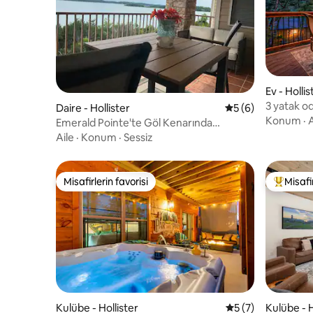
Ev - Hollis
3 yatak od
Daire - Hollister
5 üzerinden ortal
5 (6)
balıkçılık
Konum
·
A
Emerald Pointe'te Göl Kenarında
Kaçamak, Eşsiz Manzaralar
Aile
·
Konum
·
Sessiz
Misafirlerin favorisi
Misafir
Misafirlerin favorisi
Misafirle
Kulübe - Hollister
5 üzerinden ortal
5 (7)
Kulübe - H