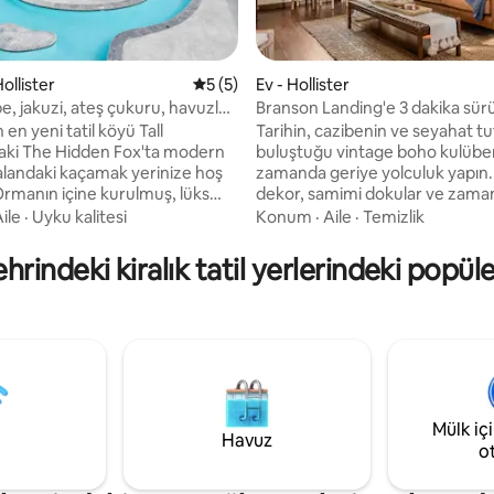
ollister
5 üzerinden ortalama 5 puan, 5 değerl
5 (5)
Ev - Hollister
e, jakuzi, ateş çukuru, havuzlar,
Branson Landing'e 3 dakika sür
ma 5 puan, 25 değerlendirme
BigCedr
mesafesinde | Jakuzi
 en yeni tatil köyü Tall
Tarihin, cazibenin ve seyahat 
aki The Hidden Fox'ta modern
buluştuğu vintage boho kulüb
alandaki kaçamak yerinize hoş
zamanda geriye yolculuk yapın. 
Ormanın içine kurulmuş, lüks
dekor, samimi dokular ve zama
r ve tasarımcı dokunuşlarıyla
karakterle dolu bu benzersiz d
ile
·
Uyku kalitesi
Konum
·
Aile
·
Temizlik
ş kulübemiz havuzlara, sakin
yeri, anlatacak hikâyeleri olan 
bakkal dükkanına kısa bir
seven seyahatseverler için
ehrindeki kiralık tatil yerlerindeki popül
esafesindedir. Branson, Table
mükemmeldir. Modern konforu
 veya Big Cedar'ı keşfettikten
rahatlatıcı bir jakuzinin ve sizi
 jakuzinizde dinlenin veya ateş
yavaşlamaya ve gevşemeye da
 etrafında toplanın. Devasa
huzurlu anların keyfini çıkarın.
uzun, açık havuzların, balıklarla
Hollister'ın sunduğu tüm alışve
tlerin, yemek kamyonlarının,
eğlence ve açık hava maceraları
'ın, basketbolun, günlük
uygun bir konumda! *Rezervas
rin ve daha fazlasının keyfini
yapmak için 25 yaşından büyük
Mülk iç
Havuz
olmalısınız.
o