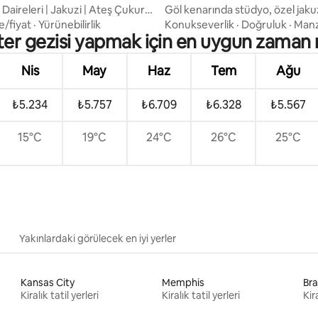
aireleri | Jakuzi | Ateş Çukuru
Göl kenarında stüdyo, özel jakuz
mi
ve ücretsiz biletler
e/fiyat
·
Yürünebilirlik
Konukseverlik
·
Doğruluk
·
Man
ster gezisi yapmak için en uygun zaman 
Nis
May
Haz
Tem
Ağu
₺5.234
₺5.757
₺6.709
₺6.328
₺5.567
15°C
19°C
24°C
26°C
25°C
Yakınlardaki görülecek en iyi yerler
Kansas City
Memphis
Br
Kiralık tatil yerleri
Kiralık tatil yerleri
Kira