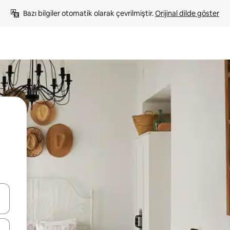
Bazı bilgiler otomatik olarak çevrilmiştir. 
Orijinal dilde göster
oklarıyla gezinin veya dokunarak ya da kaydırma hareketleriyle keşfedin