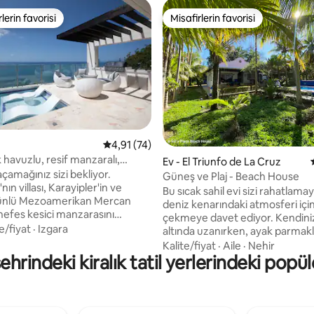
lerin favorisi
Misafirlerin favorisi
rin favorilerinden en beğenilenler arasında
Misafirlerin favorisi
5 üzerinden ortalama 4,91 puan, 74 değerl
4,91 (74)
 havuzlu, resif manzaralı,
 5,0 puan, 22 değerlendirme
Ev - El Triunfo de La Cruz
narındaki villa
çamağınız sizi bekliyor.
Güneş ve Plaj - Beach House
ın villası, Karayipler'in ve
Bu sıcak sahil evi sizi rahatlama
ünlü Mezoamerikan Mercan
deniz kenarındaki atmosferi içi
 nefes kesici manzarasını
çekmeye davet ediyor. Kendini
k için özenle tasarlanmış,
e/fiyat
·
Izgara
altında uzanırken, ayak parmakl
yısında büyüleyici bir villadır.
arasındaki yumuşak kumu hiss
Kalite/fiyat
·
Aile
·
Nehir
r birinde king boy yatak ve
hrindeki kiralık tatil yerlerindeki popül
ve dalgaların yatıştırıcı sesini di
anyosu bulunan iki adet geniş
hayal edin. Bu büyüleyici ev, tam
ı ve ayrıca açık konseptli
donanımlı bir mutfak ve sahilde
ası ile mutfağın hemen
özel havuzunuz da dâhil olmak
uygun bir konumda bulunan
dinlendirici bir konaklama için ih