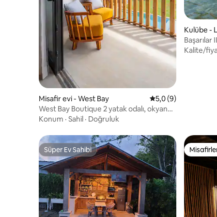
Kulübe - 
Başarılar I
Kalite/fiy
Misafir evi - West Bay
5 üzerinden ortalam
5,0 (9)
West Bay Boutique 2 yatak odalı, okyanus
manzaralı, gün batımlı ve havuzlu
Konum
·
Sahil
·
Doğruluk
Süper Ev Sahibi
Misafirle
Süper Ev Sahibi
Misafirle