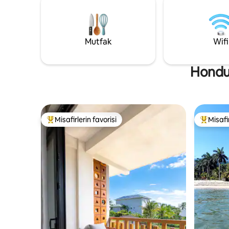
üçüncü bi
olun, ister ilham verici bir çalışma tatili
Unutulma
arayan uzaktan çalışan bir profesyonel
alan özel
olun, ister sadece rahatlamak isteyin, The
çıkarmak 
Hacienda macera, dinlenme ve ada
Mutfak
Wifi
dışına çıkı
misafirperverliği sunar.
Hondur
Misafirlerin favorisi
Misafir
Misafirlerin favorilerinden en beğenilenler arasında
Misafirle