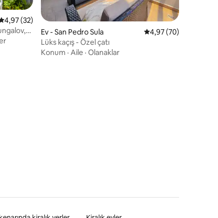
5 üzerinden ortalama 4,97 puan, 32 değerlendirme
4,97 (32)
ungalov,
Ev - San Pedro Sula
5 üzerinden ortalama
4,97 (70)
er
Lüks kaçış - Özel çatı
Konum
·
Aile
·
Olanaklar
endirme
kenarında kiralık yerler
Kiralık evler