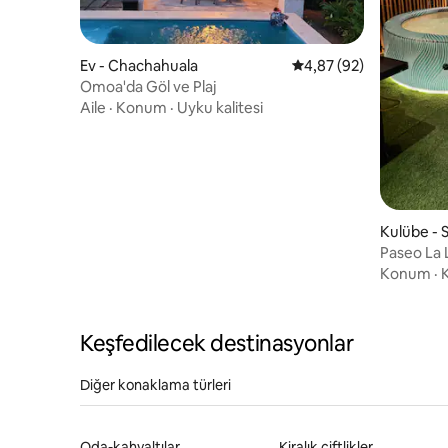
Ev - Chachahuala
5 üzerinden ortalama 
4,87 (92)
Omoa'da Göl ve Plaj
Aile
·
Konum
·
Uyku kalitesi
Kulübe - 
Paseo La 
Konum
·
Keşfedilecek destinasyonlar
Diğer konaklama türleri
Oda-kahvaltılar
Kiralık çiftlikler