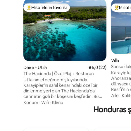
Misafirlerin favorisi
Misafir
Misafirlerin favorilerinden en beğenilenler arasında
Misafirle
Villa
Sonsuzluk
Daire - Utila
5 üzerinden ortalama
5,0 (22)
okyanus ke
Karayip ka
The Hacienda | Özel Plaj + Restoran
Añoranza'n
Utila'nın el değmemiş kıyılarında
dünyaca 
Karayipler'in sahil kenarındaki özel bir
Resifi'nin
dinlenme yeri olan The Hacienda'da
sergileme
Aile
·
Kalit
cennetin gizli bir köşesini keşfedin. Bu
okyanus kı
özel vaha, kişiselleştirilmiş konukseverliği,
Konum
·
Wifi
·
Klima
Villada he
zarif konforu, tesiste yemek yeme
Honduras şe
ebeveyn b
olanağını ve Karayip güzelliğini
yatak odas
unutulmaz bir ada kaçamağında bir araya
oturma od
getiriyor. İster dünyanın en büyük ikinci
yanında 
bariyer resifini keşfeden bir tüplü dalgıç