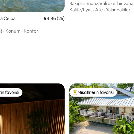
Rakipsiz manzaralı özel bir vaha
Kalite/fiyat
·
Aile
·
Yakındakiler
La Ceiba
5 üzerinden ortalama 4,96 puan, 25 değerl
4,96 (25)
I
at
·
Konum
·
Konfor
a 5,0 puan, 9 değerlendirme
rin favorisi
Misafirlerin favorisi
rin favorisi
Misafirlerin favorilerinden en b