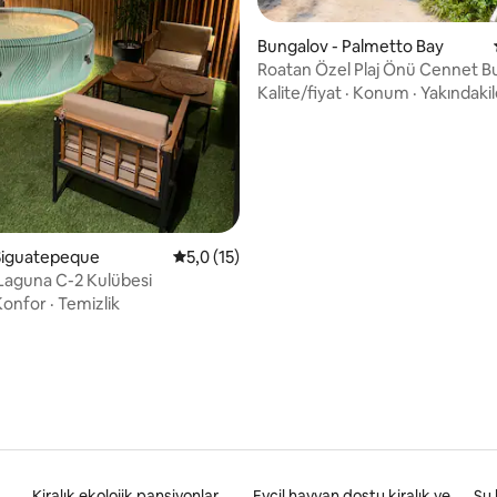
Bungalov - Palmetto Bay
Roatan Özel Plaj Önü Cennet B
4,87 puan, 92 değerlendirme
Klima
Kalite/fiyat
·
Konum
·
Yakındakil
Siguatepeque
5 üzerinden ortalama 5,0 puan, 15 değerl
5,0 (15)
Laguna C-2 Kulübesi
Konfor
·
Temizlik
Kiralık ekolojik pansiyonlar
Evcil hayvan dostu kiralık yerler
Su 