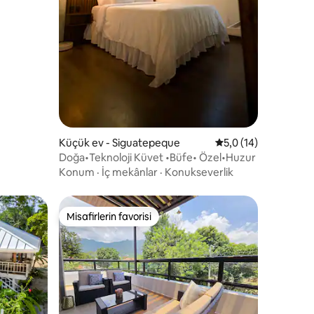
endirme
Küçük ev - Siguatepeque
5 üzerinden ortalam
5,0 (14)
Doğa•Teknoloji Küvet •Büfe• Özel•Huzur
Konum
·
İç mekânlar
·
Konukseverlik
Misafirlerin favorisi
eğenilenler arasında
Misafirlerin favorisi