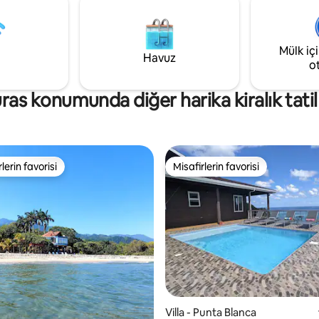
r tam banyo bulunmaktadır.
olan tüm modern konforu sunuyor. 
z bir manzaranın önünde yer
havuz kenarında tembel günle
 sonsuzluk havuzunun keyfini
ister denizde heyecan verici m
için oturma odasının hemen
Mülk iç
yaşamak isteyin, bu sahil cenne
Havuz
n.
hitap ediyor.
o
as konumunda diğer harika kiralık tatil 
lerin favorisi
Misafirlerin favorisi
rin favorilerinden en beğenilenler arasında
Misafirlerin favorisi
Villa - Punta Blanca