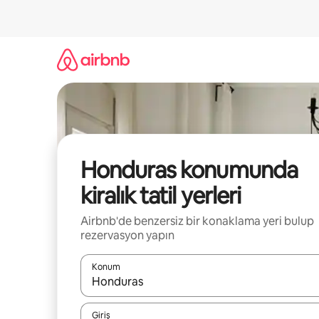
İçeriğe
atla
Honduras konumunda
kiralık tatil yerleri
Airbnb'de benzersiz bir konaklama yeri bulup
rezervasyon yapın
Konum
Sonuçlar kullanılabilir olduğunda yukarı ve aşağı 
Giriş